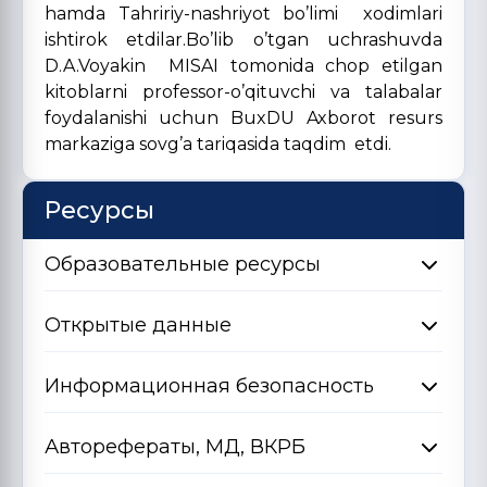
hamda Tahririy-nashriyot bo’limi xodimlari
ishtirok etdilar.Bo’lib o’tgan uchrashuvda
D.A.Voyakin MISAI tomonida chop etilgan
kitoblarni professor-o’qituvchi va talabalar
foydalanishi uchun BuxDU Axborot resurs
markaziga sovg’a tariqasida taqdim etdi.
Ресурсы
Образовательные ресурсы
Открытые данные
Информационная безопасность
Авторефераты, МД, ВКРБ