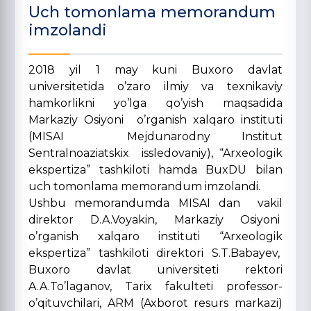
Uch tomonlama memorandum
imzolandi
2018 yil 1 may kuni Buxoro davlat
universitetida o’zaro ilmiy va texnikaviy
hamkorlikni yo’lga qo’yish maqsadida
Markaziy Osiyoni o’rganish xalqaro instituti
(MISAI Mejdunarodny Institut
Sentralnoaziatskix issledovaniy), “Arxeologik
ekspertiza” tashkiloti hamda BuxDU bilan
uch tomonlama memorandum imzolandi.
Ushbu memorandumda MISAI dan
vakil
direktor D.A.Voyakin, Markaziy Osiyoni
o’rganish xalqaro instituti “Arxeologik
ekspertiza” tashkiloti direktori S.T.Babayev,
Buxoro davlat universiteti rektori
A.A.To’laganov, Tarix fakulteti professor-
o’qituvchilari, ARM (Axborot resurs markazi)