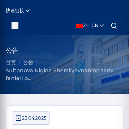
快速链接
ZH-CN
公告
首頁
公告
Sultonova Nigina Sheraliyevnaning tarix
fanlari b…
25.04.2025