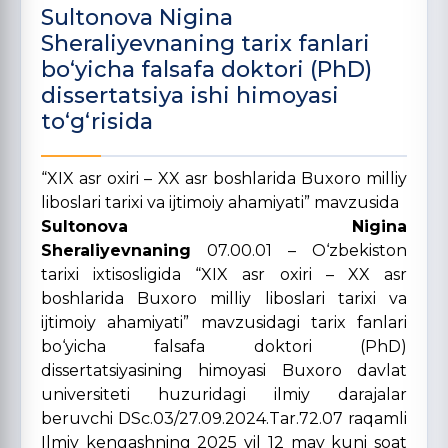
Sultonova Nigina
Sheraliyevnaning tarix fanlari
bo‘yicha falsafa doktori (PhD)
dissertatsiya ishi himoyasi
to‘g‘risida
“XIX asr oxiri – XX asr boshlarida Buxoro milliy
liboslari tarixi va ijtimoiy ahamiyati” mavzusida
Sultonova Nigina
Sheraliyevnaning
07.00.01 – O‘zbekiston
tarixi ixtisosligida “XIX asr oxiri – XX asr
boshlarida Buxoro milliy liboslari tarixi va
ijtimoiy ahamiyati” mavzusidagi tarix fanlari
bo‘yicha falsafa doktori (PhD)
dissertatsiyasining himoyasi Buxoro davlat
universiteti huzuridagi ilmiy darajalar
beruvchi DSc.03/27.09.2024.Tar.72.07 raqamli
Ilmiy kengashning 2025 yil 12 may kuni soat