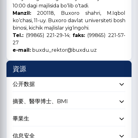
10:00 dagi majlisida bo‘lib o‘tadi.
Manzil:
200118, Buxoro shahri, M.Iqbol
ko‘chasi, 11-uy. Buxoro davlat universiteti bosh
binosi, kichik majlislar yig‘ingohi.
Tel.:
(99865) 221-29-14;
faks:
(99865) 221-57-
27
e-mail:
buxdu_rektor@buxdu.uz
資源
公开数据
摘要、醫學博士、BMI
畢業生
信息安全