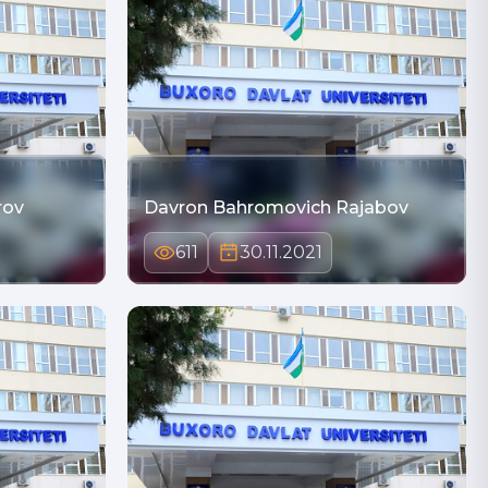
rov
Davron Bahromovich Rajabov
611
30.11.2021