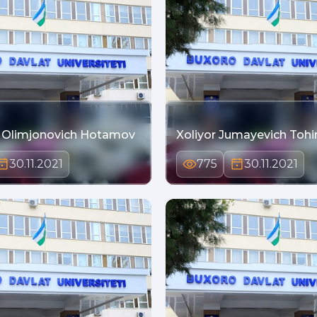
 Olimjonovich Hotamov
Xoliyor Jumayevich Tohi
30.11.2021
775
30.11.2021