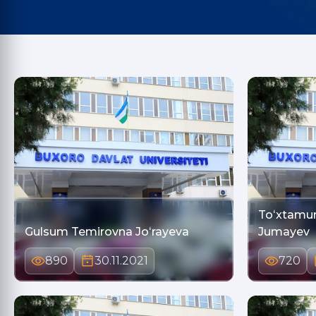
Toʻxtamu
Gulsum Temirovna Joʻrayeva
Jumayev
890
30.11.2021
720