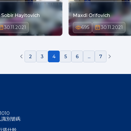
Sobir Hayitovich
Maxdi Orifovich
30.11.2021
695
30.11.2021
2
3
4
5
6
...
7
1010
稅人識別號碼:
行塔什幹