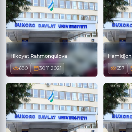
Hikoyat Rahmonqulova
Hamidjon
680
30.11.2021
657