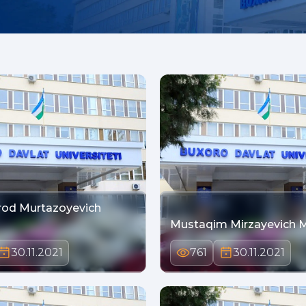
rod Murtazoyevich
Mustaqim Mirzayevich M
30.11.2021
761
30.11.2021