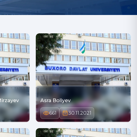
irzayev
Asra Boliyev
661
30.11.2021