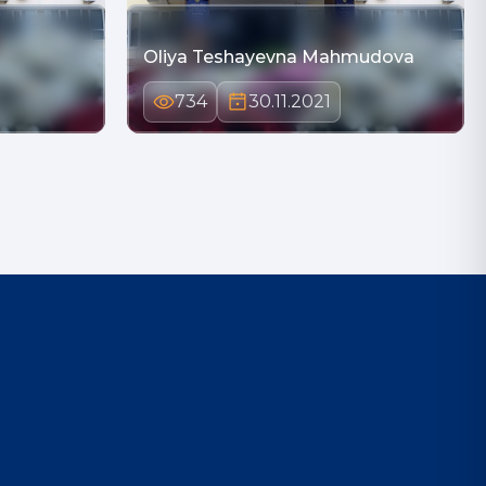
Oliya Teshayevna Mahmudova
734
30.11.2021