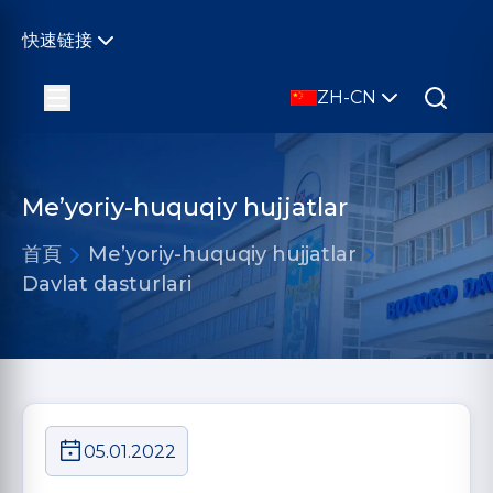
快速链接
ZH-CN
Me’yoriy-huquqiy hujjatlar
首頁
Me’yoriy-huquqiy hujjatlar
Davlat dasturlari
05.01.2022