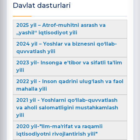
Davlat dasturlari
2025 yil – Atrof-muhitni asrash va
„yashil“ iqtisodiyot yili
2024 yil – Yoshlar va biznesni qo‘llab-
quvvatlash yili
2023 yil- Insonga e’tibor va sifatli ta’lim
yili
2022 yil - Inson qadrini ulug‘lash va faol
mahalla yili
2021 yil - Yoshlarni qo‘llab-quvvatlash
va aholi salomatligini mustahkamlash
yili
2020 yil-"Ilm-maʼrifat va raqamli
iqtisodiyotni rivojlantirish yili"