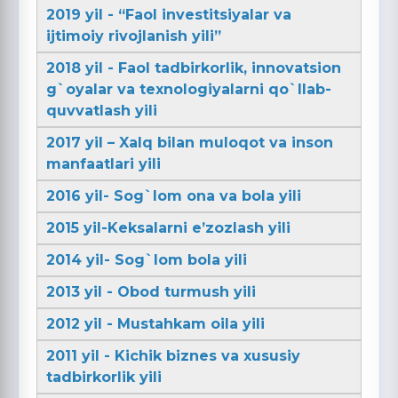
2019 yil - “Faol investitsiyalar va
ijtimoiy rivojlanish yili”
2018 yil - Faol tadbirkorlik, innovatsion
g`oyalar va texnologiyalarni qo`llab-
quvvatlash yili
2017 yil – Xalq bilan muloqot va inson
manfaatlari yili
2016 yil- Sog`lom ona va bola yili
2015 yil-Keksalarni e’zozlash yili
2014 yil- Sog`lom bola yili
2013 yil - Obod turmush yili
2012 yil - Mustahkam oila yili
2011 yil - Kichik biznes va xususiy
tadbirkorlik yili