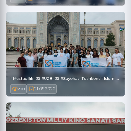
#Mustaqillik_35 #UZB_35 #Sayohat_Toshkent #Islom_…
21.05.2026
238