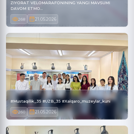
ZIYORAT VELOMARAFONINING YANGI MAVSUMI
DAVOM ETMO…
21.05.2026
268
#Mustaqillik_35 #UZB_35 #Xalqaro_muzeylar_kuni
21.05.2026
260