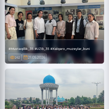
#Mustaqillik_35 #UZB_35 #Xalqaro_muzeylar_kuni
21.05.2026
262