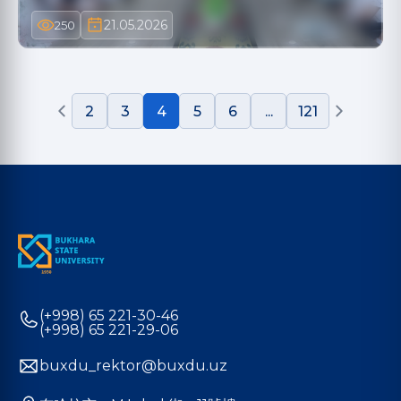
21.05.2026
250
2
3
4
5
6
...
121
(+998) 65 221-30-46
(+998) 65 221-29-06
buxdu_rektor@buxdu.uz