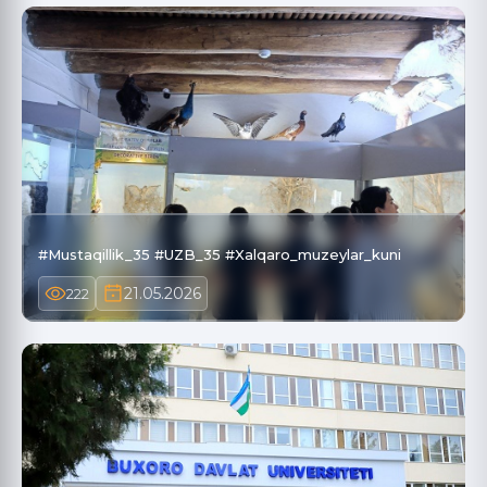
#Mustaqillik_35 #UZB_35 #Xalqaro_muzeylar_kuni
21.05.2026
222