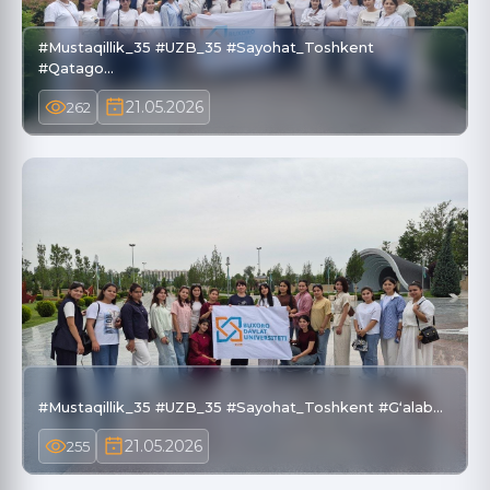
#Mustaqillik_35 #UZB_35 #Sayohat_Toshkent
#Qatago…
21.05.2026
262
#Mustaqillik_35 #UZB_35 #Sayohat_Toshkent #Gʻalab…
21.05.2026
255