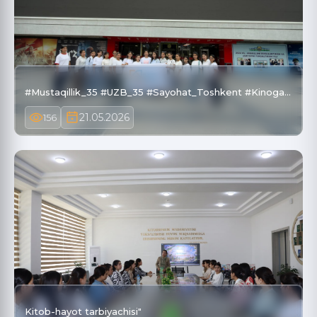
#Mustaqillik_35 #UZB_35 #Sayohat_Toshkent #Kinoga…
21.05.2026
156
Kitob-hayot tarbiyachisi"