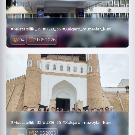
#Mustaqillik_35 #UZB_35 #Xalqaro_muzeylar_kuni
21.05.2026
194
#Mustaqillik_35 #UZB_35 #Xalqaro_muzeylar_kuni
21.05.2026
222