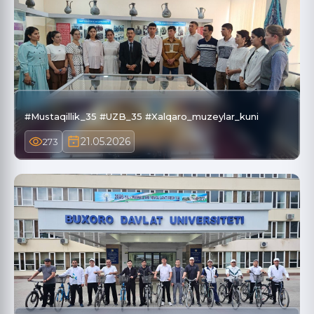
#Mustaqillik_35 #UZB_35 #Xalqaro_muzeylar_kuni
21.05.2026
273