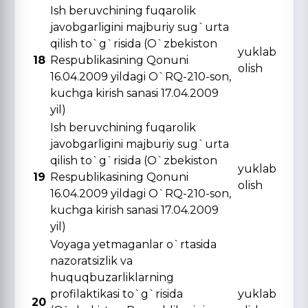
Ish beruvchining fuqarolik
javobgarligini majburiy sug`urta
qilish to`g`risida (O`zbekiston
yuklab
18
Respublikasining Qonuni
olish
16.04.2009 yildagi O`RQ-210-son,
kuchga kirish sanasi 17.04.2009
yil)
Ish beruvchining fuqarolik
javobgarligini majburiy sug`urta
qilish to`g`risida (O`zbekiston
yuklab
19
Respublikasining Qonuni
olish
16.04.2009 yildagi O`RQ-210-son,
kuchga kirish sanasi 17.04.2009
yil)
Voyaga yetmaganlar o`rtasida
nazoratsizlik va
huquqbuzarliklarning
profilaktikasi to`g`risida
yuklab
20