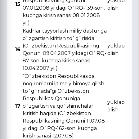
Respublikasining Qonuni
yuklab
15
07.01.2008 yildagi O`RQ-139-son,
olish
kuchga kirish sanasi 08.01.2008
yil)
Kadrlar tayyorlash milliy dasturiga
o`zgartish kiritish to`g`risida
(O`zbekiston Respublikasining
yuklab
16
Qonuni 09.04.2007 yildagi O`RQ-
olish
87-son, kuchga kirish sanasi
10.04.2007 yil)
“O`zbekiston Respublikasida
nogironlarni ijtimoiy himoya qilish
to`g`risida”gi O`zbekiston
Respublikasi Qonuniga
yuklab
17
o`zgartish va qo`shimchalar
olish
kiritish haqida (O`zbekiston
Respublikasining Qonuni 11.07.08
yildagi O`RQ-162-son, kuchga
kirish sanasi 12.07.08)