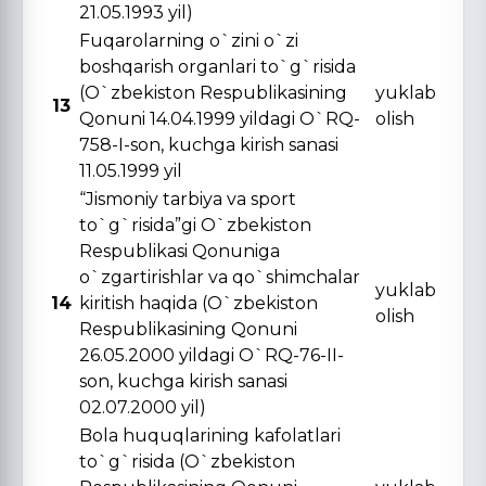
21.05.1993 yil)
Fuqarolarning o`zini o`zi
boshqarish organlari to`g`risida
(O`zbekiston Respublikasining
yuklab
13
Qonuni 14.04.1999 yildagi O`RQ-
olish
758-I-son, kuchga kirish sanasi
11.05.1999 yil
“Jismoniy tarbiya va sport
to`g`risida”gi O`zbekiston
Respublikasi Qonuniga
o`zgartirishlar va qo`shimchalar
yuklab
14
kiritish haqida (O`zbekiston
olish
Respublikasining Qonuni
26.05.2000 yildagi O`RQ-76-II-
son, kuchga kirish sanasi
02.07.2000 yil)
Bola huquqlarining kafolatlari
to`g`risida (O`zbekiston