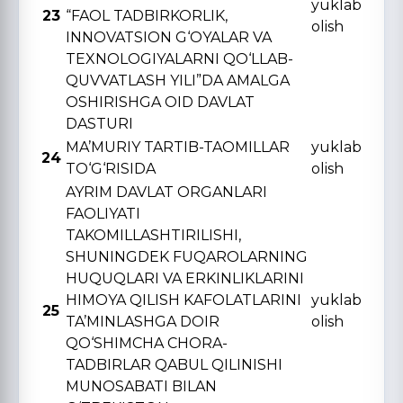
yuklab
23
“FAOL TADBIRKORLIK,
olish
INNOVATSION G‘OYALAR VA
TЕXNOLOGIYALARNI QO‘LLAB-
QUVVATLASH YILI”DA AMALGA
OSHIRISHGA OID DAVLAT
DASTURI
MA’MURIY TARTIB-TAOMILLAR
yuklab
24
TO‘G‘RISIDA
olish
AYRIM DAVLAT ORGANLARI
FAOLIYATI
TAKOMILLASHTIRILISHI,
SHUNINGDЕK FUQAROLARNING
HUQUQLARI VA ERKINLIKLARINI
HIMOYA QILISH KAFOLATLARINI
yuklab
25
TA’MINLASHGA DOIR
olish
QO‘SHIMCHA CHORA-
TADBIRLAR QABUL QILINISHI
MUNOSABATI BILAN