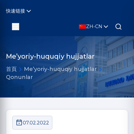
快速链接
ZH-CN
Me’yoriy-huquqiy hujjatlar
首頁
Me’yoriy-huquqiy hujjatlar
Qonunlar
07.02.2022