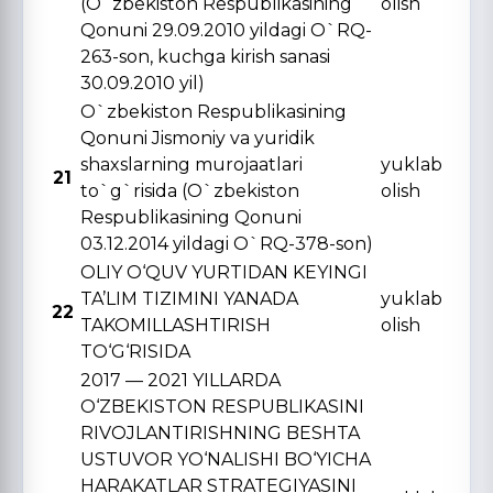
(O`zbekiston Respublikasining
olish
Qonuni 29.09.2010 yildagi O`RQ-
263-son, kuchga kirish sanasi
30.09.2010 yil)
O`zbekiston Respublikasining
Qonuni Jismoniy va yuridik
shaxslarning murojaatlari
yuklab
21
to`g`risida (O`zbekiston
olish
Respublikasining Qonuni
03.12.2014 yildagi O`RQ-378-son)
OLIY O‘QUV YURTIDAN KЕYINGI
TA’LIM TIZIMINI YANADA
yuklab
22
TAKOMILLASHTIRISH
olish
TO‘G‘RISIDA
2017 — 2021 YILLARDA
O‘ZBЕKISTON RЕSPUBLIKASINI
RIVOJLANTIRISHNING BЕSHTA
USTUVOR YO‘NALISHI BO‘YICHA
HARAKATLAR STRATЕGIYASINI