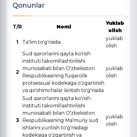
Qonunlar
Yuklab
T/R
Nomi
olish
yuklab
1
Ta'lim to'g'risida
olish
Sud qarorlarini qayta ko'rish
instituti takomillashtirilishi
munosabati bilan O'zbekiston
yuklab
2
Respublikasining fuqarolik
olish
protsessual kodeksiga o'zgartirish
va qo'shimchalar kiritish to'g'risida
Sud qarorlarini qayta ko'rish
instituti takomillashtirilishi
munosabati bilan O'zbekiston
yuklab
3
Respublikasining Ma'muriy sud
olish
ishlarini yuritish to'g'risidagi
kodeksiga o'zgartirish va