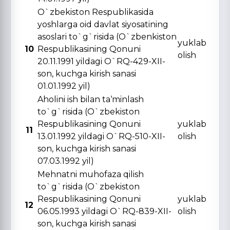
O`zbekiston Respublikasida
yoshlarga oid davlat siyosatining
asoslari to`g`risida (O`zbenkiston
yuklab
10
Respublikasining Qonuni
olish
20.11.1991 yildagi O`RQ-429-XII-
son, kuchga kirish sanasi
01.01.1992 yil)
Aholini ish bilan ta‘minlash
to`g`risida (O`zbekiston
Respublikasining Qonuni
yuklab
11
13.01.1992 yildagi O`RQ-510-XII-
olish
son, kuchga kirish sanasi
07.03.1992 yil)
Mehnatni muhofaza qilish
to`g`risida (O`zbekiston
Respublikasining Qonuni
yuklab
12
06.05.1993 yildagi O`RQ-839-XII-
olish
son, kuchga kirish sanasi