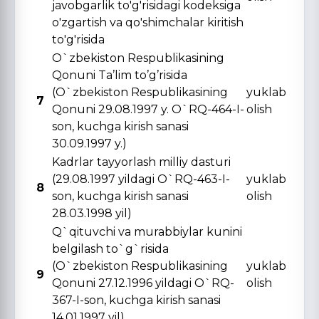
javobgarlik to'g'risidagi kodeksiga
o'zgartish va qo'shimchalar kiritish
to'g'risida
O`zbekiston Respublikasining
Qonuni Ta’lim to’g’risida
(O`zbekiston Respublikasining
yuklab
7
Qonuni 29.08.1997 y. O`RQ-464-I-
olish
son, kuchga kirish sanasi
30.09.1997 y.)
Kadrlar tayyorlash milliy dasturi
(29.08.1997 yildagi O`RQ-463-I-
yuklab
8
son, kuchga kirish sanasi
olish
28.03.1998 yil)
Q`qituvchi va murabbiylar kunini
belgilash to`g`risida
(O`zbekiston Respublikasining
yuklab
9
Qonuni 27.12.1996 yildagi O`RQ-
olish
367-I-son, kuchga kirish sanasi
14.01.1997 yil)