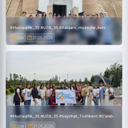
#Mustaqillik_35 #UZB_35 #Xalqaro_muzeylar_kuni
21.05.2026
225
#Mustaqillik_35 #UZB_35 #Sayohat_Toshkent #Gʻalab…
21.05.2026
258