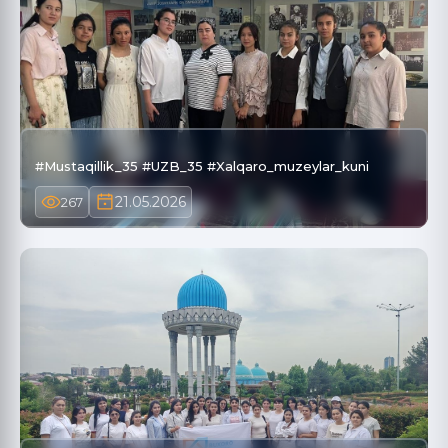
#Mustaqillik_35 #UZB_35 #Xalqaro_muzeylar_kuni
21.05.2026
267