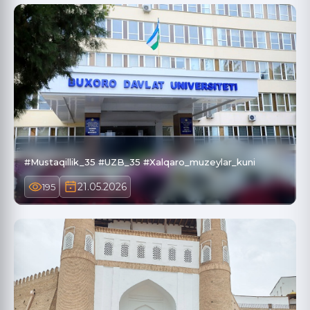
#Mustaqillik_35 #UZB_35 #Xalqaro_muzeylar_kuni
21.05.2026
195