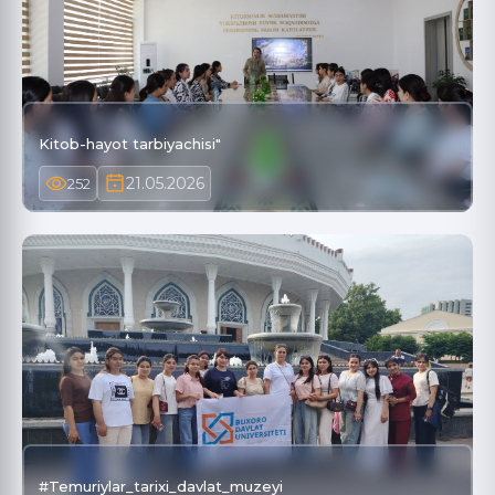
Kitob-hayot tarbiyachisi"
21.05.2026
252
#Temuriylar_tarixi_davlat_muzeyi