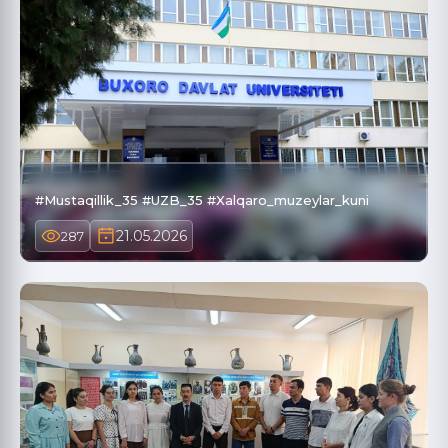
#Mustaqillik_35 #UZB_35 #Xalqaro_muzeylar_kuni
21.05.2026
287