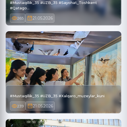
#Mustaqillik_35 #UZB_35 #Sayohat_Toshkent
#Qatago…
21.05.2026
265
#Mustaqillik_35 #UZB_35 #Xalqaro_muzeylar_kuni
21.05.2026
239