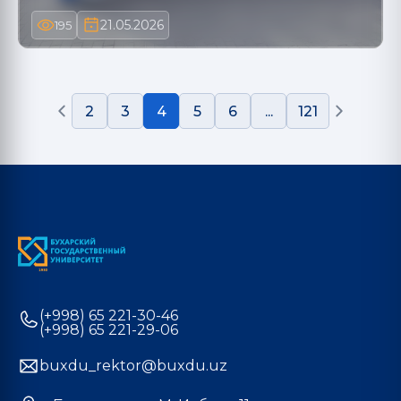
21.05.2026
195
2
3
4
5
6
...
121
(+998) 65 221-30-46
(+998) 65 221-29-06
buxdu_rektor@buxdu.uz