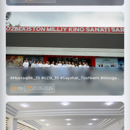
#Mustaqillik_35 #UZB_35 #Sayohat_Toshkent #Kinoga…
21.05.2026
159