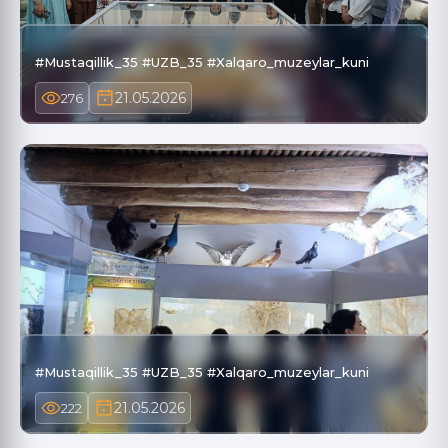
#Mustaqillik_35 #UZB_35 #Xalqaro_muzeylar_kuni
21.05.2026
276
#Mustaqillik_35 #UZB_35 #Xalqaro_muzeylar_kuni
21.05.2026
222