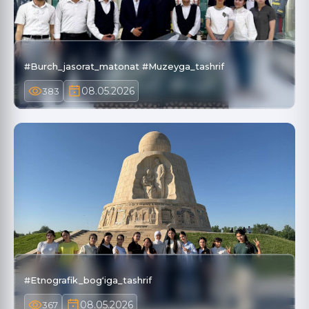
#Burch_jasorat_matonat #Muzeyga_tashrif
08.05.2026
383
#Etnografik_bogʻiga_tashrif
08.05.2026
367