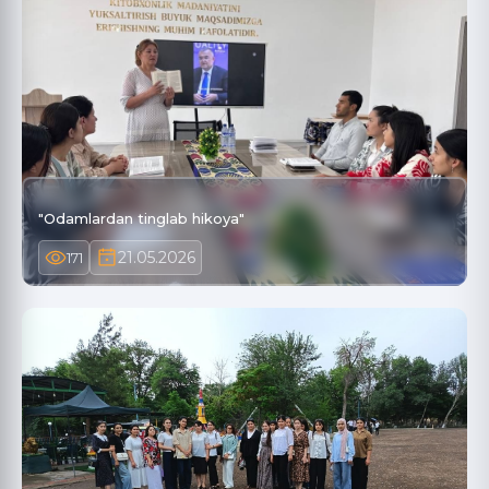
"Odamlardan tinglab hikoya"
21.05.2026
171