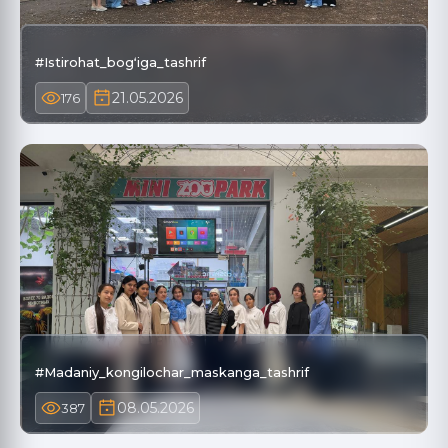
#Istirohat_bogʻiga_tashrif
21.05.2026
176
#Madaniy_kongilochar_maskanga_tashrif
08.05.2026
387