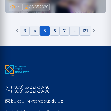
08.05.2026
378
3
4
5
6
7
...
121
(+998) 65 221-30-46
(+998) 65 221-29-06
buxdu_rektor@buxdu.uz