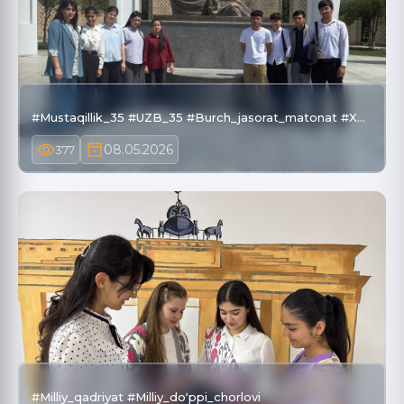
#Mustaqillik_35 #UZB_35 #Burch_jasorat_matonat #X…
08.05.2026
377
#Milliy_qadriyat #Milliy_doʻppi_chorlovi