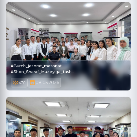
#Burch_jasorat_matonat
#Shon_Sharaf_Muzeyiga_tash…
08.05.2026
470