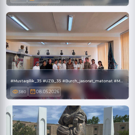
#Mustaqillik_35 #UZB_35 #Burch_jasorat_matonat #M…
08.05.2026
380