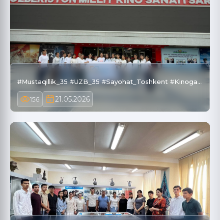
#Mustaqillik_35 #UZB_35 #Sayohat_Toshkent #Kinoga…
21.05.2026
156