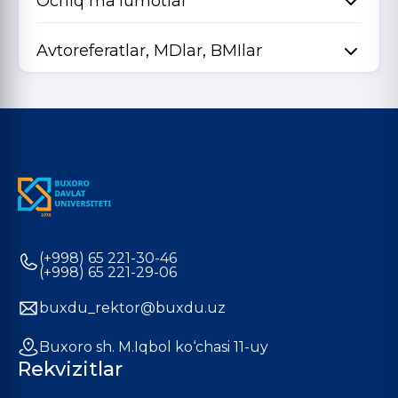
Ochiq ma'lumotlar
Avtoreferatlar, MDlar, BMIlar
(+998) 65 221-30-46
(+998) 65 221-29-06
buxdu_rektor@buxdu.uz
Buxoro sh. M.Iqbol ko‘chasi 11-uy
Rekvizitlar