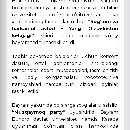
Buxoro davlat universitetida 1-iyun – Xalqaro
bolalarni himoya qilish kuni munosabati bilan
universitet professor-o‘qituvchilari va
xodimlarining farzandlari uchun
“Sog‘lom va
barkamol avlod – Yangi O‘zbekiston
kelajagi”
shiori ostida madaniy-ma’rifiy
bayram tadbiri tashkil etildi.
Tadbir davomida bolajonlar uchun konsert
dasturi, ertak qahramonlari ishtirokidagi
tomoshalar, sport musobaqalari, rasm chizish
va ijodiy ko‘rgazmalar, robototexnika
namoyishlari hamda turli qiziqarli o‘yinlar
tashkil etildi.
Bayram yakunida bolalarga sovg‘alar ulashilib,
“Muzqaymoq party”
uyushtirildi. Bayram
Buxoro davlat universiteti hamda Kasaba
uyushmasi qo‘mitasi bilan hamkorlikda