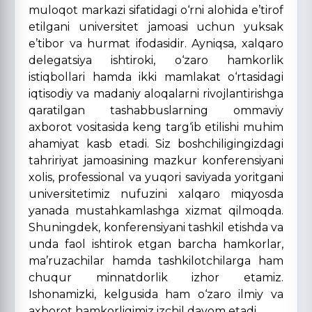
muloqot markazi sifatidagi o‘rni alohida e’tirof
etilgani universitet jamoasi uchun yuksak
e’tibor va hurmat ifodasidir. Ayniqsa, xalqaro
delegatsiya ishtiroki, o‘zaro hamkorlik
istiqbollari hamda ikki mamlakat o‘rtasidagi
iqtisodiy va madaniy aloqalarni rivojlantirishga
qaratilgan tashabbuslarning ommaviy
axborot vositasida keng targ‘ib etilishi muhim
ahamiyat kasb etadi. Siz boshchiligingizdagi
tahririyat jamoasining mazkur konferensiyani
xolis, professional va yuqori saviyada yoritgani
universitetimiz nufuzini xalqaro miqyosda
yanada mustahkamlashga xizmat qilmoqda.
Shuningdek, konferensiyani tashkil etishda va
unda faol ishtirok etgan barcha hamkorlar,
ma’ruzachilar hamda tashkilotchilarga ham
chuqur minnatdorlik izhor etamiz.
Ishonamizki, kelgusida ham o‘zaro ilmiy va
axborot hamkorligimiz izchil davom etadi.