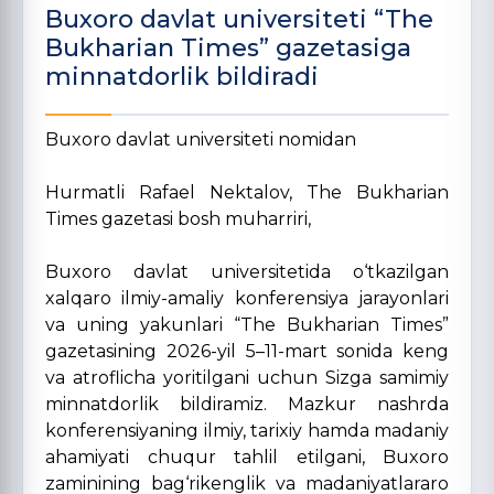
Buxoro davlat universiteti “The
Bukharian Times” gazetasiga
minnatdorlik bildiradi
Buxoro davlat universiteti nomidan
Hurmatli Rafael Nektalov, The Bukharian
Times gazetasi bosh muharriri,
Buxoro davlat universitetida o‘tkazilgan
xalqaro ilmiy-amaliy konferensiya jarayonlari
va uning yakunlari “
The Bukharian Times
”
gazetasining 2026-yil 5–11-mart sonida keng
va atroflicha yoritilgani uchun Sizga samimiy
minnatdorlik bildiramiz. Mazkur nashrda
konferensiyaning ilmiy, tarixiy hamda madaniy
ahamiyati chuqur tahlil etilgani, Buxoro
zaminining bag‘rikenglik va madaniyatlararo