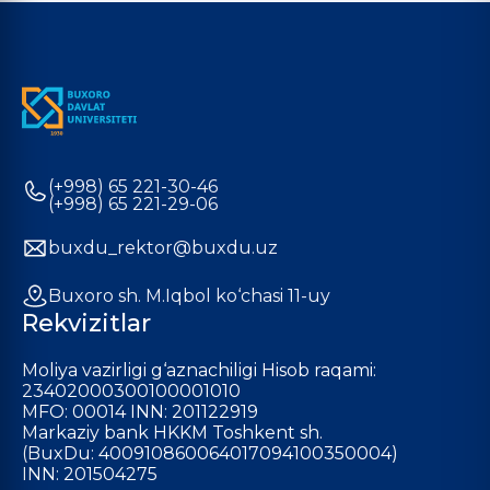
(+998) 65 221-30-46
(+998) 65 221-29-06
buxdu_rektor@buxdu.uz
Buxoro sh. M.Iqbol ko‘chasi 11-uy
Rekvizitlar
Moliya vazirligi g‘aznachiligi Hisob raqami:
23402000300100001010
MFO: 00014 INN: 201122919
Markaziy bank HKKM Toshkent sh.
(BuxDu: 400910860064017094100350004)
INN: 201504275