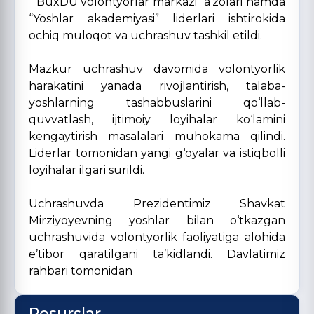
“BuxDU volontyorlar markazi” a'zolari hamda
“Yoshlar akademiyasi” liderlari ishtirokida
ochiq muloqot va uchrashuv tashkil etildi.
Mazkur uchrashuv davomida volontyorlik
harakatini yanada rivojlantirish, talaba-
yoshlarning tashabbuslarini qo‘llab-
quvvatlash, ijtimoiy loyihalar ko‘lamini
kengaytirish masalalari muhokama qilindi.
Liderlar tomonidan yangi g‘oyalar va istiqbolli
loyihalar ilgari surildi.
Uchrashuvda Prezidentimiz Shavkat
Mirziyoyevning yoshlar bilan o‘tkazgan
uchrashuvida volontyorlik faoliyatiga alohida
e’tibor qaratilgani ta’kidlandi. Davlatimiz
rahbari tomonidan
Resurslar