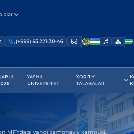
olalar
z
(+998) 65 221-30-46
QABUL
YASHIL
XORIJIY
K
2026
UNIVERSITET
TALABALAR
K
n MFYdagi yangi zamonaviy kampusi…