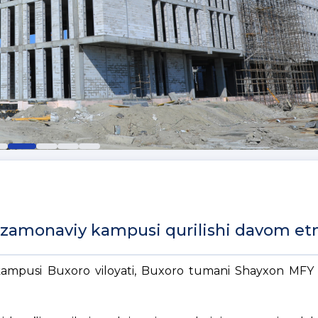
zamonaviy kampusi qurilishi davom e
 kampusi Buxoro viloyati, Buxoro tumani Shayxon MF