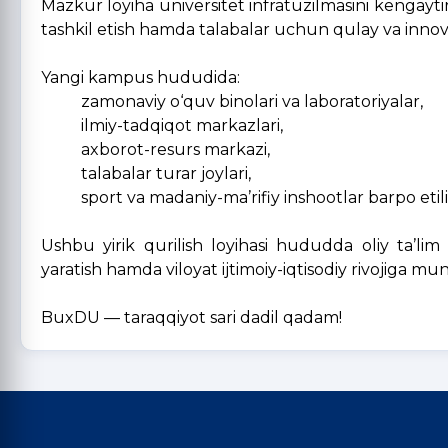
Mazkur loyiha universitet infratuzilmasini kengaytiri
tashkil etish hamda talabalar uchun qulay va innov
Yangi kampus hududida:
zamonaviy o‘quv binolari va laboratoriyalar,
ilmiy-tadqiqot markazlari,
axborot-resurs markazi,
talabalar turar joylari,
sport va madaniy-ma’rifiy inshootlar barpo etilis
Ushbu yirik qurilish loyihasi hududda oliy ta’lim 
yaratish hamda viloyat ijtimoiy-iqtisodiy rivojiga mun
BuxDU — taraqqiyot sari dadil qadam!