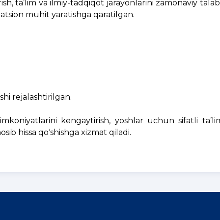
sh, ta’lim va ilmiy-tadqiqot jarayonlarini zamonaviy talab
atsion muhit yaratishga qaratilgan.
hi rejalashtirilgan.
imkoniyatlarini kengaytirish, yoshlar uchun sifatli ta’l
osib hissa qo‘shishga xizmat qiladi.