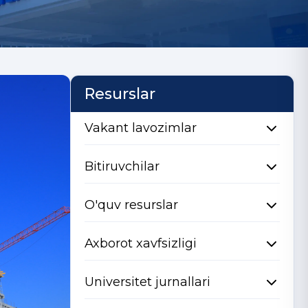
Resurslar
Vakant lavozimlar
Bitiruvchilar
O'quv resurslar
Axborot xavfsizligi
Universitet jurnallari