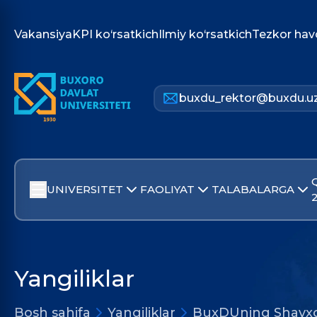
Vakansiya
KPI ko‘rsatkich
Ilmiy ko‘rsatkich
Tezkor hav
buxdu_rektor@buxdu.u
UNIVERSITET
FAOLIYAT
TALABALARGA
Yangiliklar
Bosh sahifa
Yangiliklar
BuxDUning Shayxo