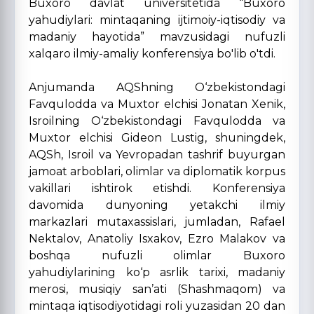
Buxoro davlat universitetida “Buxoro
yahudiylari: mintaqaning ijtimoiy-iqtisodiy va
madaniy hayotida” mavzusidagi nufuzli
xalqaro ilmiy-amaliy konferensiya bo'lib o'tdi.
Anjumanda AQShning O‘zbekistondagi
Favqulodda va Muxtor elchisi Jonatan Xenik,
Isroilning O‘zbekistondagi Favqulodda va
Muxtor elchisi Gideon Lustig, shuningdek,
AQSh, Isroil va Yevropadan tashrif buyurgan
jamoat arboblari, olimlar va diplomatik korpus
vakillari ishtirok etishdi. Konferensiya
davomida dunyoning yetakchi ilmiy
markazlari mutaxassislari, jumladan, Rafael
Nektalov, Anatoliy Isxakov, Ezro Malakov va
boshqa nufuzli olimlar Buxoro
yahudiylarining ko‘p asrlik tarixi, madaniy
merosi, musiqiy san’ati (Shashmaqom) va
mintaqa iqtisodiyotidagi roli yuzasidan 20 dan