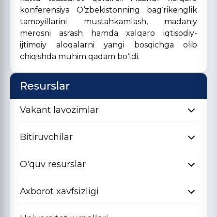
konferensiya O‘zbekistonning bag‘rikenglik
tamoyillarini mustahkamlash, madaniy
merosni asrash hamda xalqaro iqtisodiy-
ijtimoiy aloqalarni yangi bosqichga olib
chiqishda muhim qadam bo‘ldi.
Resurslar
Vakant lavozimlar
Bitiruvchilar
O'quv resurslar
Axborot xavfsizligi