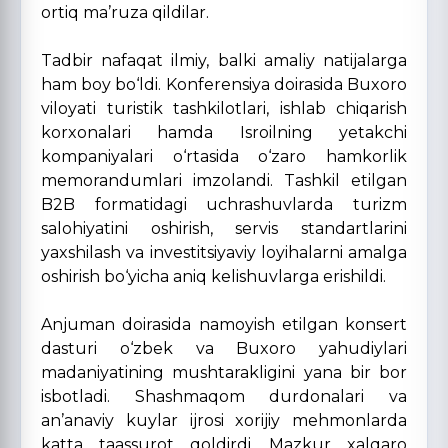
ortiq ma’ruza qildilar.
Tadbir nafaqat ilmiy, balki amaliy natijalarga
ham boy bo‘ldi. Konferensiya doirasida Buxoro
viloyati turistik tashkilotlari, ishlab chiqarish
korxonalari hamda Isroilning yetakchi
kompaniyalari o‘rtasida o‘zaro hamkorlik
memorandumlari imzolandi. Tashkil etilgan
B2B formatidagi uchrashuvlarda turizm
salohiyatini oshirish, servis standartlarini
yaxshilash va investitsiyaviy loyihalarni amalga
oshirish bo‘yicha aniq kelishuvlarga erishildi.
Anjuman doirasida namoyish etilgan konsert
dasturi o‘zbek va Buxoro yahudiylari
madaniyatining mushtarakligini yana bir bor
isbotladi. Shashmaqom durdonalari va
an’anaviy kuylar ijrosi xorijiy mehmonlarda
katta taassurot qoldirdi. Mazkur xalqaro