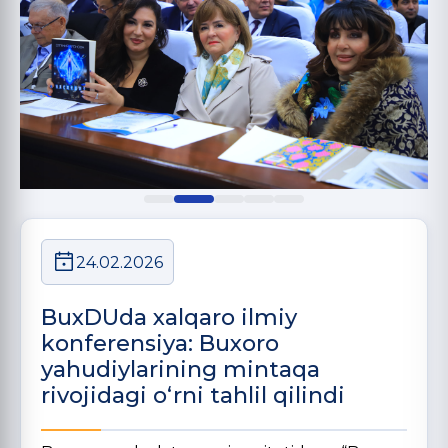
24.02.2026
BuxDUda xalqaro ilmiy
konferensiya: Buxoro
yahudiylarining mintaqa
rivojidagi o‘rni tahlil qilindi