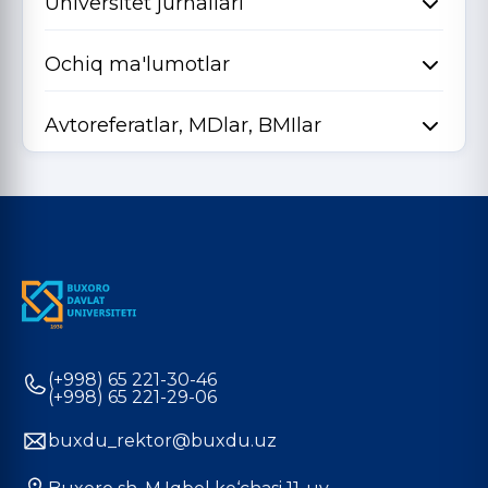
Universitet jurnallari
Ochiq ma'lumotlar
Avtoreferatlar, MDlar, BMIlar
(+998) 65 221-30-46
(+998) 65 221-29-06
buxdu_rektor@buxdu.uz