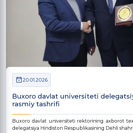
20.01.2026
Buxoro davlat universiteti delegat
rasmiy tashrifi
Buxoro davlat universiteti rektorining axborot tex
delegatsiya Hindiston Respublikasining Dehli shahrida