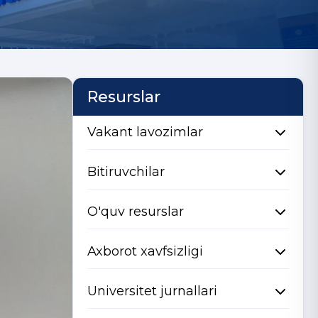
Resurslar
Vakant lavozimlar
Bitiruvchilar
O'quv resurslar
Axborot xavfsizligi
Universitet jurnallari