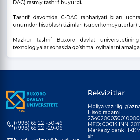
DAC) rasmiy tashrif buyurdi.
Tashrif davomida C-DAC rahbariyati bilan uchrash
unumdor hisoblash tizimlari (superkompyuterlar) s
Mazkur tashrif Buxoro davlat universitetining
texnologiyalar sohasida qo‘shma loyihalarni amalga
Rekvizitlar
Moliya vazirligi g‘azna
Hisob raqami:
2340200030010000
(+998) 65 221-30-46
MFO: 00014 INN: 201
(+998) 65 221-29-06
Markaziy bank HKKM
sh.