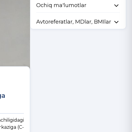
Ochiq ma'lumotlar
Avtoreferatlar, MDlar, BMIlar
ga
chiligidagi
rkaziga (C-