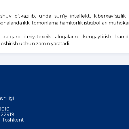
uv o‘tkazilib, unda sun’iy intellekt, kiberxavfsizlik
ohalarida ikki tomonlama hamkorlik istiqbollari muhokam
 xalqaro ilmiy-texnik aloqalarini kengaytirish ham
 oshirish uchun zamin yaratadi.
chiligi
1010
122919
 Toshkent