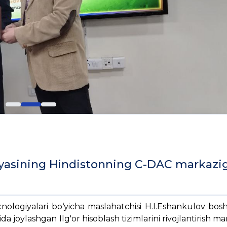
siyasining Hindistonning C-DAC markazi
nologiyalari bo‘yicha maslahatchisi H.I.Eshankulov bosh
 joylashgan Ilg'or hisoblash tizimlarini rivojlantirish ma