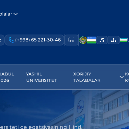
olalar
z
(+998) 65 221-30-46
QABUL
YASHIL
XORIJIY
K
2026
UNIVERSITET
TALABALAR
K
ersiteti delegatsiyasining Hind…