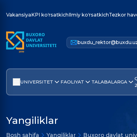
Vakansiya
KPI ko‘rsatkich
Ilmiy ko‘rsatkich
Tezkor hav
buxdu_rektor@buxdu.u
UNIVERSITET
FAOLIYAT
TALABALARGA
Yangiliklar
Bosh sahifa
Yangiliklar
Buxoro davlat univ