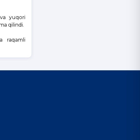
 va yuqori
a qilindi.
da raqamli