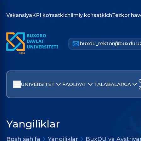
Vakansiya
KPI ko‘rsatkich
Ilmiy ko‘rsatkich
Tezkor hav
buxdu_rektor@buxdu.u
UNIVERSITET
FAOLIYAT
TALABALARGA
Yangiliklar
Bosh sahifa
Yangiliklar
BuxDU va Avstriyan