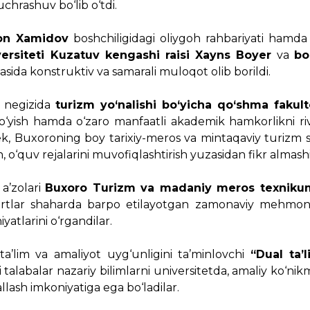
chrashuv bo‘lib o‘tdi.
on Xamidov
boshchiligidagi oliygoh rahbariyati hamda a
ersiteti Kuzatuv kengashi raisi Xayns Boyer
va
bo
tasida konstruktiv va samarali muloqot olib borildi.
i negizida
turizm yo‘nalishi bo‘yicha qo‘shma fakult
qo‘yish hamda o‘zaro manfaatli akademik hamkorlikni riv
k, Buxoroning boy tarixiy-meros va mintaqaviy turizm sa
o‘quv rejalarini muvofiqlashtirish yuzasidan fikr almashi
a’zolari
Buxoro Turizm va madaniy meros texniku
spertlar shaharda barpo etilayotgan zamonaviy mehmo
yatlarini o‘rgandilar.
’lim va amaliyot uyg‘unligini ta’minlovchi
“Dual ta’
li talabalar nazariy bilimlarni universitetda, amaliy ko‘nik
ash imkoniyatiga ega bo‘ladilar.