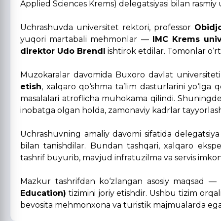
Applied Sciences Krems) delegatsiyasi bilan rasmiy u
Uchrashuvda universitet rektori, professor
Obidj
yuqori martabali mehmonlar —
IMC Krems univ
direktor Udo Brendl
ishtirok etdilar. Tomonlar o‘r
Muzokaralar davomida Buxoro davlat universitet
etish
, xalqaro qo‘shma ta’lim dasturlarini yo‘lga 
masalalari atroflicha muhokama qilindi. Shuningde
inobatga olgan holda, zamonaviy kadrlar tayyorlash, 
Uchrashuvning amaliy davomi sifatida delegatsiya 
bilan tanishdilar. Bundan tashqari, xalqaro ek
tashrif buyurib, mavjud infratuzilma va servis imkoni
Mazkur tashrifdan ko‘zlangan asosiy maqsad — ta
Education)
tizimini joriy etishdir. Ushbu tizim orqa
bevosita mehmonxona va turistik majmualarda egall