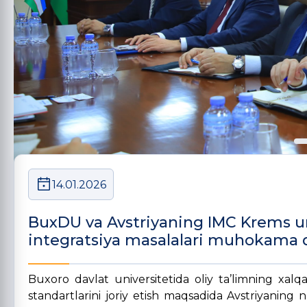
14.01.2026
BuxDU va Avstriyaning IMC Krems uni
integratsiya masalalari muhokama q
Buxoro davlat universitetida oliy ta’limning xalq
standartlarini joriy etish maqsadida Avstriyaning 