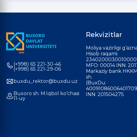
Rekvizitlar
Moliya vazirligi g‘azna
Hisob raqami:
2340200030010000
(+998) 65 221-30-46
MFO: 00014 INN: 201
(+998) 65 221-29-06
Markaziy bank HKKM
sh.
buxdu_rektor@buxdu.uz
(BuxDu:
40091086006401709
Buxoro sh. M.Iqbol ko‘chasi
INN: 201504275
11-uy