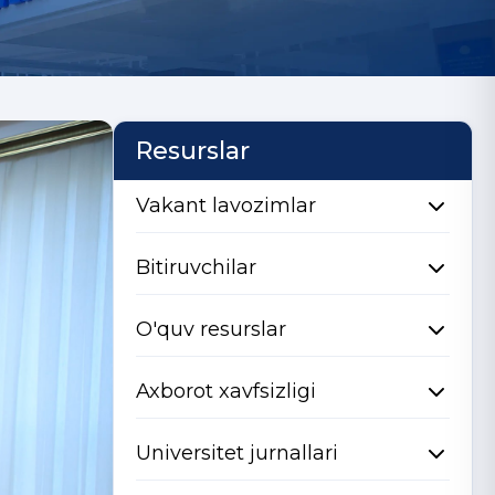
Resurslar
Vakant lavozimlar
Bitiruvchilar
O'quv resurslar
Axborot xavfsizligi
Universitet jurnallari