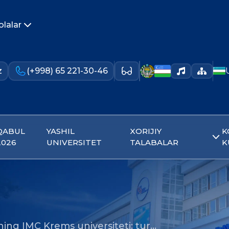
olalar
z
(+998) 65 221-30-46
QABUL
YASHIL
XORIJIY
K
2026
UNIVERSITET
TALABALAR
K
ing IMC Krems universiteti: tur…