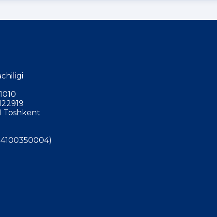
chiligi
1010
122919
 Toshkent
4100350004)