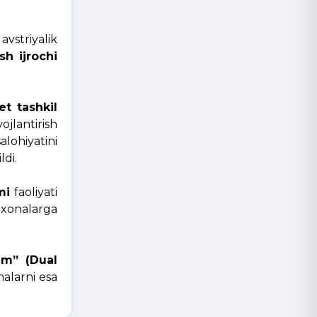
vstriyalik
sh ijrochi
et tashkil
ojlantirish
lohiyatini
ldi.
mi
faoliyati
nxonalarga
lim” (Dual
malarni esa