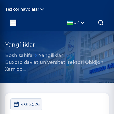
Tezkor havolalar
UZ
Yangiliklar
Bosh sahifa
Yangiliklar
Buxoro davlat universiteti rektori Obidjon
Xamido…
14.01.2026