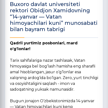
Buxoro davlat universiteti
rektori Obidjon Xamidovning
“14-yanvar — Vatan
himoyachilari kuni” munosabati
bilan bayram tabrigi
Qadrli yurtimiz posbonlari, mard
o’g’lonlar!
Tarix sahifalariga nazar tashlasak, Vatan
himoyasiga bel bog‘lash hamisha eng sharafli
amal hisoblangan, jasur o‘g‘lonlar esa
xalqning ardog‘ida bo‘lgan. Zero, yurt tinchligi
va osoyishtaligini saqlash - imon va
sadoqatning yuksak namunasidir.
Bugun jonajon O‘zbekistonimizda 14-yanvar
— Vatan himoyachilari kuni keng