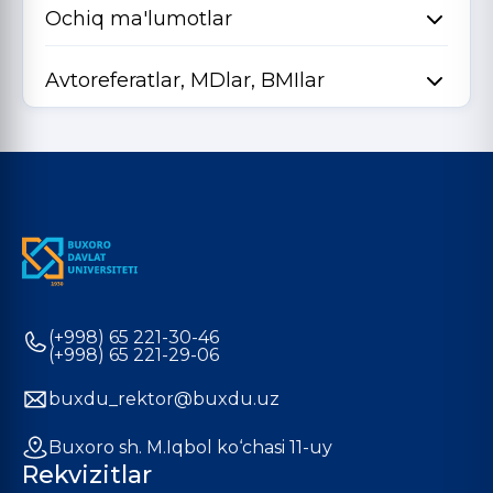
Ochiq ma'lumotlar
Avtoreferatlar, MDlar, BMIlar
(+998) 65 221-30-46
(+998) 65 221-29-06
buxdu_rektor@buxdu.uz
Buxoro sh. M.Iqbol ko‘chasi 11-uy
Rekvizitlar