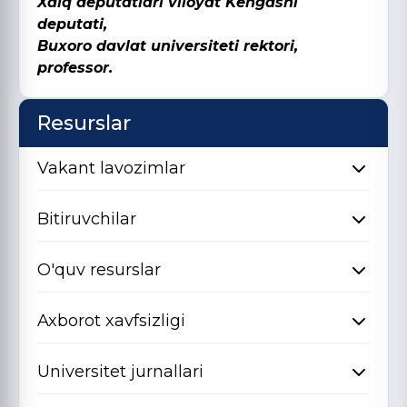
Xalq deputatlari viloyat Kengashi
deputati,
Buxoro davlat universiteti rektori,
professor.
Resurslar
Vakant lavozimlar
Bitiruvchilar
O'quv resurslar
Axborot xavfsizligi
Universitet jurnallari