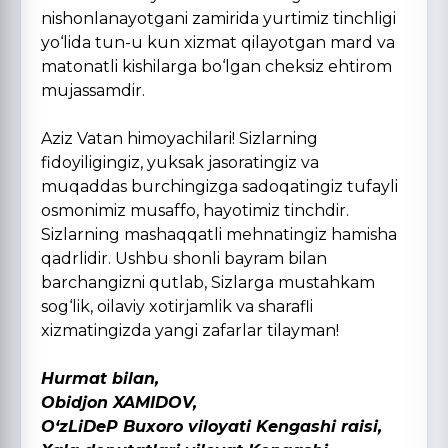
nishonlanayotgani zamirida yurtimiz tinchligi
yo‘lida tun-u kun xizmat qilayotgan mard va
matonatli kishilarga bo‘lgan cheksiz ehtirom
mujassamdir.
Aziz Vatan himoyachilari! Sizlarning
fidoyiligingiz, yuksak jasoratingiz va
muqaddas burchingizga sadoqatingiz tufayli
osmonimiz musaffo, hayotimiz tinchdir.
Sizlarning mashaqqatli mehnatingiz hamisha
qadrlidir. Ushbu shonli bayram bilan
barchangizni qutlab, Sizlarga mustahkam
sog‘lik, oilaviy xotirjamlik va sharafli
xizmatingizda yangi zafarlar tilayman!
Hurmat bilan,
Obidjon XAMIDOV,
O‘zLiDeP Buxoro viloyati Kengashi raisi,