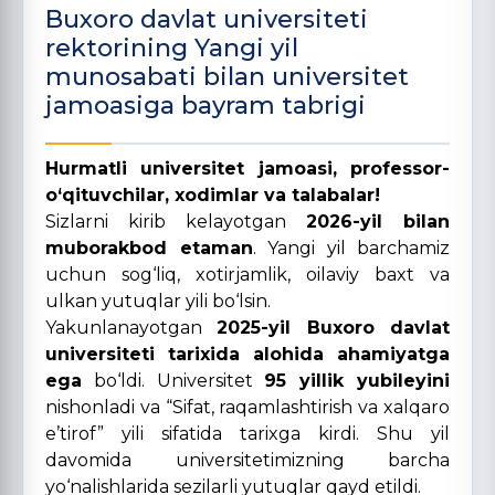
Buxoro davlat universiteti
rektorining Yangi yil
munosabati bilan universitet
jamoasiga bayram tabrigi
Hurmatli universitet jamoasi, professor-
o‘qituvchilar, xodimlar va talabalar!
Sizlarni kirib kelayotgan
2026-yil bilan
muborakbod etaman
. Yangi yil barchamiz
uchun sog‘liq, xotirjamlik, oilaviy baxt va
ulkan yutuqlar yili bo‘lsin.
Yakunlanayotgan
2025-yil Buxoro davlat
universiteti tarixida alohida ahamiyatga
ega
bo‘ldi. Universitet
95 yillik yubileyini
nishonladi va “Sifat, raqamlashtirish va xalqaro
e’tirof” yili sifatida tarixga kirdi. Shu yil
davomida universitetimizning barcha
yo‘nalishlarida sezilarli yutuqlar qayd etildi.