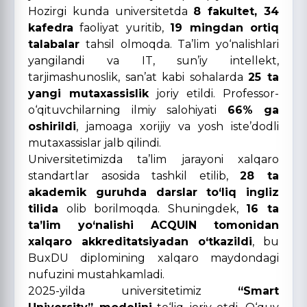
Hozirgi kunda universitetda
8 fakultet, 34
kafedra
faoliyat yuritib,
19 mingdan ortiq
talabalar
tahsil olmoqda. Ta’lim yo‘nalishlari
yangilandi va IT, sun’iy intellekt,
tarjimashunoslik, san’at kabi sohalarda
25 ta
yangi mutaxassislik
joriy etildi. Professor-
o‘qituvchilarning ilmiy salohiyati
66% ga
oshirildi
, jamoaga xorijiy va yosh iste’dodli
mutaxassislar jalb qilindi.
Universitetimizda ta’lim jarayoni xalqaro
standartlar asosida tashkil etilib,
28 ta
akademik guruhda darslar to‘liq ingliz
tilida
olib borilmoqda. Shuningdek,
16 ta
ta’lim yo‘nalishi ACQUIN tomonidan
xalqaro akkreditatsiyadan o‘tkazildi
, bu
BuxDU diplomining xalqaro maydondagi
nufuzini mustahkamladi.
2025-yilda universitetimiz
“Smart