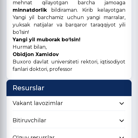
mehnat qilayotgan barcha jamoaga
minnatdorlik
bildiraman. Kirib kelayotgan
Yangi yil barchamiz uchun yangi marralar,
yuksak natijalar va barqaror taraqqiyot yili
bo‘lsin!
Yangi yil muborak bo‘lsin!
Hurmat bilan,
Obidjon Xamidov
Buxoro davlat universiteti rektori, iqtisodiyot
fanlari doktori, professor
Resurslar
Vakant lavozimlar
Bitiruvchilar
O'quv resurslar