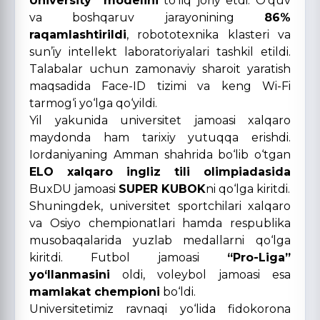
University” modelini
to‘liq joriy etdi. O‘quv
va boshqaruv jarayonining
86%
raqamlashtirildi
, robototexnika klasteri va
sun’iy intellekt laboratoriyalari tashkil etildi.
Talabalar uchun zamonaviy sharoit yaratish
maqsadida Face-ID tizimi va keng Wi-Fi
tarmog‘i yo‘lga qo‘yildi.
Yil yakunida universitet jamoasi xalqaro
maydonda ham tarixiy yutuqqa erishdi.
Iordaniyaning Amman shahrida bo‘lib o‘tgan
ELO xalqaro ingliz tili olimpiadasida
BuxDU jamoasi
SUPER KUBOK
ni qo‘lga kiritdi.
Shuningdek, universitet sportchilari xalqaro
va Osiyo chempionatlari hamda respublika
musobaqalarida yuzlab medallarni qo‘lga
kiritdi. Futbol jamoasi
“Pro-Liga”
yo‘llanmasini
oldi, voleybol jamoasi esa
mamlakat chempioni
bo‘ldi.
Universitetimiz ravnaqi yo‘lida fidokorona