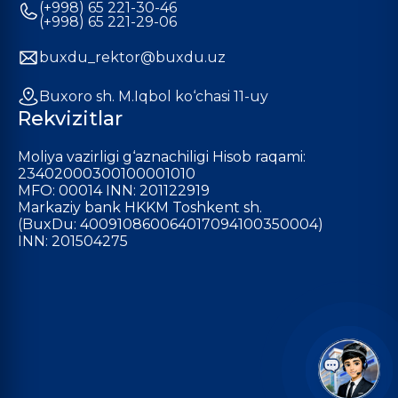
(+998) 65 221-30-46
(+998) 65 221-29-06
buxdu_rektor@buxdu.uz
Buxoro sh. M.Iqbol ko‘chasi 11-uy
Rekvizitlar
Moliya vazirligi g‘aznachiligi Hisob raqami:
23402000300100001010
MFO: 00014 INN: 201122919
Markaziy bank HKKM Toshkent sh.
(BuxDu: 400910860064017094100350004)
INN: 201504275