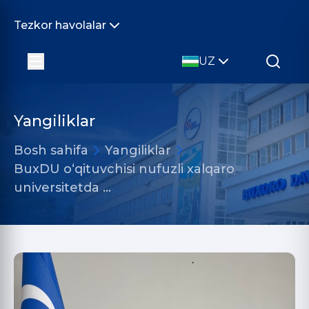
Tezkor havolalar
UZ
Yangiliklar
Bosh sahifa
Yangiliklar
BuxDU o‘qituvchisi nufuzli xalqaro
universitetda …