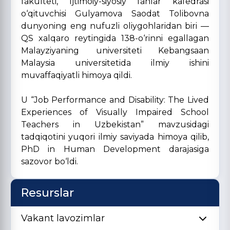
fakulteti, Ijtimoiy-siyosiy fanlar kafedrasi
o‘qituvchisi Gulyamova Saodat Tolibovna
dunyoning eng nufuzli oliygohlaridan biri —
QS xalqaro reytingida 138-o‘rinni egallagan
Malayziyaning universiteti Kebangsaan
Malaysia universitetida ilmiy ishini
muvaffaqiyatli himoya qildi.
U “Job Performance and Disability: The Lived
Experiences of Visually Impaired School
Teachers in Uzbekistan” mavzusidagi
tadqiqotini yuqori ilmiy saviyada himoya qilib,
PhD in Human Development darajasiga
sazovor bo‘ldi.
Resurslar
Vakant lavozimlar