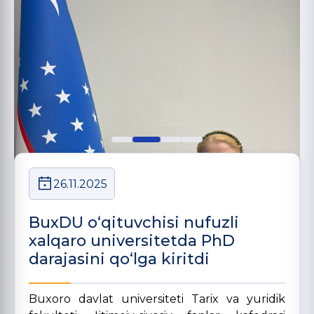
26.11.2025
BuxDU o‘qituvchisi nufuzli
xalqaro universitetda PhD
darajasini qo‘lga kiritdi
Buxoro davlat universiteti Tarix va yuridik