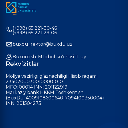
(+998) 65 221-30-46
(+998) 65 221-29-06
buxdu_rektor@buxdu.uz
Buxoro sh. M.Iqbol ko‘chasi 11-uy
Rekvizitlar
Moliya vazirligi g‘aznachiligi Hisob raqami:
23402000300100001010
MFO: 00014 INN: 201122919
Markaziy bank HKKM Toshkent sh.
(BuxDu: 400910860064017094100350004)
INN: 201504275