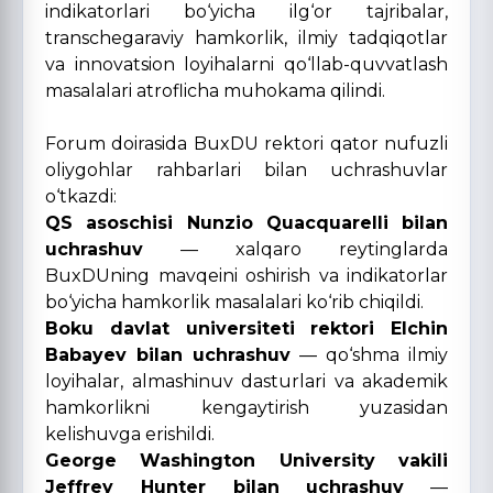
indikatorlari bo‘yicha ilg‘or tajribalar,
transchegaraviy hamkorlik, ilmiy tadqiqotlar
va innovatsion loyihalarni qo‘llab-quvvatlash
masalalari atroflicha muhokama qilindi.
Forum doirasida BuxDU rektori qator nufuzli
oliygohlar rahbarlari bilan uchrashuvlar
o‘tkazdi:
QS asoschisi Nunzio Quacquarelli bilan
uchrashuv
— xalqaro reytinglarda
BuxDUning mavqeini oshirish va indikatorlar
bo‘yicha hamkorlik masalalari ko‘rib chiqildi.
Boku davlat universiteti rektori Elchin
Babayev bilan uchrashuv
— qo‘shma ilmiy
loyihalar, almashinuv dasturlari va akademik
hamkorlikni kengaytirish yuzasidan
kelishuvga erishildi.
George Washington University vakili
Jeffrey Hunter bilan uchrashuv
—