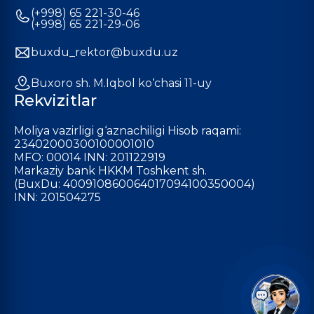
(+998) 65 221-30-46
(+998) 65 221-29-06
buxdu_rektor@buxdu.uz
Buxoro sh. M.Iqbol ko‘chasi 11-uy
Rekvizitlar
Moliya vazirligi g‘aznachiligi Hisob raqami:
23402000300100001010
MFO: 00014 INN: 201122919
Markaziy bank HKKM Toshkent sh.
(BuxDu: 400910860064017094100350004)
INN: 201504275