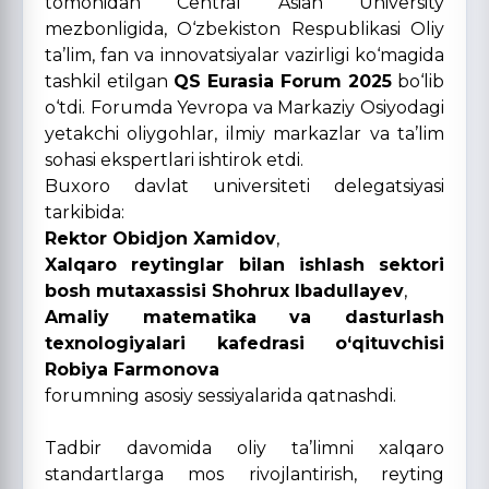
tomonidan Central Asian University
mezbonligida, O‘zbekiston Respublikasi Oliy
ta’lim, fan va innovatsiyalar vazirligi ko‘magida
tashkil etilgan
QS Eurasia Forum 2025
bo‘lib
o‘tdi. Forumda Yevropa va Markaziy Osiyodagi
yetakchi oliygohlar, ilmiy markazlar va ta’lim
sohasi ekspertlari ishtirok etdi.
Buxoro davlat universiteti delegatsiyasi
tarkibida:
Rektor Obidjon Xamidov
,
Xalqaro reytinglar bilan ishlash sektori
bosh mutaxassisi Shohrux Ibadullayev
,
Amaliy matematika va dasturlash
texnologiyalari kafedrasi o‘qituvchisi
Robiya Farmonova
forumning asosiy sessiyalarida qatnashdi.
Tadbir davomida oliy ta’limni xalqaro
standartlarga mos rivojlantirish, reyting