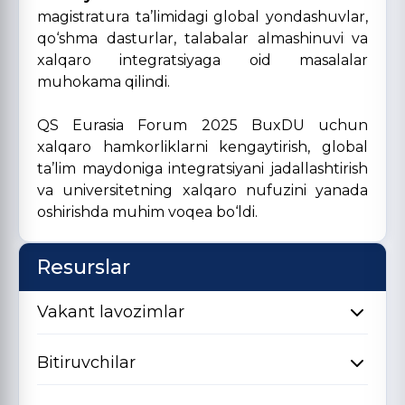
magistratura ta’limidagi global yondashuvlar,
qo‘shma dasturlar, talabalar almashinuvi va
xalqaro integratsiyaga oid masalalar
muhokama qilindi.
QS Eurasia Forum 2025 BuxDU uchun
xalqaro hamkorliklarni kengaytirish, global
ta’lim maydoniga integratsiyani jadallashtirish
va universitetning xalqaro nufuzini yanada
oshirishda muhim voqea bo‘ldi.
Resurslar
Vakant lavozimlar
Bitiruvchilar