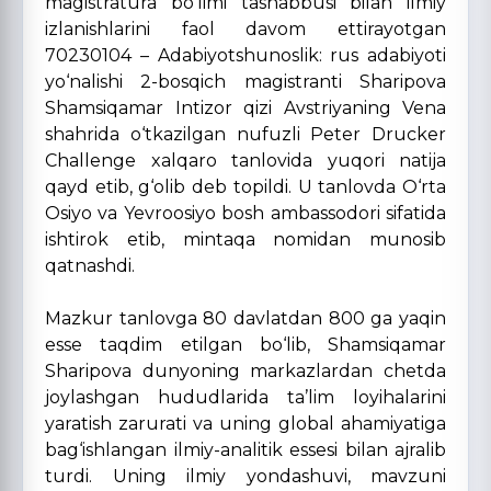
magistratura bo‘limi tashabbusi bilan ilmiy
izlanishlarini faol davom ettirayotgan
70230104 – Adabiyotshunoslik: rus adabiyoti
yo‘nalishi 2-bosqich magistranti Sharipova
Shamsiqamar Intizor qizi Avstriyaning Vena
shahrida o‘tkazilgan nufuzli Peter Drucker
Challenge xalqaro tanlovida yuqori natija
qayd etib, g‘olib deb topildi. U tanlovda O‘rta
Osiyo va Yevroosiyo bosh ambassodori sifatida
ishtirok etib, mintaqa nomidan munosib
qatnashdi.
Mazkur tanlovga 80 davlatdan 800 ga yaqin
esse taqdim etilgan bo‘lib, Shamsiqamar
Sharipova dunyoning markazlardan chetda
joylashgan hududlarida ta’lim loyihalarini
yaratish zarurati va uning global ahamiyatiga
bag‘ishlangan ilmiy-analitik essesi bilan ajralib
turdi. Uning ilmiy yondashuvi, mavzuni