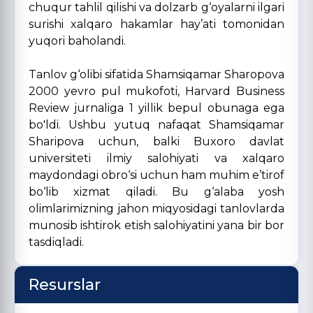
chuqur tahlil qilishi va dolzarb g‘oyalarni ilgari
surishi xalqaro hakamlar hay’ati tomonidan
yuqori baholandi.
Tanlov g‘olibi sifatida Shamsiqamar Sharopova
2000 yevro pul mukofoti, Harvard Business
Review jurnaliga 1 yillik bepul obunaga ega
bo'ldi. Ushbu yutuq nafaqat Shamsiqamar
Sharipova uchun, balki Buxoro davlat
universiteti ilmiy salohiyati va xalqaro
maydondagi obro‘si uchun ham muhim e’tirof
bo‘lib xizmat qiladi. Bu g‘alaba yosh
olimlarimizning jahon miqyosidagi tanlovlarda
munosib ishtirok etish salohiyatini yana bir bor
tasdiqladi.
Resurslar