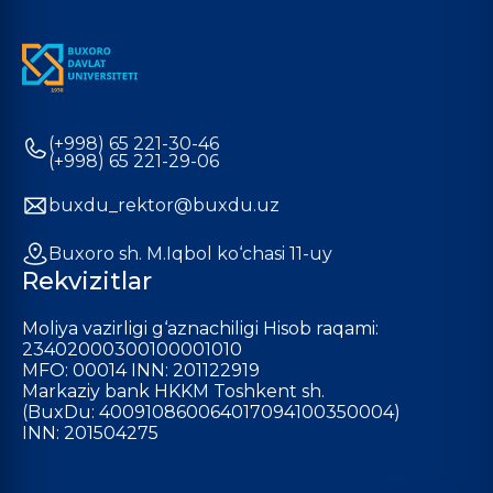
(+998) 65 221-30-46
(+998) 65 221-29-06
buxdu_rektor@buxdu.uz
Buxoro sh. M.Iqbol ko‘chasi 11-uy
Rekvizitlar
Moliya vazirligi g‘aznachiligi Hisob raqami:
23402000300100001010
MFO: 00014 INN: 201122919
Markaziy bank HKKM Toshkent sh.
(BuxDu: 400910860064017094100350004)
INN: 201504275