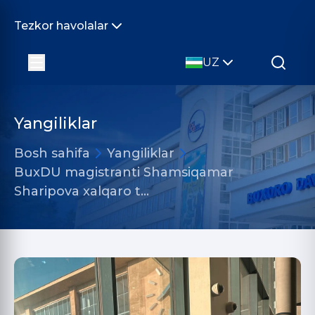
Tezkor havolalar
UZ
Yangiliklar
Bosh sahifa
Yangiliklar
BuxDU magistranti Shamsiqamar
Sharipova xalqaro t…