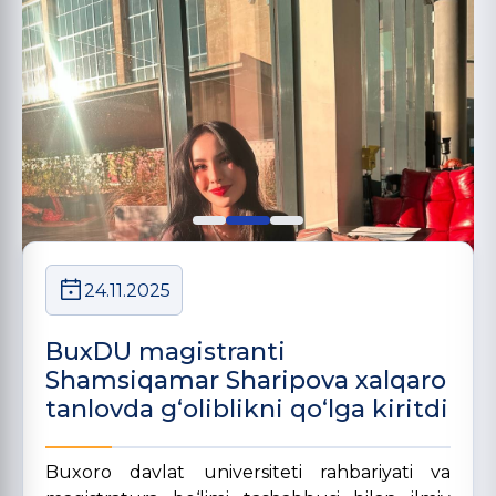
24.11.2025
BuxDU magistranti
Shamsiqamar Sharipova xalqaro
tanlovda g‘oliblikni qo‘lga kiritdi
Buxoro davlat universiteti rahbariyati va