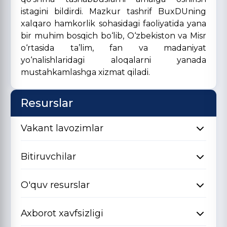
istagini bildirdi. Mazkur tashrif BuxDUning
xalqaro hamkorlik sohasidagi faoliyatida yana
bir muhim bosqich bo‘lib, O‘zbekiston va Misr
o‘rtasida ta’lim, fan va madaniyat
yo‘nalishlaridagi aloqalarni yanada
mustahkamlashga xizmat qiladi.
Resurslar
Vakant lavozimlar
Bitiruvchilar
O'quv resurslar
Axborot xavfsizligi