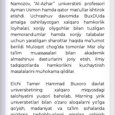
Namozov, “Al-Azhar” universiteti professori
Ayman Usmon hamda qator mas'ullar ishtirok
etishdi. Uchrashuv davomida BuxDUda
amalga oshirilayotgan xalqaro hamkorlik
loyihalari, xorijiy oliygohlar bilan tuzilgan
memorandumlar hamda xorijiy talabalar
uchun yaratilgan sharoitlar haqida ma’lumot
berildi. Muloqot chog‘ida tomonlar Misr oliy
ta’lim muassasalari bilan akademik
almashinuv dasturlarini joriy etish, ilmiy
tadqiqotlarda hamkorlikni kuchaytirish
masalalarini muhokama qildilar.
Elchi Tamer Hammad Buxoro davlat
universitetining xalqaro miqyosdagi
salohiyatini yuqori baholab, Misrning yirik
universitetlari bilan o‘zaro aloqalarni yo‘lga
qo‘yish, madaniyat va ta’lim sohalarida
qo‘shma tashabbuslarni amalga oshirish