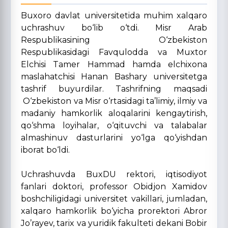
Buxoro davlat universitetida muhim xalqaro
uchrashuv bo‘lib o‘tdi. Misr Arab
Respublikasining O‘zbekiston
Respublikasidagi Favqulodda va Muxtor
Elchisi Tamer Hammad hamda elchixona
maslahatchisi Hanan Bashary universitetga
tashrif buyurdilar. Tashrifning maqsadi
O‘zbekiston va Misr o‘rtasidagi ta’limiy, ilmiy va
madaniy hamkorlik aloqalarini kengaytirish,
qo‘shma loyihalar, o‘qituvchi va talabalar
almashinuv dasturlarini yo‘lga qo‘yishdan
iborat bo‘ldi.
Uchrashuvda BuxDU rektori, iqtisodiyot
fanlari doktori, professor Obidjon Xamidov
boshchiligidagi universitet vakillari, jumladan,
xalqaro hamkorlik bo‘yicha prorektori Abror
Jo’rayev, tarix va yuridik fakulteti dekani Bobir