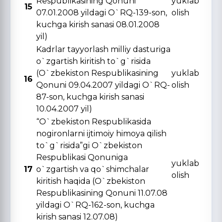
Respublikasining Qonuni
yuklab
15
07.01.2008 yildagi O`RQ-139-son,
olish
kuchga kirish sanasi 08.01.2008
yil)
Kadrlar tayyorlash milliy dasturiga
o`zgartish kiritish to`g`risida
(O`zbekiston Respublikasining
yuklab
16
Qonuni 09.04.2007 yildagi O`RQ-
olish
87-son, kuchga kirish sanasi
10.04.2007 yil)
“O`zbekiston Respublikasida
nogironlarni ijtimoiy himoya qilish
to`g`risida”gi O`zbekiston
Respublikasi Qonuniga
yuklab
17
o`zgartish va qo`shimchalar
olish
kiritish haqida (O`zbekiston
Respublikasining Qonuni 11.07.08
yildagi O`RQ-162-son, kuchga
kirish sanasi 12.07.08)