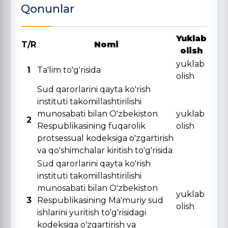
Qonunlar
Yuklab
T/R
Nomi
olish
yuklab
1
Ta'lim to'g'risida
olish
Sud qarorlarini qayta ko'rish
instituti takomillashtirilishi
munosabati bilan O'zbekiston
yuklab
2
Respublikasining fuqarolik
olish
protsessual kodeksiga o'zgartirish
va qo'shimchalar kiritish to'g'risida
Sud qarorlarini qayta ko'rish
instituti takomillashtirilishi
munosabati bilan O'zbekiston
yuklab
3
Respublikasining Ma'muriy sud
olish
ishlarini yuritish to'g'risidagi
kodeksiga o'zgartirish va