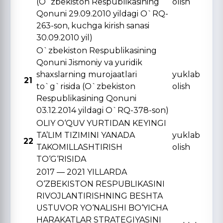
(O`zbekiston Respublikasining
olish
Qonuni 29.09.2010 yildagi O`RQ-
263-son, kuchga kirish sanasi
30.09.2010 yil)
O`zbekiston Respublikasining
Qonuni Jismoniy va yuridik
shaxslarning murojaatlari
yuklab
21
to`g`risida (O`zbekiston
olish
Respublikasining Qonuni
03.12.2014 yildagi O`RQ-378-son)
OLIY O‘QUV YURTIDAN KЕYINGI
TA’LIM TIZIMINI YANADA
yuklab
22
TAKOMILLASHTIRISH
olish
TO‘G‘RISIDA
2017 — 2021 YILLARDA
O‘ZBЕKISTON RЕSPUBLIKASINI
RIVOJLANTIRISHNING BЕSHTA
USTUVOR YO‘NALISHI BO‘YICHA
HARAKATLAR STRATЕGIYASINI