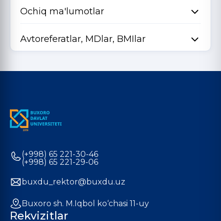
Ochiq ma'lumotlar
Avtoreferatlar, MDlar, BMIlar
(+998) 65 221-30-46
(+998) 65 221-29-06
buxdu_rektor@buxdu.uz
Buxoro sh. M.Iqbol ko‘chasi 11-uy
Rekvizitlar