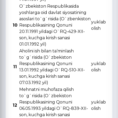
O`zbekiston Respublikasida
yoshlarga oid davlat siyosatining
asoslari to`g`risida (O`zbenkiston
yuklab
10
Respublikasining Qonuni
olish
20.11.1991 yildagi O`RQ-429-XII-
son, kuchga kirish sanasi
01.01.1992 yil)
Aholini ish bilan ta‘minlash
to`g`risida (O`zbekiston
Respublikasining Qonuni
yuklab
11
13.01.1992 yildagi O`RQ-510-XII-
olish
son, kuchga kirish sanasi
07.03.1992 yil)
Mehnatni muhofaza qilish
to`g`risida (O`zbekiston
Respublikasining Qonuni
yuklab
12
06.05.1993 yildagi O`RQ-839-XII-
olish
son, kuchga kirish sanasi