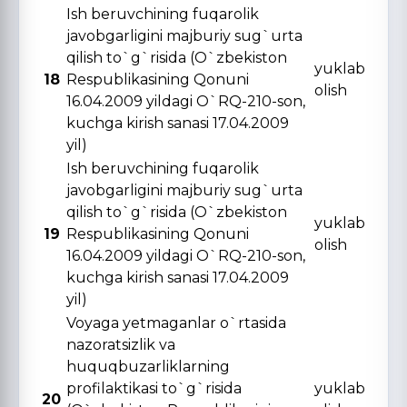
Ish beruvchining fuqarolik
javobgarligini majburiy sug`urta
qilish to`g`risida (O`zbekiston
yuklab
18
Respublikasining Qonuni
olish
16.04.2009 yildagi O`RQ-210-son,
kuchga kirish sanasi 17.04.2009
yil)
Ish beruvchining fuqarolik
javobgarligini majburiy sug`urta
qilish to`g`risida (O`zbekiston
yuklab
19
Respublikasining Qonuni
olish
16.04.2009 yildagi O`RQ-210-son,
kuchga kirish sanasi 17.04.2009
yil)
Voyaga yetmaganlar o`rtasida
nazoratsizlik va
huquqbuzarliklarning
profilaktikasi to`g`risida
yuklab
20