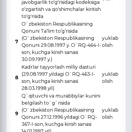
javobgarlik to'g'risidagi kodeksiga
o'zgartish va qo'shimchalar kiritish
to'g'risida
O`zbekiston Respublikasining
Qonuni Ta’lim to’g’risida
(O`zbekiston Respublikasining
yuklab
7
Qonuni 29.08.1997 y. O`RQ-464-I-
olish
son, kuchga kirish sanasi
30.09.1997 y.)
Kadrlar tayyorlash milliy dasturi
(29.08.1997 yildagi O`RQ-463-I-
yuklab
8
son, kuchga kirish sanasi
olish
28.03.1998 yil)
Q`qituvchi va murabbiylar kunini
belgilash to`g`risida
(O`zbekiston Respublikasining
yuklab
9
Qonuni 27.12.1996 yildagi O`RQ-
olish
367-I-son, kuchga kirish sanasi
14.01.1997 yil)