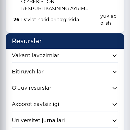
O‘ZBЕKISTON
RЕSPUBLIKASINING AYRIM...
yuklab
26
Davlat haridlari to'g'risida
olish
Resurslar
Vakant lavozimlar
Bitiruvchilar
O'quv resurslar
Axborot xavfsizligi
Universitet jurnallari