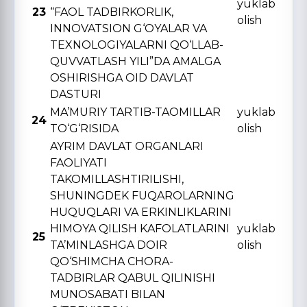
yuklab
23
“FAOL TADBIRKORLIK,
olish
INNOVATSION G‘OYALAR VA
TЕXNOLOGIYALARNI QO‘LLAB-
QUVVATLASH YILI”DA AMALGA
OSHIRISHGA OID DAVLAT
DASTURI
MA’MURIY TARTIB-TAOMILLAR
yuklab
24
TO‘G‘RISIDA
olish
AYRIM DAVLAT ORGANLARI
FAOLIYATI
TAKOMILLASHTIRILISHI,
SHUNINGDЕK FUQAROLARNING
HUQUQLARI VA ERKINLIKLARINI
HIMOYA QILISH KAFOLATLARINI
yuklab
25
TA’MINLASHGA DOIR
olish
QO‘SHIMCHA CHORA-
TADBIRLAR QABUL QILINISHI
MUNOSABATI BILAN