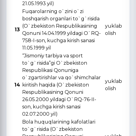
21.05.1993 yil)
Fuqarolarning o`zini o`zi
boshqarish organlari to`g`risida
(O`zbekiston Respublikasining
yuklab
13
Qonuni 14.04.1999 yildagi O`RQ-
olish
758-I-son, kuchga kirish sanasi
11.05.1999 yil
“Jismoniy tarbiya va sport
to`g`risida”gi O`zbekiston
Respublikasi Qonuniga
o`zgartirishlar va qo`shimchalar
yuklab
14
kiritish haqida (O`zbekiston
olish
Respublikasining Qonuni
26.05.2000 yildagi O`RQ-76-II-
son, kuchga kirish sanasi
02.07.2000 yil)
Bola huquqlarining kafolatlari
to`g`risida (O`zbekiston