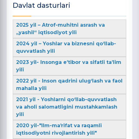
Davlat dasturlari
2025 yil – Atrof-muhitni asrash va
„yashil“ iqtisodiyot yili
2024 yil – Yoshlar va biznesni qo‘llab-
quvvatlash yili
2023 yil- Insonga e’tibor va sifatli ta’lim
yili
2022 yil - Inson qadrini ulug‘lash va faol
mahalla yili
2021 yil - Yoshlarni qo‘llab-quvvatlash
va aholi salomatligini mustahkamlash
yili
2020 yil-"Ilm-maʼrifat va raqamli
iqtisodiyotni rivojlantirish yili"