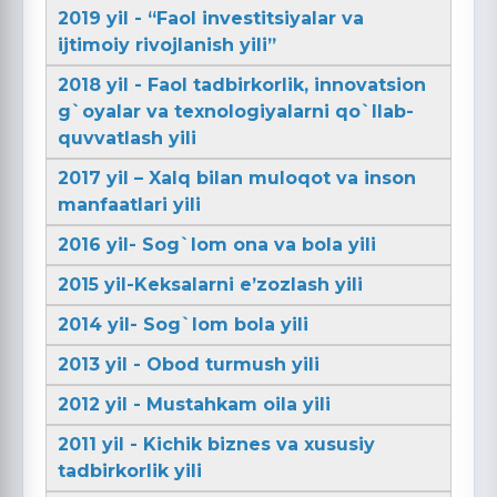
2019 yil - “Faol investitsiyalar va
ijtimoiy rivojlanish yili”
2018 yil - Faol tadbirkorlik, innovatsion
g`oyalar va texnologiyalarni qo`llab-
quvvatlash yili
2017 yil – Xalq bilan muloqot va inson
manfaatlari yili
2016 yil- Sog`lom ona va bola yili
2015 yil-Keksalarni e’zozlash yili
2014 yil- Sog`lom bola yili
2013 yil - Obod turmush yili
2012 yil - Mustahkam oila yili
2011 yil - Kichik biznes va xususiy
tadbirkorlik yili