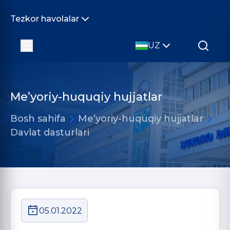
Tezkor havolalar
UZ
Me’yoriy-huquqiy hujjatlar
Bosh sahifa
Me’yoriy-huquqiy hujjatlar
Davlat dasturlari
05.01.2022