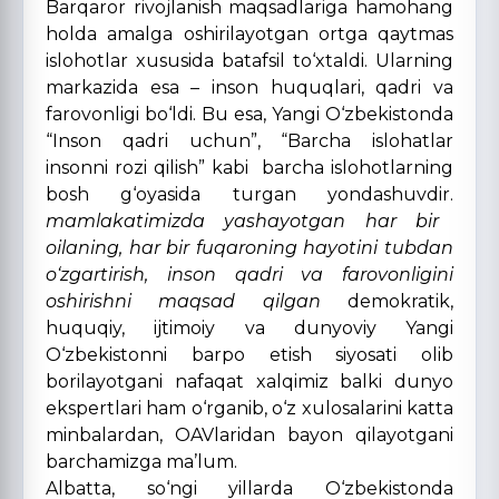
Barqaror rivojlanish maqsadlariga hamohang
holda amalga oshirilayotgan ortga qaytmas
islohotlar xususida batafsil to‘xtaldi. Ularning
markazida esa – inson huquqlari, qadri va
farovonligi bo‘ldi. Bu esa, Yangi O‘zbekistonda
“Inson qadri uchun”, “Barcha islohatlar
insonni rozi qilish” kabi barcha islohotlarning
bosh g‘oyasida turgan yondashuvdir.
mamlakatimizda yashayotgan har bir
oilaning, har bir fuqaroning hayotini tubdan
o‘zgartirish, inson qadri va farovonligini
oshirishni maqsad qilgan
demokratik,
huquqiy, ijtimoiy va dunyoviy Yangi
O‘zbekistonni barpo etish siyosati olib
borilayotgani nafaqat xalqimiz balki dunyo
ekspertlari ham o‘rganib, o‘z xulosalarini katta
minbalardan, OAVlaridan bayon qilayotgani
barchamizga ma’lum.
Albatta, so‘ngi yillarda O‘zbekistonda