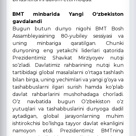
BMT minbarida Yangi O‘zbekiston
gavdalandi
Bugun butun dunyo nigohi BMT Bosh
Assambleyasining 80-yubiley sessiyasi va
uning minbariga qaratilgan. Chunki
dunyoning eng yetakchi liderlari qatorida
Prezidentimiz Shavkat Mirziyoyev nutqi
so‘zladi. Davlatimiz rahbarining nutqi kun
tartibidagi global masalalarni o‘rtaga tashlash
bilan birga, uning yechimlari va yangi g‘oya va
tashabbuslarni ilgari surish hamda ko‘plab
davlat rahbarlarini mushohadaga chorladi.
O‘z navbatida bugun O‘zbekiston o‘z
yutuqlari va tashabbuslarini dunyoga dadil
aytadigan, global jarayonlarning muhim
ishtirokchisi bo‘lishga tayyor davlat ekanligini
namoyon etdi. Prezidentimiz BMTning