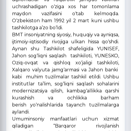
uchrashadigan o‘ziga xos har tomonlama
maydon vazifasini o‘tab kelmoqda.
O‘zbekiston ham 1992 yil 2 mart kuni ushbu
tashkilotga a’zo bo‘ldi.
BMT insoniyatning siyosiy, huquqiy va ayniqsa,
ijtimoiy-iqtisodiy rivojiga ulkan hissa qo‘shdi.
Aynan shu Tashkilot shafeligida YUNISEF,
Jahon sog‘liqni saqlash tashkiloti, YUNESKO,
Oziq-ovqat va qishloq xo‘jaligi tashkiloti,
Xalqaro valyuta jamg‘armasi va Jahon banki
kabi muhim tuzilmalar tashkil etildi. Ushbu
institutlar ta’lim, sog‘liqni saqlash sohalarini
modernizatsiya qilish, kambag‘allikka qarshi
kurashish va ochlikka barham
berish yo‘nalishlarida tayanch tuzilmalarga
aylandi.
Umuminsoniy manfaatlari uchun xizmat
qiladigan “Barqaror rivojlanish