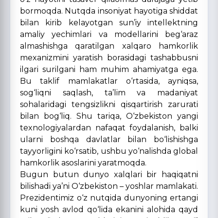
bormoqda. Nutqda insoniyat hayotiga shiddat
bilan kirib kelayotgan sun’iy intellektning
amaliy yechimlari va modellarini beg‘araz
almashishga qaratilgan xalqaro hamkorlik
mexanizmini yaratish borasidagi tashabbusni
ilgari surilgani ham muhim ahamiyatga ega.
Bu taklif mamlakatlar o‘rtasida, ayniqsa,
sog‘liqni saqlash, ta’lim va madaniyat
sohalaridagi tengsizlikni qisqartirish zarurati
bilan bog‘liq.
Shu tariqa, O‘zbekiston yangi
texnologiyalardan nafaqat foydalanish, balki
ularni boshqa davlatlar bilan bo‘lishishga
tayyorligini ko‘rsatib, ushbu yo‘nalishda global
hamkorlik asoslarini yaratmoqda.
Bugun butun dunyo xalqlari bir haqiqatni
bilishadi ya’ni O‘zbekiston – yoshlar mamlakati.
Prezidentimiz o‘z nutqida dunyoning ertangi
kuni yosh avlod qo‘lida ekanini alohida qayd