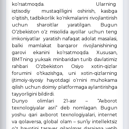
ko‘rsatmoqda. Ularning
iqtisodiy mustaqilligini oshirish, kasbga
o‘qitish, tadbikorlik ko‘nikmalarini rivojlantirish
uchun sharoitlar yaratilgan. Bugun
O‘zbekiston o‘z misolida ayollar uchun teng
imkoniyatlar yaratish nafaqat adolat masalasi,
balki mamlakat barqaror rivojlanishining
garovi ekanini ko‘rsatmoqda. Xususan,
BMTning yuksak minbaridan turib davlatimiz
rahbari O‘zbekiston Osiyo xotin-qizlar
forumini o‘tkazishga, uni xotin-qizlarning
ijtimoiy-siyosiy hayotdagi o‘rnini muhokama
qilish uchun doimiy platformaga aylantirishga
tayyorligini bildirdi.
Dunyo olimlari 21-asr – “Axborot
texnologiyalar asri” deb nomlagan. Bugun
yoshu qari axborot texnologiyalari, internet
va qolaversa, global olam – sun’iy intellektsiz
o‘z hayotini tasaver qilaolmas darajaga yetib