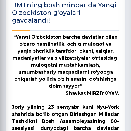
BMTning bosh minbarida Yangi
O‘zbekiston g‘oyalari
gavdalandi!
“
Yangi O‘zbekiston barcha davlatlar bilan
o‘zaro hamjihatlik, ochiq muloqot va
yaqin sheriklik tarafdori ekani, xalqlar,
madaniyatlar va sivilizatsiyalar o‘rtasidagi
muloqotni mustahkamlash,
umumbashariy maqsadlarni ro‘yobga
chiqarish yo‘lida o‘z hissasini qo‘shishga
doim tayyor”
Shavkat MIRZIYOYeV.
Joriy yilning 23 sentyabr kuni Nyu-York
shahrida bo‘lib o‘tgan Birlashgan Millatlar
Tashkiloti Bosh Assambleyasining 80-
sessiyasi dunyodagi barcha davlatlar