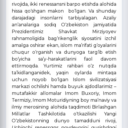
rivojida, ikki renessansni barpo etishda alohida
hissa qo‘shgan makon bo‘lgan. Va shunday
darajadagi insonlarni tarbiyalagan. Azaliy
an’analariga sodiq O‘zbekiston jamiyatida
Prezidentimiz Shavkat Mirziyoyev
rahnamoligida bag‘rikenglik siyosatini izchil
amalga oshirar ekan, islom ma’rifati g‘oyalarini
chuqur o‘rganish va dunyoga targ‘ib etish
bo‘yicha sa’y-harakatlarini faol davom
ettirmoqda. Yurtimiz rahbari o‘z nutqda
ta’kidlanganidek, yaqin oylarda mintaqa
uchun noyob bo‘lgan Islom sivilizatsiyasi
markazi ochilishi hamda buyuk ajdodlarimiz –
mutafakkir allomalar Imom Buxoriy, Imom
Termiziy, Imom Moturidiyning boy ma’naviy va
ilmiy merosining alohida taqdimoti Birlashgan
Millatlar Tashkilotida o‘tkazilishi Yangi
O‘zbekistonning dunyo tamadduni rivoji,
Uchinchi renessans poydevorini qurishdagi