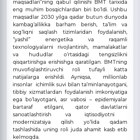
maqsadlari”ning qabul qilinishi BMT tarixida
eng muhim bosqichlardan biri bo‘ldi. Ushbu
maqsadlar 2030 yilga qadar butun dunyoda
kambag‘allikka barham berish, ta’lim va
sog‘liqni saqlash tizimlaridan foydalanish,
“yashil” energetika va raqamli
texnologiyalarni rivojlantirish, mamalakatlar
va hududlar o‘rtasidagi tengsizlikni
qisqartirishga erishishga qaratilgan.
BMTning
muvofiqlashtiruvchi roli tufayli katta
natijalarga erishildi.
Ayniqsa,
millionlab
insonlar ichimlik suvi bilan ta’minlan
ayotgani,
t
ibbiy xizmatlardan foydalanish imkoniyatiga
ega bo‘l
ayotgani, asr vabosi –
epidemiyalar
bartaraf etil
gani,
qator davlatlar
ni
sanoatlashtirish va iqtisodiyotni
modernizatsiya qilish yo‘lida qadam
tashla
shida uning roli juda ahamit kasb etib
kelmoqda.