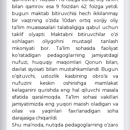
bilan qamrov esa 9 foizdan 42 foizga yetdi.
bugun maktab bitiruvchisi hech ikkilanmay
bir vaqtning o‘zida 10dan ortiq xorijiy oliy
ta’lim muassasalari talabaligiga qabul uchun
taklif olyapti. Maktabni bitiruvchilar o‘zi
xohlagan oliygohni mustaqil tanlash
mkoniyati bor. Ta’lim sohasida faoliyat
ko‘ratadigan pedagoglarning jamiyatdagi
nufuzi, huquqiy maqomlari Qonun bilan,
davlat siyosati bilan mustahkamlandi. Bugun
o‘qituvchi, ustozlik kasbining obro‘si va
nufuzini keskin oshirishga mamlakat
kelaganini qurishda eng hal qiluvchi masala
sifatida qaralmoqda. Ta’lim sohasi vakillari
jamiyatimizda eng yuqori maosh oladigan va
oilasi va yaqinlari faxrlanadigan soha
darajasiga chiqarildi.
Shu ma’noda, nutqda pedagoglarning o‘zaro