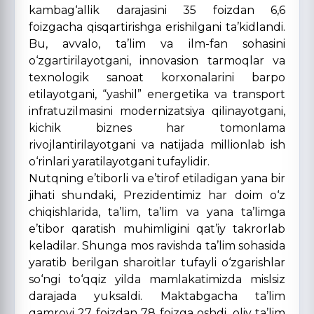
kambag‘allik darajasini 35 foizdan 6,6
foizgacha qisqartirishga erishilgani ta’kidlandi.
Bu, avvalo, ta’lim va ilm-fan sohasini
o‘zgartirilayotgani, innovasion tarmoqlar va
texnologik sanoat korxonalarini barpo
etilayotgani, “yashil” energetika va transport
infratuzilmasini modernizatsiya qilinayotgani,
kichik biznes har tomonlama
rivojlantirilayotgani va natijada millionlab ish
o‘rinlari yaratilayotgani tufaylidir.
Nutqning e’tiborli va e’tirof etiladigan yana bir
jihati shundaki, Prezidentimiz har doim o‘z
chiqishlarida, ta’lim, ta’lim va yana ta’limga
e’tibor qaratish muhimligini qat’iy takrorlab
keladilar. Shunga mos ravishda ta’lim sohasida
yaratib berilgan sharoitlar tufayli o‘zgarishlar
so‘ngi to‘qqiz yilda mamlakatimizda mislsiz
darajada yuksaldi. Maktabgacha ta’lim
qamrovi 27 foizdan 78 foizga oshdi, oliy ta’lim