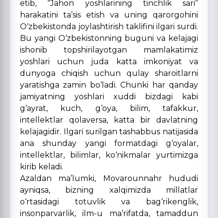
etib, “
Jahon yoshlarining tinchlik sari”
harakatini ta’sis etish va uning qarorgohini
O‘zbekistonda joylashtirish taklifini ilgari surdi.
Bu yangi O‘zbekistonning buguni va kelajagi
ishonib topshirilayotgan mamlakatimiz
yoshlari uchun juda katta imkoniyat va
dunyoga chiqish uchun qulay sharoitlarni
yaratishga zamin bo‘ladi. Chunki har qanday
jamiyatning yoshlari xuddi bizdagi kabi
g‘ayrat, kuch, g‘oya, bilim, tafakkur,
intellektlar qolaversa, katta bir davlatning
kelajagidir. Ilgari surilgan tashabbus natijasida
ana shunday yangi formatdagi g‘oyalar,
intellektlar, bilimlar, ko‘nikmalar yurtimizga
kirib keladi.
Azaldan ma’lumki, Movarounnahr hududi
ayniqsa, bizning xalqimizda millatlar
o‘rtasidagi totuvlik va bag‘rikenglik,
insonparvarlik, ilm-u ma’rifatda, tamaddun