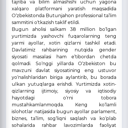
tajriba va bilim almashishi uchun yagona
xalqaro platformani yaratish maqsadida
O‘zbekistonda Butunjahon professional ta’lim
sammitini o‘tkazish taklif etildi.
Bugun aholisi salkam 38 million bo‘lgan
yurtimizda yashovchi fuqarolarning teng
yarmi ayollar, xotin qizlarni tashkil etadi.
Davlatimiz rahbarining nutqida gender
siyosati masalasi ham e’tibordan chetda
qolmadi.
So‘nggi yillarda O‘zbekiston bu
mavzuni davlat siyosatining eng ustuvor
yo‘nalishlaridan biriga aylantirib, bu borada
ulkan yutuqlarga erishdi.
Yurtimizda
xotin-
qizlarning ijtimoiy, siyosiy va iqtisodiy
hayotdagi o‘rni tobora
mustahkamlanmoqda. Keng ko‘lamli
islohotlar natijasida bugun ayollar parlament,
biznes, ta’lim
,
sog‘liqni saqlash
va ko‘plab
sohalarida rahbar lavozimlarda faoliyat