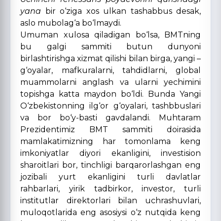
yana
bir o‘ziga xos ulkan tashabbus desak,
aslo mubolag‘a bo‘lmaydi.
Umuman xulosa qiladigan bo‘lsa, BMTning
bu galgi sammiti butun dunyoni
birlashtirishga xizmat qilishi bilan birga, yangi –
g‘oyalar, mafkuralarni, tahdidlarni, global
muammolarni anglash va ularni yechimini
topishga katta maydon bo‘ldi. Bunda Yangi
O‘zbekistonning ilg‘or g‘oyalari, tashbbuslari
va bor bo‘y-basti gavdalandi. Muhtaram
Prezidentimiz BMT sammiti doirasida
mamlakatimizning har tomonlama keng
imkoniyatlar diyori ekanligini, investision
sharoitlari bor, tinchligi barqarorlashgan eng
jozibali yurt ekanligini turli davlatlar
rahbarlari, yirik tadbirkor, investor, turli
institutlar direktorlari bilan uchrashuvlari,
muloqotlarida eng asosiysi o‘z nutqida keng