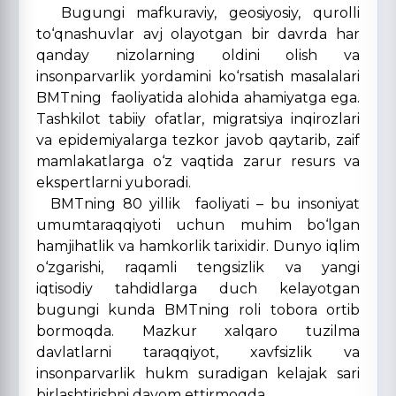
Bugungi mafkuraviy, geosiyosiy, qurolli
to‘qnashuvlar avj olayotgan bir davrda har
qanday nizolarning oldini olish va
insonparvarlik yordamini ko‘rsatish masalalari
BMTning faoliyatida alohida ahamiyatga ega.
Tashkilot tabiiy ofatlar, migratsiya inqirozlari
va epidemiyalarga tezkor javob qaytarib, zaif
mamlakatlarga o‘z vaqtida zarur resurs va
ekspertlarni yuboradi.
BMTning 80 yillik faoliyati – bu insoniyat
umumtaraqqiyoti uchun muhim bo‘lgan
hamjihatlik va hamkorlik tarixidir.
Dunyo iqlim
o‘zgarishi, raqamli tengsizlik va yangi
iqtisodiy tahdidlarga duch kelayotgan
bugungi kunda BMTning roli tobora ortib
bormoqda. Mazkur xalqaro tuzilma
davlatlarni taraqqiyot, xavfsizlik va
insonparvarlik hukm suradigan kelajak sari
birlashtirishni davom ettirmoqda.