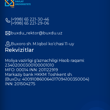
(+998) 65 221-30-46
(+998) 65 221-29-06
buxdu_rektor@buxdu.uz
Buxoro sh. M.Iqbol ko‘chasi 11-uy
Rekvizitlar
Moliya vazirligi g‘aznachiligi Hisob raqami:
23402000300100001010
MFO: 00014 INN: 201122919
Markaziy bank HKKM Toshkent sh.
(BuxDu: 400910860064017094100350004)
INN: 201504275