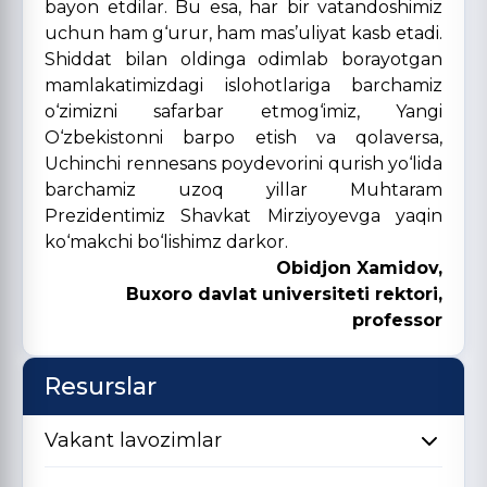
bayon etdilar. Bu esa, har bir vatandoshimiz
uchun ham g‘urur, ham mas’uliyat kasb etadi.
Shiddat bilan oldinga odimlab borayotgan
mamlakatimizdagi islohotlariga barchamiz
o‘zimizni safarbar etmog‘imiz, Yangi
O‘zbekistonni barpo etish va qolaversa,
Uchinchi rennesans poydevorini qurish yo‘lida
barchamiz uzoq yillar Muhtaram
Prezidentimiz Shavkat Mirziyoyevga yaqin
ko‘makchi bo‘lishimz darkor.
Obidjon Xamidov,
Buxoro davlat universiteti rektori,
professor
Resurslar
Vakant lavozimlar