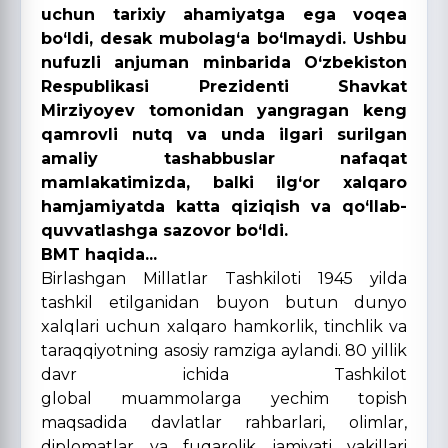
uchun tarixiy ahamiyatga ega voqea
bo‘ldi, desak mubolag‘a bo‘lmaydi. Ushbu
nufuzli anjuman minbarida O‘zbekiston
Respublikasi Prezidenti Shavkat
Mirziyoyev tomonidan yangragan keng
qamrovli nutq va unda ilgari surilgan
amaliy tashabbuslar nafaqat
mamlakatimizda, balki ilg‘or xalqaro
hamjamiyatda katta qiziqish va qo‘llab-
quvvatlashga sazovor bo‘ldi.
BMT haqida...
Birlashgan Millatlar Tashkiloti 1945 yilda
tashkil etilganidan buyon butun dunyo
xalqlari uchun xalqaro hamkorlik, tinchlik va
taraqqiyotning asosiy ramziga aylandi. 80 yillik
davr ichida Tashkilot
global muammolarga yechim topish
maqsadida davlatlar rahbarlari, olimlar,
diplomatlar va fuqarolik jamiyati vakillari