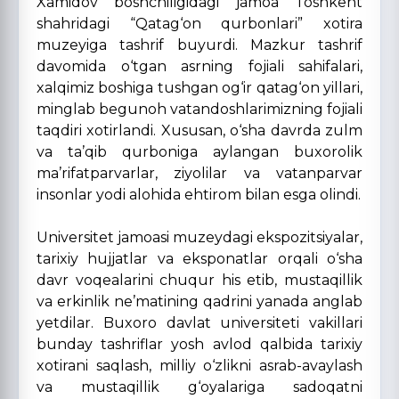
Xamidov boshchiligidagi jamoa Toshkent
shahridagi “Qatag‘on qurbonlari” xotira
muzeyiga tashrif buyurdi. Mazkur tashrif
davomida o‘tgan asrning fojiali sahifalari,
xalqimiz boshiga tushgan og‘ir qatag‘on yillari,
minglab begunoh vatandoshlarimizning fojiali
taqdiri xotirlandi. Xususan, o‘sha davrda zulm
va ta’qib qurboniga aylangan buxorolik
ma’rifatparvarlar, ziyolilar va vatanparvar
insonlar yodi alohida ehtirom bilan esga olindi.
Universitet jamoasi muzeydagi ekspozitsiyalar,
tarixiy hujjatlar va eksponatlar orqali o‘sha
davr voqealarini chuqur his etib, mustaqillik
va erkinlik ne’matining qadrini yanada anglab
yetdilar. Buxoro davlat universiteti vakillari
bunday tashriflar yosh avlod qalbida tarixiy
xotirani saqlash, milliy o‘zlikni asrab-avaylash
va mustaqillik g‘oyalariga sadoqatni