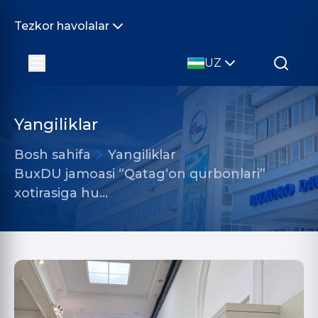
Tezkor havolalar
UZ
Yangiliklar
Bosh sahifa
Yangiliklar
BuxDU jamoasi “Qatag‘on qurbonlari”
xotirasiga hu…