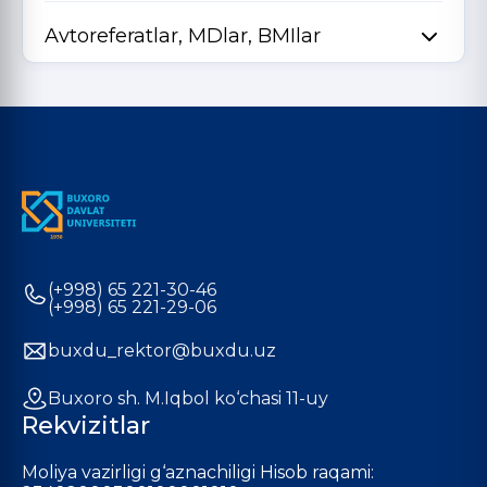
Avtoreferatlar, MDlar, BMIlar
(+998) 65 221-30-46
(+998) 65 221-29-06
buxdu_rektor@buxdu.uz
Buxoro sh. M.Iqbol ko‘chasi 11-uy
Rekvizitlar
Moliya vazirligi g‘aznachiligi Hisob raqami: