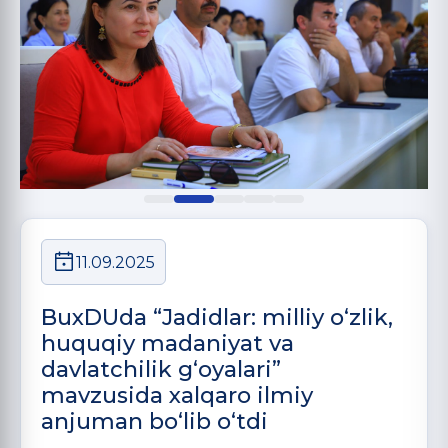
11.09.2025
BuxDUda “Jadidlar: milliy o‘zlik,
huquqiy madaniyat va
davlatchilik g‘oyalari”
mavzusida xalqaro ilmiy
anjuman bo‘lib o‘tdi