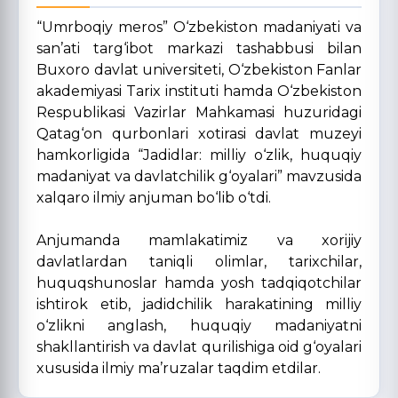
“Umrboqiy meros” O‘zbekiston madaniyati va
san’ati targ‘ibot markazi tashabbusi bilan
Buxoro davlat universiteti, O‘zbekiston Fanlar
akademiyasi Tarix instituti hamda O‘zbekiston
Respublikasi Vazirlar Mahkamasi huzuridagi
Qatag‘on qurbonlari xotirasi davlat muzeyi
hamkorligida “Jadidlar: milliy o‘zlik, huquqiy
madaniyat va davlatchilik g‘oyalari” mavzusida
xalqaro ilmiy anjuman bo‘lib o‘tdi.
Anjumanda mamlakatimiz va xorijiy
davlatlardan taniqli olimlar, tarixchilar,
huquqshunoslar hamda yosh tadqiqotchilar
ishtirok etib, jadidchilik harakatining milliy
o‘zlikni anglash, huquqiy madaniyatni
shakllantirish va davlat qurilishiga oid g‘oyalari
xususida ilmiy ma’ruzalar taqdim etdilar.