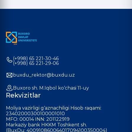
(+998) 65 221-30-46
(+998) 65 221-29-06
buxdu_rektor@buxdu.uz
Buxoro sh. M.Iqbol ko‘chasi 11-uy
Rekvizitlar
Moliya vazirligi g‘aznachiligi Hisob raqami:
23402000300100001010
MFO: 00014 INN: 201122919
Markaziy bank HKKM Toshkent sh.
(BuxDu: 400910860064017094100350004)