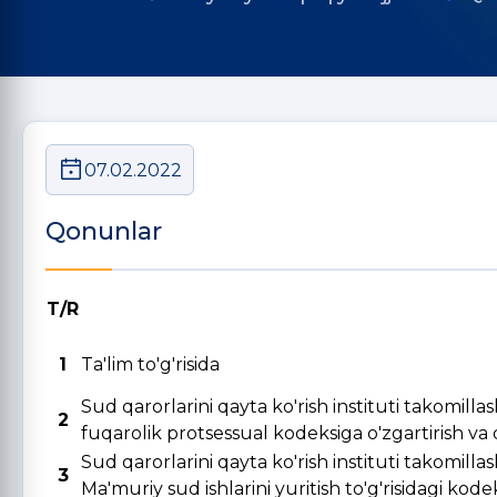
07.02.2022
Qonunlar
T/R
1
Ta'lim to'g'risida
Sud qarorlarini qayta ko'rish instituti takomill
2
fuqarolik protsessual kodeksiga o'zgartirish va qo
Sud qarorlarini qayta ko'rish instituti takomill
3
Ma'muriy sud ishlarini yuritish to'g'risidagi kode