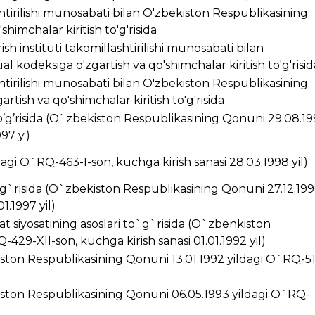
ashtirilishi munosabati bilan O'zbekiston Respublikasining
himchalar kiritish to'g'risida
ish instituti takomillashtirilishi munosabati bilan
 kodeksiga o'zgartish va qo'shimchalar kiritish to'g'risid
ashtirilishi munosabati bilan O'zbekiston Respublikasining
rtish va qo'shimchalar kiritish to'g'risida
’g’risida (O`zbekiston Respublikasining Qonuni 29.08.1
97 y.)
ldagi O`RQ-463-I-son, kuchga kirish sanasi 28.03.1998 yil)
g`risida (O`zbekiston Respublikasining Qonuni 27.12.199
1.1997 yil)
t siyosatining asoslari to`g`risida (O`zbenkiston
429-XII-son, kuchga kirish sanasi 01.01.1992 yil)
kiston Respublikasining Qonuni 13.01.1992 yildagi O`RQ-5
ston Respublikasining Qonuni 06.05.1993 yildagi O`RQ-