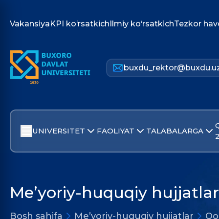
Vakansiya
KPI ko‘rsatkich
Ilmiy ko‘rsatkich
Tezkor hav
buxdu_rektor@buxdu.u
UNIVERSITET
FAOLIYAT
TALABALARGA
Me’yoriy-huquqiy hujjatlar
Bosh sahifa
Me’yoriy-huquqiy hujjatlar
Qo