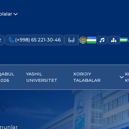
olalar
z
(+998) 65 221-30-46
QABUL
YASHIL
XORIJIY
K
2026
UNIVERSITET
TALABALAR
K
nunlar