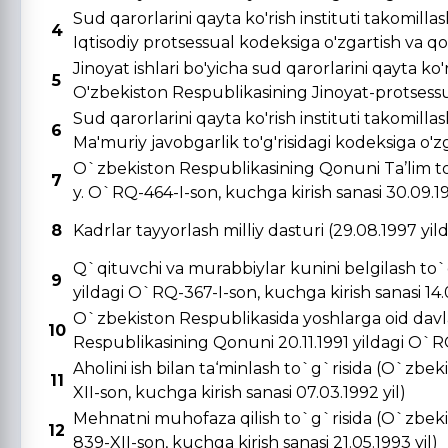
Sud qarorlarini qayta ko'rish instituti takomill
4
Iqtisodiy protsessual kodeksiga o'zgartish va qo's
Jinoyat ishlari bo'yicha sud qarorlarini qayta ko'r
5
O'zbekiston Respublikasining Jinoyat-protsessual
Sud qarorlarini qayta ko'rish instituti takomill
6
Ma'muriy javobgarlik to'g'risidagi kodeksiga o'zga
O`zbekiston Respublikasining Qonuni Ta’lim to
7
y. O`RQ-464-I-son, kuchga kirish sanasi 30.09.19
8
Kadrlar tayyorlash milliy dasturi (29.08.1997 yi
Q`qituvchi va murabbiylar kunini belgilash to`
9
yildagi O`RQ-367-I-son, kuchga kirish sanasi 14.0
O`zbekiston Respublikasida yoshlarga oid davla
10
Respublikasining Qonuni 20.11.1991 yildagi O`RQ-
Aholini ish bilan ta‘minlash to`g`risida (O`zbe
11
XII-son, kuchga kirish sanasi 07.03.1992 yil)
Mehnatni muhofaza qilish to`g`risida (O`zbeki
12
839-XII-son, kuchga kirish sanasi 21.05.1993 yil)