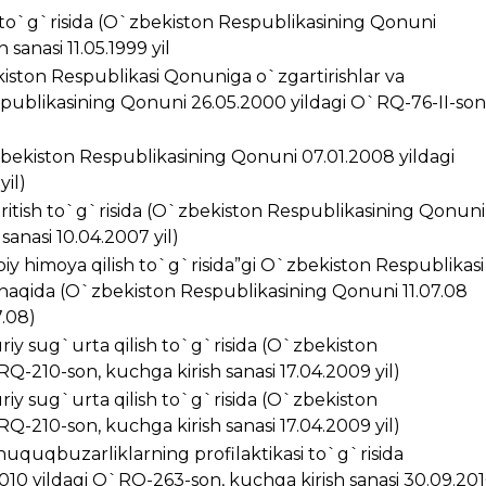
i to`g`risida (O`zbekiston Respublikasining Qonuni
sanasi 11.05.1999 yil
kiston Respublikasi Qonuniga o`zgartirishlar va
spublikasining Qonuni 26.05.2000 yildagi O`RQ-76-II-son
zbekiston Respublikasining Qonuni 07.01.2008 yildagi
yil)
kiritish to`g`risida (O`zbekiston Respublikasining Qonuni
anasi 10.04.2007 yil)
iy himoya qilish to`g`risida”gi O`zbekiston Respublikasi
 haqida (O`zbekiston Respublikasining Qonuni 11.07.08
7.08)
riy sug`urta qilish to`g`risida (O`zbekiston
Q-210-son, kuchga kirish sanasi 17.04.2009 yil)
riy sug`urta qilish to`g`risida (O`zbekiston
Q-210-son, kuchga kirish sanasi 17.04.2009 yil)
huquqbuzarliklarning profilaktikasi to`g`risida
10 yildagi O`RQ-263-son, kuchga kirish sanasi 30.09.20