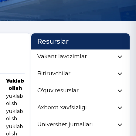
Resurslar
Vakant lavozimlar
Bitiruvchilar
Yuklab
olish
O'quv resurslar
yuklab
olish
Axborot xavfsizligi
yuklab
olish
Universitet jurnallari
yuklab
olish