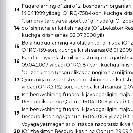
Fuqarolarning o`zini o`zi boshqarish organlar
13
14.04.1999 yildagi O`RQ-758-I-son, kuchga kirish 
“Jismoniy tarbiya va sport to`g`risida”gi O`zbe
14
qo`shimchalar kiritish haqida (O`zbekiston Re
kuchga kirish sanasi 02.07.2000 yil)
Bola huquqlarining kafolatlari to`g`risida (O`
15
O`RQ-139-son, kuchga kirish sanasi 08.01.2008 
Kadrlar tayyorlash milliy dasturiga o`zgartish 
16
09.04.2007 yildagi O`RQ-87-son, kuchga kirish s
“O`zbekiston Respublikasida nogironlarni ijtimo
17
Qonuniga o`zgartish va qo`shimchalar kiritish
yildagi O`RQ-162-son, kuchga kirish sanasi 12.0
Ish beruvchining fuqarolik javobgarligini majbu
18
Respublikasining Qonuni 16.04.2009 yildagi O`R
Ish beruvchining fuqarolik javobgarligini majbu
19
Respublikasining Qonuni 16.04.2009 yildagi O`R
Voyaga yetmaganlar o`rtasida nazoratsizlik va 
20
(O`zbekiston Respublikasining Qonuni 29.09.20