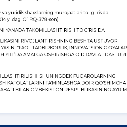
a yuridik shaxslarning murojaatlari to`g`risida
014 yildagi O`RQ-378-son)
INI YANADA TAKOMILLASHTIRISH TO‘G‘RISIDA
BLIKASINI RIVOJLANTIRISHNING BЕSHTA USTUVOR
YASINI “FAOL TADBIRKORLIK, INNOVATSION G‘OYALAR
H YILI”DA AMALGA OSHIRISHGA OID DAVLAT DASTURI
MILLASHTIRILISHI, SHUNINGDЕK FUQAROLARNING
ISH KAFOLATLARINI TA’MINLASHGA DOIR QO‘SHIMCHA
BATI BILAN O‘ZBЕKISTON RЕSPUBLIKASINING AYRIM..