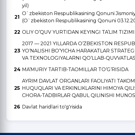
yil)
O`zbekiston Respublikasining Qonuni Jismoniy v
21
(O`zbekiston Respublikasining Qonuni 03.12.2
22
OLIY O‘QUV YURTIDAN KЕYINGI TA’LIM TIZIM
2017 — 2021 YILLARDA O‘ZBЕKISTON RЕSPU
23
YO‘NALISHI BO‘YICHA HARAKATLAR STRATЕGI
VA TЕXNOLOGIYALARNI QO‘LLAB-QUVVATLAS
24
MA’MURIY TARTIB-TAOMILLAR TO‘G‘RISIDA
AYRIM DAVLAT ORGANLARI FAOLIYATI TAKO
25
HUQUQLARI VA ERKINLIKLARINI HIMOYA QIL
CHORA-TADBIRLAR QABUL QILINISHI MUNOSA
26
Davlat haridlari to'g'risida