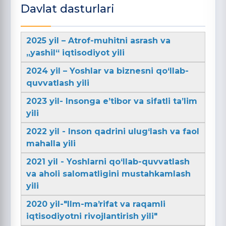
Davlat dasturlari
2025 yil – Atrof-muhitni asrash va
„yashil“ iqtisodiyot yili
2024 yil – Yoshlar va biznesni qo‘llab-
quvvatlash yili
2023 yil- Insonga e’tibor va sifatli ta’lim
yili
2022 yil - Inson qadrini ulug‘lash va faol
mahalla yili
2021 yil - Yoshlarni qo‘llab-quvvatlash
va aholi salomatligini mustahkamlash
yili
2020 yil-"Ilm-maʼrifat va raqamli
iqtisodiyotni rivojlantirish yili"