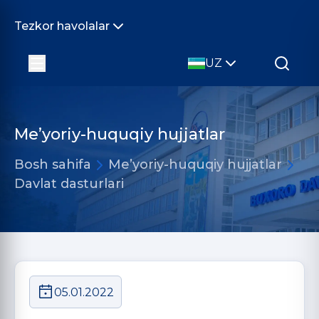
Tezkor havolalar
UZ
Me’yoriy-huquqiy hujjatlar
Bosh sahifa
Me’yoriy-huquqiy hujjatlar
Davlat dasturlari
05.01.2022