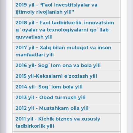
2019 yil - “Faol investitsiyalar va
ijtimoiy rivojlanish yili”
2018 yil - Faol tadbirkorlik, innovatsion
g`oyalar va texnologiyalarni qo`llab-
quvvatlash yili
2017 yil – Xalq bilan muloqot va inson
manfaatlari yili
2016 yil- Sog`lom ona va bola yili
2015 yil-Keksalarni e’zozlash yili
2014 yil- Sog`lom bola yili
2013 yil - Obod turmush yili
2012 yil - Mustahkam oila yili
2011 yil - Kichik biznes va xususiy
tadbirkorlik yili