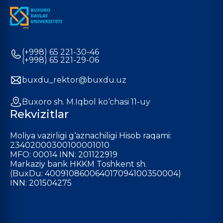
(+998) 65 221-30-46
(+998) 65 221-29-06
buxdu_rektor@buxdu.uz
Buxoro sh. M.Iqbol ko‘chasi 11-uy
Rekvizitlar
Moliya vazirligi g‘aznachiligi Hisob raqami:
23402000300100001010
MFO: 00014 INN: 201122919
Markaziy bank HKKM Toshkent sh.
(BuxDu: 400910860064017094100350004)
INN: 201504275