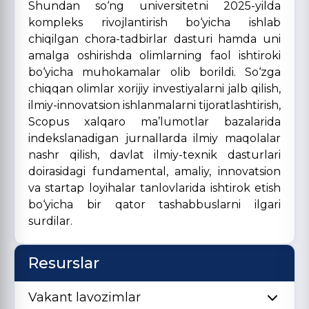
Shundan so‘ng universitetni 2025-yilda
kompleks rivojlantirish bo‘yicha ishlab
chiqilgan chora-tadbirlar dasturi hamda uni
amalga oshirishda olimlarning faol ishtiroki
bo‘yicha muhokamalar olib borildi. So‘zga
chiqqan olimlar xorijiy investiyalarni jalb qilish,
ilmiy-innovatsion ishlanmalarni tijoratlashtirish,
Scopus xalqaro ma’lumotlar bazalarida
indekslanadigan jurnallarda ilmiy maqolalar
nashr qilish, davlat ilmiy-texnik dasturlari
doirasidagi fundamental, amaliy, innovatsion
va startap loyihalar tanlovlarida ishtirok etish
bo‘yicha bir qator tashabbuslarni ilgari
surdilar.
Resurslar
Vakant lavozimlar