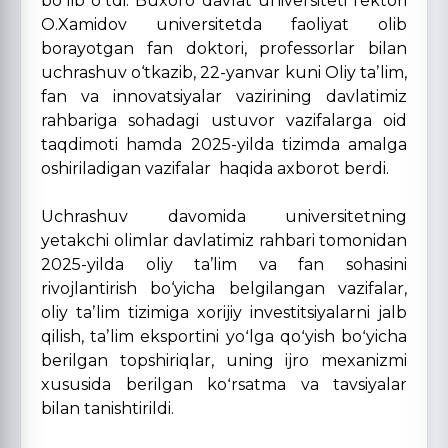
boʻlib oʻtdi. Buxoro davlat universiteti rektori
O.Xamidov universitetda faoliyat olib
borayotgan fan doktori, professorlar bilan
uchrashuv o‘tkazib, 22-yanvar kuni Oliy taʼlim,
fan va innovatsiyalar vazirining davlatimiz
rahbariga sohadagi ustuvor vazifalarga oid
taqdimoti hamda 2025-yilda tizimda amalga
oshiriladigan vazifalar haqida axborot berdi.
Uchrashuv davomida universitetning
yetakchi olimlar davlatimiz rahbari tomonidan
2025-yilda oliy ta’lim va fan sohasini
rivojlantirish bo‘yicha belgilangan vazifalar,
oliy taʼlim tizimiga xorijiy investitsiyalarni jalb
qilish, taʼlim eksportini yoʻlga qoʻyish boʻyicha
berilgan topshiriqlar, uning ijro mexanizmi
xususida berilgan koʻrsatma va tavsiyalar
bilan tanishtirildi.