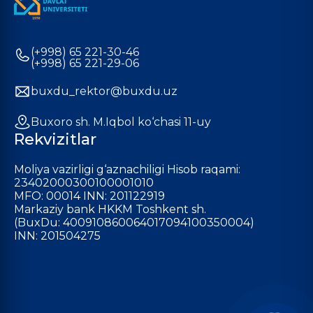
(+998) 65 221-30-46
(+998) 65 221-29-06
buxdu_rektor@buxdu.uz
Buxoro sh. M.Iqbol ko‘chasi 11-uy
Rekvizitlar
Moliya vazirligi g‘aznachiligi Hisob raqami:
23402000300100001010
MFO: 00014 INN: 201122919
Markaziy bank HKKM Toshkent sh.
(BuxDu: 400910860064017094100350004)
INN: 201504275