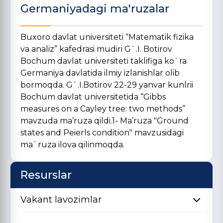
Germaniyadagi ma'ruzalar
Buxoro davlat universiteti “Matematik fizika
va analiz” kafedrasi mudiri G`.I. Botirov
Bochum davlat universiteti taklifiga ko`ra
Germaniya davlatida ilmiy izlanishlar olib
bormoqda. G`.I.Botirov 22-29 yanvar kunlrii
Bochum davlat universitetida “Gibbs
measures on a Cayley tree: two methods”
mavzuda ma’ruza qildi.1- Ma’ruza "Ground
states and Peierls condition" mavzusidagi
ma`ruza ilova qilinmoqda.
Resurslar
Vakant lavozimlar