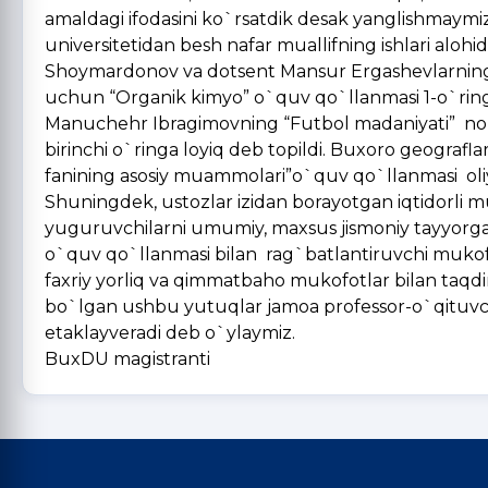
amaldagi ifodasini ko`rsatdik desak yanglishmaym
universitetidan besh nafar muallifning ishlari alohi
Shoymardonov va dotsent Mansur Ergashevlarning ak
uchun “Organik kimyo” o`quv qo`llanmasi 1-o`ring
Manuchehr Ibragimovning “Futbol madaniyati” noml
birinchi o`ringa loyiq deb topildi. Buxoro geografla
fanining asosiy muammolari”o`quv qo`llanmasi oliy 
Shuningdek, ustozlar izidan borayotgan iqtidorli m
yuguruvchilarni umumiy, maxsus jismoniy tayyorgarli
o`quv qo`llanmasi bilan rag`batlantiruvchi mukofot
faxriy yorliq va qimmatbaho mukofotlar bilan taqdi
bo`lgan ushbu yutuqlar jamoa professor-o`qituvchil
etaklayveradi deb 
BuxDU magistranti