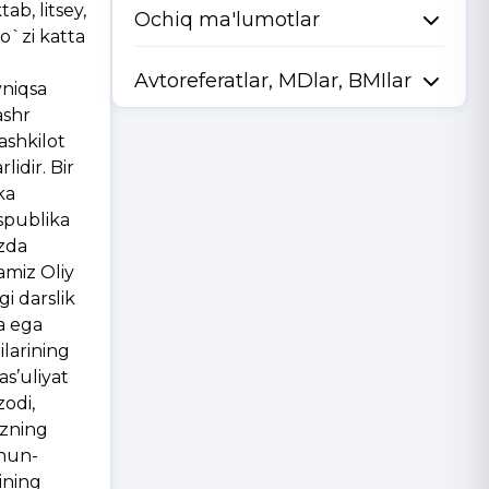
ab, litsey,
Ochiq ma'lumotlar
 o`zi katta
Avtoreferatlar, MDlar, BMIlar
yniqsa
ashr
ashkilot
lidir. Bir
ka
espublika
izda
amiz Oliy
i darslik
a ega
larining
as’uliyat
zodi,
izning
chun-
ining