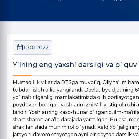
10.01.2022
Yilning eng yaxshi darsligi va o`quv
Mustaqillik yillarida DTSga muvofiq, Oliy ta’lim 
tubdan isloh qilib yangilandi. Davlat byudjetining 60
yo`naltirilganligi mamlakatimizda olib borilayotga
poydevori bo`lgan yoshlarimizni Milliy istiqlol ruhi
biridir. Yoshlarning kasb-hunar o`rganib, ilm-ma’ri
shart sharoitlar a’lo darajada yaratilgan. Bu esa, mam
shakllanishida muhim rol o`ynadi. Xalq xo`jaliginin
jarayoni davom etayotgan ayni bir paytda darslik 