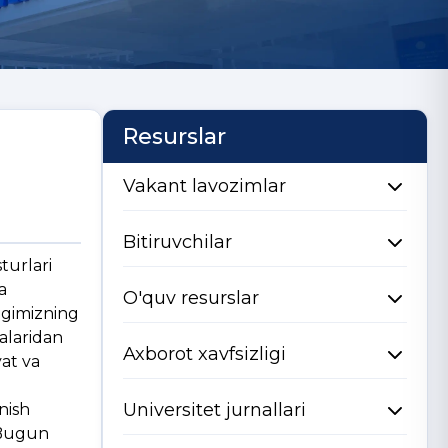
Resurslar
Vakant lavozimlar
Bitiruvchilar
turlari
a
O'quv resurslar
agimizning
falaridan
Axborot xavfsizligi
yat va
Universitet jurnallari
nish
. Bugun