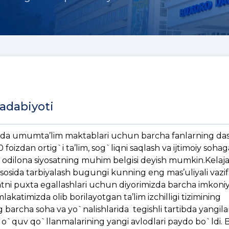
 adabiyoti
hamda umumta’lim maktablari uchun barcha fanlarning das
 foizdan ortig`i ta’lim, sog`liqni saqlash va ijtimoiy sohag
n odilona siyosatning muhim belgisi deyish mumkin.Kelaj
 asosida tarbiyalash bugungi kunning eng mas’uliyali vazi
fatni puxta egallashlari uchun diyorimizda barcha imkoni
lakatimizda olib borilayotgan ta’lim izchilligi tizimining
g barcha soha va yo`nalishlarida tegishli tartibda yangila
va o`quv qo`llanmalarining yangi avlodlari paydo bo`ldi