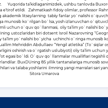
iz. Yuqorida ta’kidlaganimizdek, ushbu tanlovda Buxor
da e’tirof etildi. Zahmatkash fidoiy olimlar, professor Ra
ademik litseylarning tabiiy fanlar yo`nalishi o`quvchi
a munosib ko`rilgan bo`lsa, yosh izlanuvchan o`qituvc
i uchun o`quv qo`llanmasi, oliy ta’lim yo`nalishi bo`y
rining ustozlaridan biri dotsent Isroil Nazarovning “Geogr
ta’lim yo`nalishi bo`yicha uchinchi o`ringa munosib ko`
uallim Mehriddin Abdullaev “Yengil atletika” (To`siqlar o
gini oshirish va o`rgatish uslubiyoti) oliy ta’lim uchun 
 egasi bo`ldi. O`quv qo`llanmalar mualliflari tegishli 
rlandilar. BuxDUning 85 yillik tantanalariga munosib so
ari va talaba yoshlarini ilmning yangi marralari sari ya
o`ylaymiz. Sitora Uma