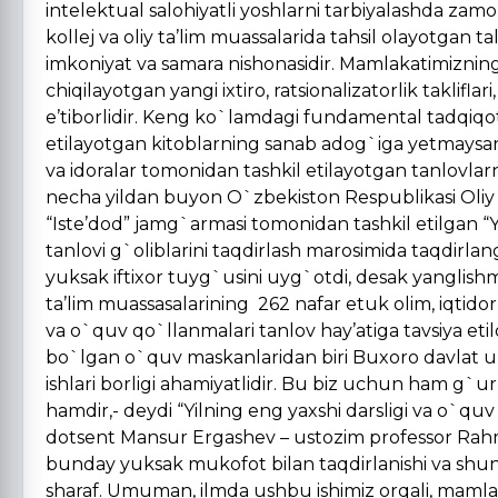
intelektual salohiyatli yoshlarni tarbiyalashda zamo
kollej va oliy ta’lim muassalarida tahsil olayotgan t
imkoniyat va samara nishonasidir. Mamlakatimizning
chiqilayotgan yangi ixtiro, ratsionalizatorlik taklifla
e’tiborlidir. Keng ko`lamdagi fundamental tadqiqo
etilayotgan kitoblarning sanab adog`iga yetmaysan. 
va idoralar tomonidan tashkil etilayotgan tanlovlarnin
necha yildan buyon O`zbekiston Respublikasi Oliy v
“Iste’dod” jamg`armasi tomonidan tashkil etilgan “Y
tanlovi g`oliblarini taqdirlash marosimida taqdirl
yuksak iftixor tuyg`usini uyg`otdi, desak yanglishm
ta’lim muassasalarining 262 nafar etuk olim, iqtidor
va o`quv qo`llanmalari tanlov hay’atiga tavsiya et
bo`lgan o`quv maskanlaridan biri Buxoro davlat uni
ishlari borligi ahamiyatlidir. Bu biz uchun ham g`u
hamdir,- deydi “Yilning eng yaxshi darsligi va o`quv 
dotsent Mansur Ergashev – ustozim professor Rah
bunday yuksak mukofot bilan taqdirlanishi va shund
sharaf. Umuman, ilmda ushbu ishimiz orqali, mamlaka