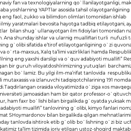
naviy fan va texnologiyalarning qo`llanilayotganligi, makt
alaba yoshlarning YAPTlar asosida tahsil olayotganligining
 eng faol, zukko va bilimdon olimlari tomonidan ishlab
ri, ilmiy yaratmalari bevosita hayotga tadbiq etilayotgani, a
tlar bilan shug`ullanayotgan ilm fidoiylari tomonidan n
Ana shunday ishlar va ularnig mualliflari turli nufuzli t
g g`olibi sifatida e’tirof etilayotganligining o`zi quvonar
a o`rta-maxsus, Xalq ta’limi vazirliklari hamda Respubli
ilning eng yaxshi darsligi va o`quv adabiyoti muallifi” R
angan bir guruh viloyatdoshlrimizning yutuqlari barcham
agan bo`lamiz. Bu yilgi ilm-ma’rifat tanlovida respublik
li mutaxassis va izlanuvchi tadqiqotchilarining 191 nomdag
ildi.Taqdirlangan orasida viloyatimizda o`ziga xos mavqeg
versiteti jamoasidan ham bir qator professor-o`qituvchi
rur, ham faxr bo`lishi bilan birgalikda g`oyatda yuksak m
adabiyoti muallifi” tanlovining g`olibi, kimyo fanlari nom
mat SHoymardonov bilan birgalikda qilgan mehnatlarim
ay tanlovda ishtirok etib g`olib bo`lishning o`zi biz u
timiz ta’lim tizimida joriy etilgan ustoz-shogird maktab