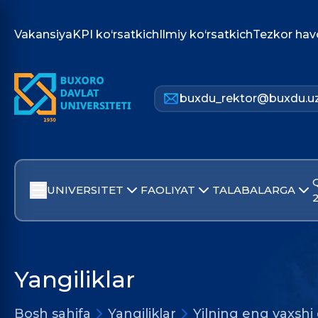
Vakansiya
KPI ko‘rsatkich
Ilmiy ko‘rsatkich
Tezkor hav
buxdu_rektor@buxdu.u
UNIVERSITET
FAOLIYAT
TALABALARGA
Yangiliklar
Bosh sahifa
Yangiliklar
Yilning eng yaxshi 