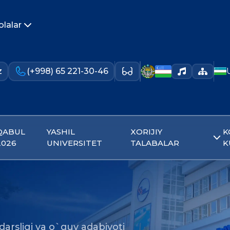
olalar
z
(+998) 65 221-30-46
QABUL
YASHIL
XORIJIY
K
2026
UNIVERSITET
TALABALAR
K
darsligi va o`quv adabiyoti