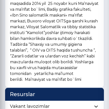
maqsadida 2014 yil 25 noyabr kuni Ma’naviyat
va ma’rifat bo`limi, Badiiy grafika fakulteti,
«Ibn Sino salomatlik maskani» ma’rifat
markazi, Buxoro viloyat OITSga qarshi kurash
markaz, Viloyat Salomatlik va tibbiy statistika
instituti “Kamolot”yoshlar ijtimoiy harakati
bilan hamkorlikda davra suhbati o`tkazildi.
Tadbirda “Shaxsiy va umumiy gigiena
talablari”, “ OIV va OITS haqida tushuncha “,
“Zararli odatlar va ulardan voz kechish” kabi
mavzularda muloqot olib borildi. Yoshlarga
bu xavfli virus haqida mutaxassislar
tomonidan yetarlicha ma’lumot
berildi. Ma’naviyat va ma’rifat bo`limi
Resurslar
Vakant lavozimlar