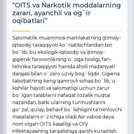
“OITS va Narkotik moddalarning
zarari, ayanchli va og`ir
oqibatlari”
Salomatlik muammosi mamlakatning ijtimoiy-
iqtisodiy taraqqiyoti ko`rsatkichlaridan biri
bo`lib, bu ekologik-iqtisodiy va ijtimoiy-
gigienik farovonlikning o`ziga hosligi, fan-
tehnika taraqqiyoti hamda aholi madaniyati
darajasi bilan o`zaro uzviy bog`liqdir. Gigiena
tabobatning keng qamrovli sohasi bo`lib, u
kishilar hayoti va salomatligi uchun zarur
bo`lgan talablarni nafaqat tozalik nuqtai
nazaridan, balki ularning turmushlarini
go`zal, qulay, behavf bo`lishligini ta’minlovchi
masalalarni o`z ichiga oladi.Asr vabosi deya
nom olgan OITS kasalligi va OIV
infektsiyasining tarqalishiga qarshi kurashish