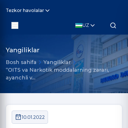
Tezkor havolalar
UZ
Yangiliklar
Bosh sahifa
Yangiliklar
“OITS va Narkotik moddalarning zarari,
ayanchli v…
10.01.2022