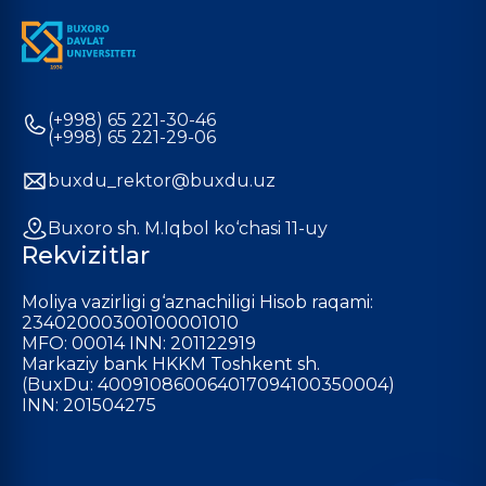
(+998) 65 221-30-46
(+998) 65 221-29-06
buxdu_rektor@buxdu.uz
Buxoro sh. M.Iqbol ko‘chasi 11-uy
Rekvizitlar
Moliya vazirligi g‘aznachiligi Hisob raqami:
23402000300100001010
MFO: 00014 INN: 201122919
Markaziy bank HKKM Toshkent sh.
(BuxDu: 400910860064017094100350004)
INN: 201504275