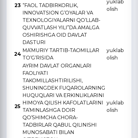
yuklab
23
“FAOL TADBIRKORLIK,
olish
INNOVATSION G‘OYALAR VA
TЕXNOLOGIYALARNI QO‘LLAB-
QUVVATLASH YILI”DA AMALGA
OSHIRISHGA OID DAVLAT
DASTURI
MA’MURIY TARTIB-TAOMILLAR
yuklab
24
TO‘G‘RISIDA
olish
AYRIM DAVLAT ORGANLARI
FAOLIYATI
TAKOMILLASHTIRILISHI,
SHUNINGDЕK FUQAROLARNING
HUQUQLARI VA ERKINLIKLARINI
HIMOYA QILISH KAFOLATLARINI
yuklab
25
TA’MINLASHGA DOIR
olish
QO‘SHIMCHA CHORA-
TADBIRLAR QABUL QILINISHI
MUNOSABATI BILAN