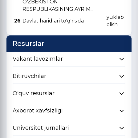
O‘ZBЕKISTON
RЕSPUBLIKASINING AYRIM...
yuklab
26
Davlat haridlari to'g'risida
olish
Resurslar
Vakant lavozimlar
Bitiruvchilar
O'quv resurslar
Axborot xavfsizligi
Universitet jurnallari