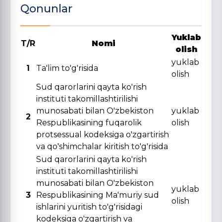
Qonunlar
Yuklab
T/R
Nomi
olish
yuklab
1
Ta'lim to'g'risida
olish
Sud qarorlarini qayta ko'rish
instituti takomillashtirilishi
munosabati bilan O'zbekiston
yuklab
2
Respublikasining fuqarolik
olish
protsessual kodeksiga o'zgartirish
va qo'shimchalar kiritish to'g'risida
Sud qarorlarini qayta ko'rish
instituti takomillashtirilishi
munosabati bilan O'zbekiston
yuklab
3
Respublikasining Ma'muriy sud
olish
ishlarini yuritish to'g'risidagi
kodeksiga o'zgartirish va