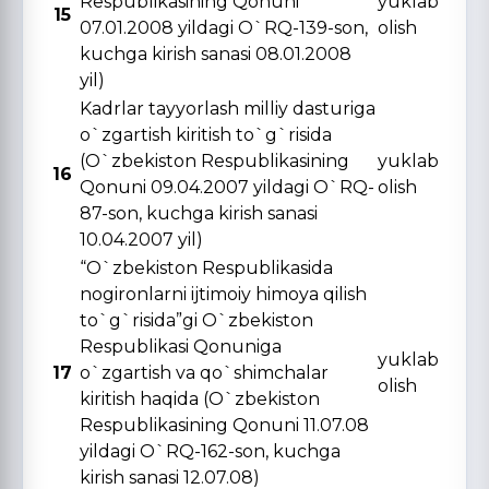
Respublikasining Qonuni
yuklab
15
07.01.2008 yildagi O`RQ-139-son,
olish
kuchga kirish sanasi 08.01.2008
yil)
Kadrlar tayyorlash milliy dasturiga
o`zgartish kiritish to`g`risida
(O`zbekiston Respublikasining
yuklab
16
Qonuni 09.04.2007 yildagi O`RQ-
olish
87-son, kuchga kirish sanasi
10.04.2007 yil)
“O`zbekiston Respublikasida
nogironlarni ijtimoiy himoya qilish
to`g`risida”gi O`zbekiston
Respublikasi Qonuniga
yuklab
17
o`zgartish va qo`shimchalar
olish
kiritish haqida (O`zbekiston
Respublikasining Qonuni 11.07.08
yildagi O`RQ-162-son, kuchga
kirish sanasi 12.07.08)