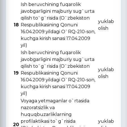
Ish beruvchining fuqarolik
javobgarligini majburiy sug`urta
qilish to`g`risida (O`zbekiston
yuklab
18
Respublikasining Qonuni
olish
16.04.2009 yildagi O`RQ-210-son,
kuchga kirish sanasi 17.04.2009
yil)
Ish beruvchining fuqarolik
javobgarligini majburiy sug`urta
qilish to`g`risida (O`zbekiston
yuklab
19
Respublikasining Qonuni
olish
16.04.2009 yildagi O`RQ-210-son,
kuchga kirish sanasi 17.04.2009
yil)
Voyaga yetmaganlar o`rtasida
nazoratsizlik va
huquqbuzarliklarning
profilaktikasi to`g`risida
yuklab
20