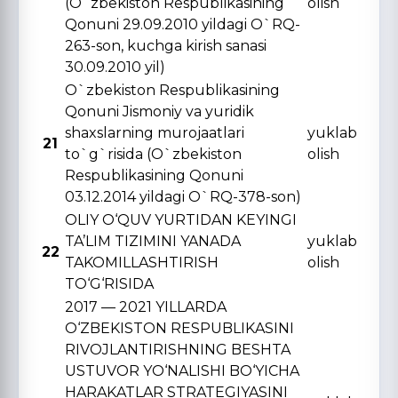
(O`zbekiston Respublikasining
olish
Qonuni 29.09.2010 yildagi O`RQ-
263-son, kuchga kirish sanasi
30.09.2010 yil)
O`zbekiston Respublikasining
Qonuni Jismoniy va yuridik
shaxslarning murojaatlari
yuklab
21
to`g`risida (O`zbekiston
olish
Respublikasining Qonuni
03.12.2014 yildagi O`RQ-378-son)
OLIY O‘QUV YURTIDAN KЕYINGI
TA’LIM TIZIMINI YANADA
yuklab
22
TAKOMILLASHTIRISH
olish
TO‘G‘RISIDA
2017 — 2021 YILLARDA
O‘ZBЕKISTON RЕSPUBLIKASINI
RIVOJLANTIRISHNING BЕSHTA
USTUVOR YO‘NALISHI BO‘YICHA
HARAKATLAR STRATЕGIYASINI