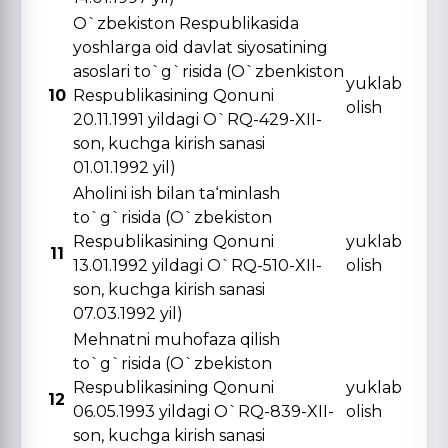
O`zbekiston Respublikasida
yoshlarga oid davlat siyosatining
asoslari to`g`risida (O`zbenkiston
yuklab
10
Respublikasining Qonuni
olish
20.11.1991 yildagi O`RQ-429-XII-
son, kuchga kirish sanasi
01.01.1992 yil)
Aholini ish bilan ta‘minlash
to`g`risida (O`zbekiston
Respublikasining Qonuni
yuklab
11
13.01.1992 yildagi O`RQ-510-XII-
olish
son, kuchga kirish sanasi
07.03.1992 yil)
Mehnatni muhofaza qilish
to`g`risida (O`zbekiston
Respublikasining Qonuni
yuklab
12
06.05.1993 yildagi O`RQ-839-XII-
olish
son, kuchga kirish sanasi