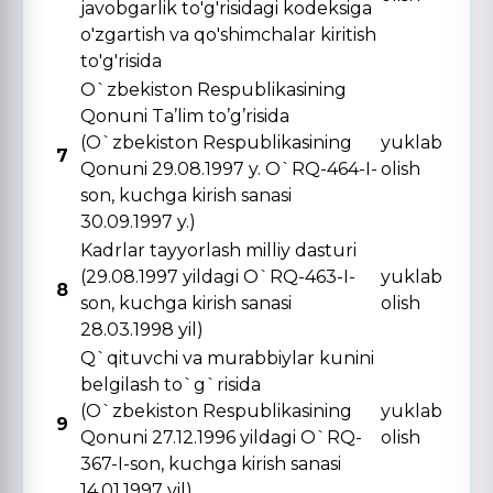
javobgarlik to'g'risidagi kodeksiga
o'zgartish va qo'shimchalar kiritish
to'g'risida
O`zbekiston Respublikasining
Qonuni Ta’lim to’g’risida
(O`zbekiston Respublikasining
yuklab
7
Qonuni 29.08.1997 y. O`RQ-464-I-
olish
son, kuchga kirish sanasi
30.09.1997 y.)
Kadrlar tayyorlash milliy dasturi
(29.08.1997 yildagi O`RQ-463-I-
yuklab
8
son, kuchga kirish sanasi
olish
28.03.1998 yil)
Q`qituvchi va murabbiylar kunini
belgilash to`g`risida
(O`zbekiston Respublikasining
yuklab
9
Qonuni 27.12.1996 yildagi O`RQ-
olish
367-I-son, kuchga kirish sanasi
14.01.1997 yil)