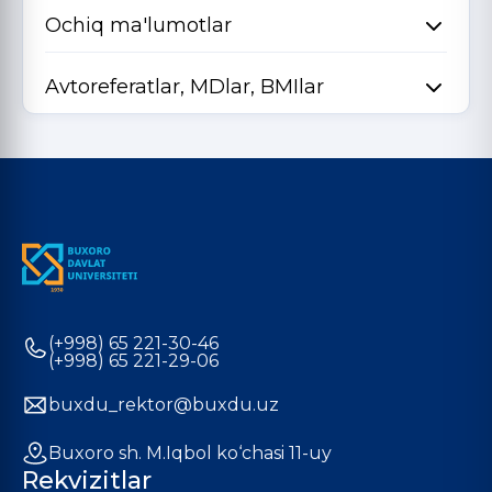
Ochiq ma'lumotlar
Avtoreferatlar, MDlar, BMIlar
(+998) 65 221-30-46
(+998) 65 221-29-06
buxdu_rektor@buxdu.uz
Buxoro sh. M.Iqbol ko‘chasi 11-uy
Rekvizitlar