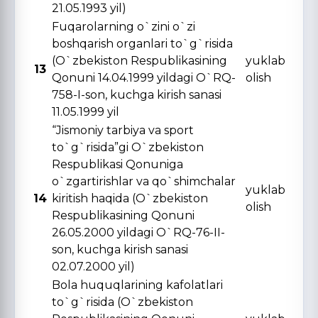
21.05.1993 yil)
Fuqarolarning o`zini o`zi
boshqarish organlari to`g`risida
(O`zbekiston Respublikasining
yuklab
13
Qonuni 14.04.1999 yildagi O`RQ-
olish
758-I-son, kuchga kirish sanasi
11.05.1999 yil
“Jismoniy tarbiya va sport
to`g`risida”gi O`zbekiston
Respublikasi Qonuniga
o`zgartirishlar va qo`shimchalar
yuklab
14
kiritish haqida (O`zbekiston
olish
Respublikasining Qonuni
26.05.2000 yildagi O`RQ-76-II-
son, kuchga kirish sanasi
02.07.2000 yil)
Bola huquqlarining kafolatlari
to`g`risida (O`zbekiston