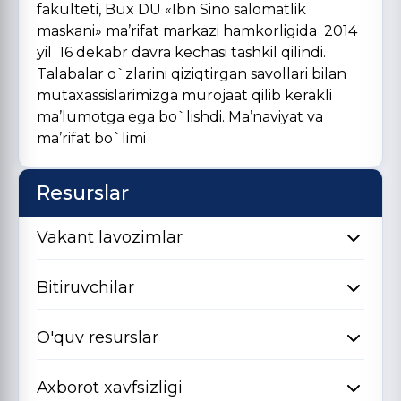
fakulteti, Bux DU «Ibn Sino salomatlik
maskani» ma’rifat markazi hamkorligida 2014
yil 16 dekabr davra kechasi tashkil qilindi.
Talabalar o`zlarini qiziqtirgan savollari bilan
mutaxassislarimizga murojaat qilib kerakli
ma’lumotga ega bo`lishdi. Ma’naviyat va
ma’rifat bo`limi
Resurslar
Vakant lavozimlar
Bitiruvchilar
O'quv resurslar
Axborot xavfsizligi