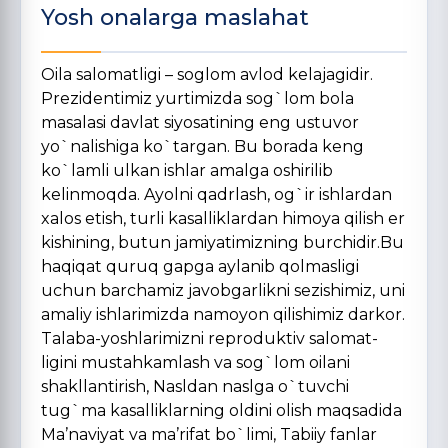
Yosh onalarga maslahat
Oila salomatligi – soglom avlod kelajagidir.
Prezidentimiz yurtimizda sog`lom bola
masalasi davlat siyosatining eng ustuvor
yo`nalishiga ko`targan. Bu borada keng
ko`lamli ulkan ishlar amalga oshirilib
kelinmoqda. Ayolni qadrlash, og`ir ishlardan
xalos etish, turli kasalliklardan himoya qilish er
kishining, butun jamiyatimizning burchidir.Bu
haqiqat quruq gapga aylanib qolmasligi
uchun barchamiz javobgarlikni sezishimiz, uni
amaliy ishlarimizda namoyon qilishimiz darkor.
Talaba-yoshlarimizni reproduktiv salomat­
ligini mustahkamlash va sog`lom oilani
shakllantirish, Nasldan naslga o`tuvchi
tug`ma kasalliklarning oldini olish maqsadida
Ma’naviyat va ma’rifat bo`limi, Tabiiy fanlar