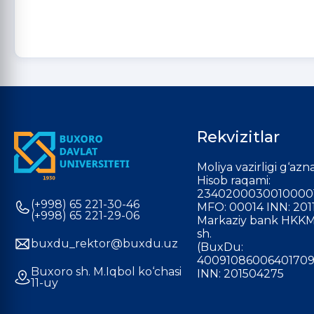
Rekvizitlar
Moliya vazirligi g‘azna
Hisob raqami:
2340200030010000
(+998) 65 221-30-46
MFO: 00014 INN: 201
(+998) 65 221-29-06
Markaziy bank HKKM
sh.
buxdu_rektor@buxdu.uz
(BuxDu:
40091086006401709
Buxoro sh. M.Iqbol ko‘chasi
INN: 201504275
11-uy