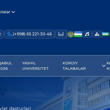
olalar
z
(+998) 65 221-30-46
QABUL
YASHIL
XORIJIY
K
2026
UNIVERSITET
TALABALAR
K
lat dasturlari