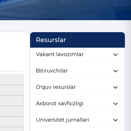
Resurslar
Vakant lavozimlar
Bitiruvchilar
O'quv resurslar
Axborot xavfsizligi
Universitet jurnallari