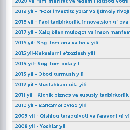
2020 yil-"Ilm-maʼrifat va raqamli iqtisodiyotni r
2019 yil - “Faol investitsiyalar va ijtimoiy rivojl
2018 yil - Faol tadbirkorlik, innovatsion g`oya
2017 yil – Xalq bilan muloqot va inson manfaatl
2016 yil- Sog`lom ona va bola yili
2015 yil-Keksalarni e’zozlash yili
2014 yil- Sog`lom bola yili
2013 yil - Obod turmush yili
2012 yil - Mustahkam oila yili
2011 yil - Kichik biznes va xususiy tadbirkorlik 
2010 yil - Barkamol avlod yili
2009 yil - Qishloq taraqqiyoti va faravonligi yil
2008 yil - Yoshlar yili