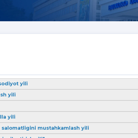
sodiyot yili
sh yili
la yili
li salomatligini mustahkamlash yili