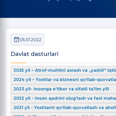
05.01.2022
Davlat dasturlari
2025 yil – Atrof-muhitni asrash va „yashil“ iqti
2024 yil – Yoshlar va biznesni qo‘llab-quvvatla
2023 yil- Insonga e’tibor va sifatli ta’lim yili
2022 yil - Inson qadrini ulug‘lash va faol mahal
2021 yil - Yoshlarni qo‘llab-quvvatlash va aho