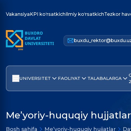
Vakansiya
KPI ko‘rsatkich
Ilmiy ko‘rsatkich
Tezkor hav
buxdu_rektor@buxdu.u
UNIVERSITET
FAOLIYAT
TALABALARGA
Me’yoriy-huquqiy hujjatlar
Bosh sahifa
Me’yoriy-huquqiy hujjatlar
Dav