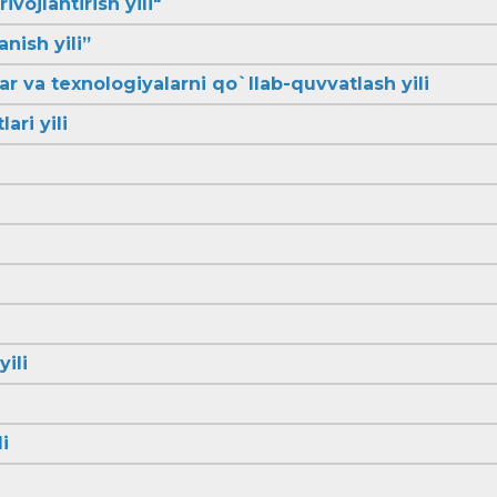
ivojlantirish yili"
anish yili”
lar va texnologiyalarni qo`llab-quvvatlash yili
ari yili
yili
i