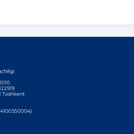
chiligi
1010
122919
 Toshkent
4100350004)