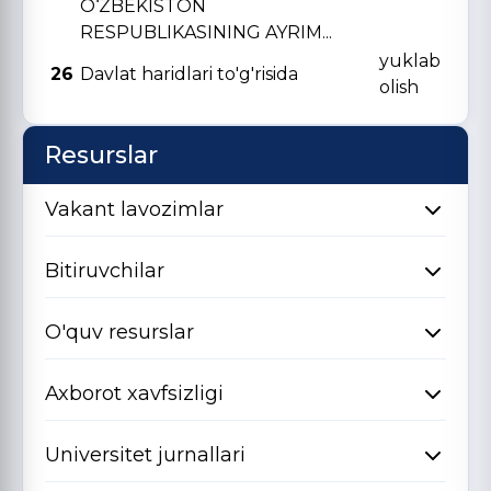
O‘ZBЕKISTON
RЕSPUBLIKASINING AYRIM...
yuklab
26
Davlat haridlari to'g'risida
olish
Resurslar
Vakant lavozimlar
Bitiruvchilar
O'quv resurslar
Axborot xavfsizligi
Universitet jurnallari