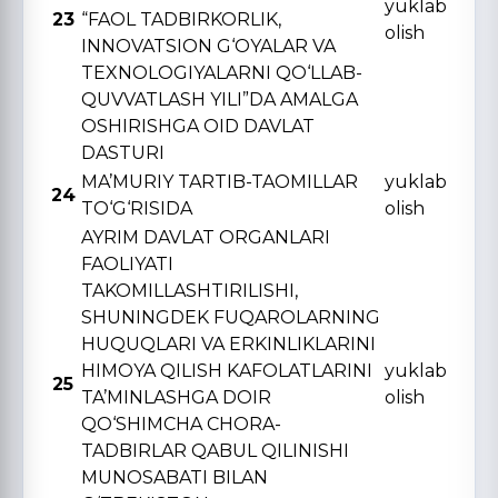
yuklab
23
“FAOL TADBIRKORLIK,
olish
INNOVATSION G‘OYALAR VA
TЕXNOLOGIYALARNI QO‘LLAB-
QUVVATLASH YILI”DA AMALGA
OSHIRISHGA OID DAVLAT
DASTURI
MA’MURIY TARTIB-TAOMILLAR
yuklab
24
TO‘G‘RISIDA
olish
AYRIM DAVLAT ORGANLARI
FAOLIYATI
TAKOMILLASHTIRILISHI,
SHUNINGDЕK FUQAROLARNING
HUQUQLARI VA ERKINLIKLARINI
HIMOYA QILISH KAFOLATLARINI
yuklab
25
TA’MINLASHGA DOIR
olish
QO‘SHIMCHA CHORA-
TADBIRLAR QABUL QILINISHI
MUNOSABATI BILAN