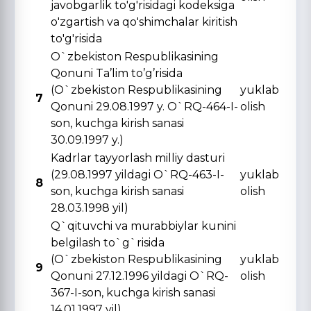
javobgarlik to'g'risidagi kodeksiga
o'zgartish va qo'shimchalar kiritish
to'g'risida
O`zbekiston Respublikasining
Qonuni Ta’lim to’g’risida
(O`zbekiston Respublikasining
yuklab
7
Qonuni 29.08.1997 y. O`RQ-464-I-
olish
son, kuchga kirish sanasi
30.09.1997 y.)
Kadrlar tayyorlash milliy dasturi
(29.08.1997 yildagi O`RQ-463-I-
yuklab
8
son, kuchga kirish sanasi
olish
28.03.1998 yil)
Q`qituvchi va murabbiylar kunini
belgilash to`g`risida
(O`zbekiston Respublikasining
yuklab
9
Qonuni 27.12.1996 yildagi O`RQ-
olish
367-I-son, kuchga kirish sanasi
14.01.1997 yil)