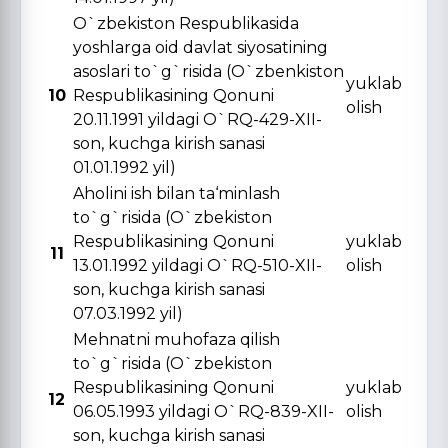
O`zbekiston Respublikasida
yoshlarga oid davlat siyosatining
asoslari to`g`risida (O`zbenkiston
yuklab
10
Respublikasining Qonuni
olish
20.11.1991 yildagi O`RQ-429-XII-
son, kuchga kirish sanasi
01.01.1992 yil)
Aholini ish bilan ta‘minlash
to`g`risida (O`zbekiston
Respublikasining Qonuni
yuklab
11
13.01.1992 yildagi O`RQ-510-XII-
olish
son, kuchga kirish sanasi
07.03.1992 yil)
Mehnatni muhofaza qilish
to`g`risida (O`zbekiston
Respublikasining Qonuni
yuklab
12
06.05.1993 yildagi O`RQ-839-XII-
olish
son, kuchga kirish sanasi