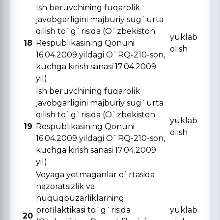
Ish beruvchining fuqarolik
javobgarligini majburiy sug`urta
qilish to`g`risida (O`zbekiston
yuklab
18
Respublikasining Qonuni
olish
16.04.2009 yildagi O`RQ-210-son,
kuchga kirish sanasi 17.04.2009
yil)
Ish beruvchining fuqarolik
javobgarligini majburiy sug`urta
qilish to`g`risida (O`zbekiston
yuklab
19
Respublikasining Qonuni
olish
16.04.2009 yildagi O`RQ-210-son,
kuchga kirish sanasi 17.04.2009
yil)
Voyaga yetmaganlar o`rtasida
nazoratsizlik va
huquqbuzarliklarning
profilaktikasi to`g`risida
yuklab
20