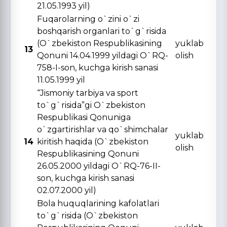
21.05.1993 yil)
Fuqarolarning o`zini o`zi
boshqarish organlari to`g`risida
(O`zbekiston Respublikasining
yuklab
13
Qonuni 14.04.1999 yildagi O`RQ-
olish
758-I-son, kuchga kirish sanasi
11.05.1999 yil
“Jismoniy tarbiya va sport
to`g`risida”gi O`zbekiston
Respublikasi Qonuniga
o`zgartirishlar va qo`shimchalar
yuklab
14
kiritish haqida (O`zbekiston
olish
Respublikasining Qonuni
26.05.2000 yildagi O`RQ-76-II-
son, kuchga kirish sanasi
02.07.2000 yil)
Bola huquqlarining kafolatlari
to`g`risida (O`zbekiston