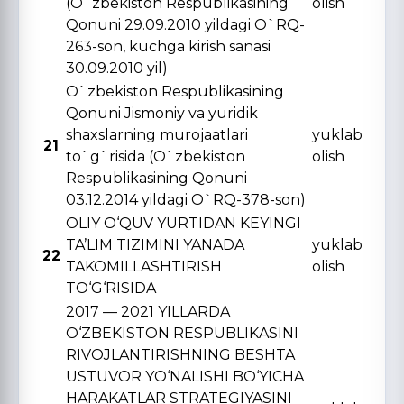
(O`zbekiston Respublikasining
olish
Qonuni 29.09.2010 yildagi O`RQ-
263-son, kuchga kirish sanasi
30.09.2010 yil)
O`zbekiston Respublikasining
Qonuni Jismoniy va yuridik
shaxslarning murojaatlari
yuklab
21
to`g`risida (O`zbekiston
olish
Respublikasining Qonuni
03.12.2014 yildagi O`RQ-378-son)
OLIY O‘QUV YURTIDAN KЕYINGI
TA’LIM TIZIMINI YANADA
yuklab
22
TAKOMILLASHTIRISH
olish
TO‘G‘RISIDA
2017 — 2021 YILLARDA
O‘ZBЕKISTON RЕSPUBLIKASINI
RIVOJLANTIRISHNING BЕSHTA
USTUVOR YO‘NALISHI BO‘YICHA
HARAKATLAR STRATЕGIYASINI