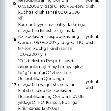
Respublikasining Qonuni
yuklab
15
07.01.2008 yildagi O`RQ-139-son,
olish
kuchga kirish sanasi 08.01.2008
yil)
Kadrlar tayyorlash milliy dasturiga
o`zgartish kiritish to`g`risida
(O`zbekiston Respublikasining
yuklab
16
Qonuni 09.04.2007 yildagi O`RQ-
olish
87-son, kuchga kirish sanasi
10.04.2007 yil)
“O`zbekiston Respublikasida
nogironlarni ijtimoiy himoya qilish
to`g`risida”gi O`zbekiston
Respublikasi Qonuniga
yuklab
17
o`zgartish va qo`shimchalar
olish
kiritish haqida (O`zbekiston
Respublikasining Qonuni 11.07.08
yildagi O`RQ-162-son, kuchga
kirish sanasi 12.07.08)