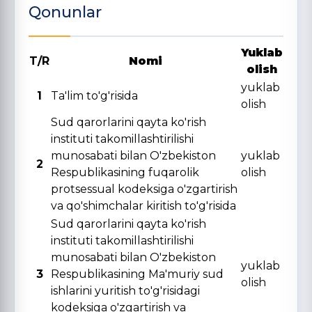
Qonunlar
Yuklab
T/R
Nomi
olish
yuklab
1
Ta'lim to'g'risida
olish
Sud qarorlarini qayta ko'rish
instituti takomillashtirilishi
munosabati bilan O'zbekiston
yuklab
2
Respublikasining fuqarolik
olish
protsessual kodeksiga o'zgartirish
va qo'shimchalar kiritish to'g'risida
Sud qarorlarini qayta ko'rish
instituti takomillashtirilishi
munosabati bilan O'zbekiston
yuklab
3
Respublikasining Ma'muriy sud
olish
ishlarini yuritish to'g'risidagi
kodeksiga o'zgartirish va