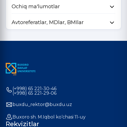
Ochiq ma'lumotlar
Avtoreferatlar, MDlar, BMIlar
(+998) 65 221-30-46
(+998) 65 221-29-06
buxdu_rektor@buxdu.uz
Buxoro sh. M.Iqbol ko‘chasi 11-uy
Rekvizitlar