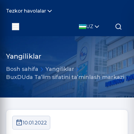
Tezkor havolalar
UZ
Yangiliklar
Bosh sahifa
Yangiliklar
BuxDUda Ta’lim sifatini ta’minlash markazi
10.01.2022