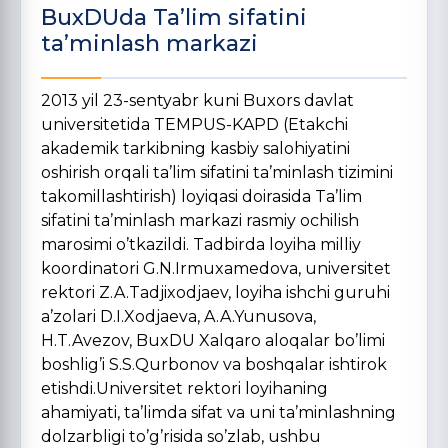
BuxDUda Ta’lim sifatini
ta’minlash markazi
2013 yil 23-sentyabr kuni Buxors davlat
universitetida TEMPUS-KAPD (Etakchi
akademik tarkibning kasbiy salohiyatini
oshirish orqali ta’lim sifatini ta’minlash tizimini
takomillashtirish) loyiqasi doirasida Ta’lim
sifatini ta’minlash markazi rasmiy ochilish
marosimi o’tkazildi. Tadbirda loyiha milliy
koordinatori G.N.Irmuxamedova, universitet
rektori Z.A.Tadjixodjaev, loyiha ishchi guruhi
a’zolari D.I.Xodjaeva, A.A.Yunusova,
H.T.Avezov, BuxDU Xalqaro aloqalar bo’limi
boshlig’i S.S.Qurbonov va boshqalar ishtirok
etishdi.Universitet rektori loyihaning
ahamiyati, ta’limda sifat va uni ta’minlashning
dolzarbligi to’g’risida so’zlab, ushbu