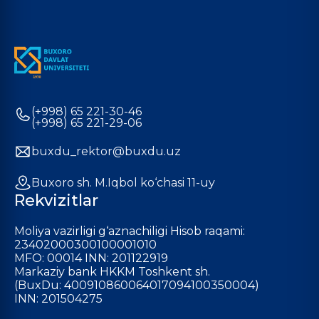
(+998) 65 221-30-46
(+998) 65 221-29-06
buxdu_rektor@buxdu.uz
Buxoro sh. M.Iqbol ko‘chasi 11-uy
Rekvizitlar
Moliya vazirligi g‘aznachiligi Hisob raqami:
23402000300100001010
MFO: 00014 INN: 201122919
Markaziy bank HKKM Toshkent sh.
(BuxDu: 400910860064017094100350004)
INN: 201504275