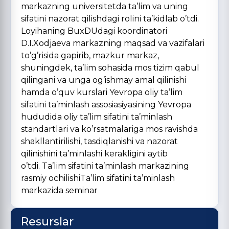
markazning universitetda ta’lim va uning
sifatini nazorat qilishdagi rolini ta’kidlab o’tdi.
Loyihaning BuxDUdagi koordinatori
D.I.Xodjaeva markazning maqsad va vazifalari
to’g’risida gapirib, mazkur markaz,
shuningdek, ta’lim sohasida mos tizim qabul
qilingani va unga og’ishmay amal qilinishi
hamda o’quv kurslari Yevropa oliy ta’lim
sifatini ta’minlash assosiasiyasining Yevropa
hududida oliy ta’lim sifatini ta’minlash
standartlari va ko’rsatmalariga mos ravishda
shakllantirilishi, tasdiqlanishi va nazorat
qilinishini ta’minlashi kerakligini aytib
o’tdi. Ta’lim sifatini ta’minlash markazining
rasmiy ochilishiTa’lim sifatini ta’minlash
markazida seminar
Resurslar