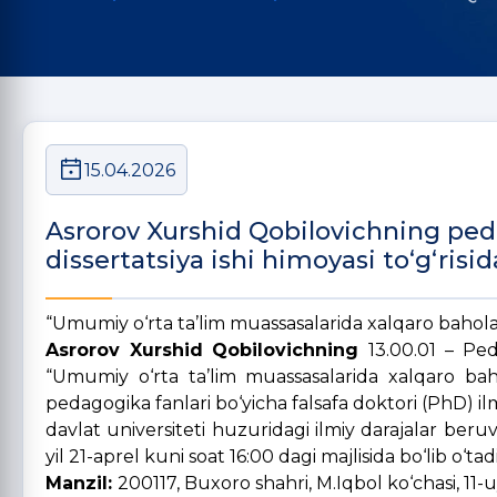
15.04.2026
Asrorov Xurshid Qobilovichning peda
dissertatsiya ishi himoyasi to‘g‘risid
“Umumiy o‘rta ta’lim muassasalarida xalqaro baholas
Asrorov Xurshid Qobilovichning
13.00.01 – Ped
“Umumiy o‘rta ta’lim muassasalarida xalqaro baho
pedagogika fanlari bo‘yicha falsafa doktori (PhD) ilm
davlat universiteti huzuridagi ilmiy darajalar ber
yil 21-aprel kuni soat 16:00 dagi majlisida bo‘lib o‘tad
Manzil:
200117, Buxoro shahri, M.Iqbol ko‘chasi, 11-