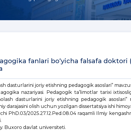
gogika fanlari bo‘yicha falsafa doktori 
a
h dasturlarini joriy etishning pedagogik asoslari” mavzu
agogika nazariyasi. Pedagogik ta’limotlar tarixi ixtisosli
lash dasturlarini joriy etishning pedagogik asoslari”
iy darajasini olish uchun yozilgan dissertatsiya ishi himo
uvchi PhD.03/2025.27.12.Ped.08.04 raqamli Ilmiy kengash
i.
uy. Buxoro davlat universiteti.