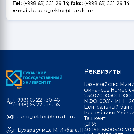
Tel:
(+998 65) 221-29-14;
faks:
(+998 65) 221-29-14
e-mail:
buxdu_rektor@buxdu.uz
Реквизиты
Казначейство Мини
финансов Номер сч
2340200030010000
(+998) 65 221-30-46
МФО: 00014 ИНН: 20
(+998) 65 221-29-06
Центральный банк
Республики Узбекис
buxdu_rektor@buxdu.uz
Ташкент
(БГУ:
40091086006401709
г. Бухара улица М. Икбала, 11