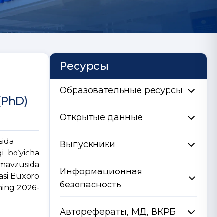
Ресурсы
Образовательные ресурсы
(PhD)
Открытые данные
sida
Выпускники
gi bo‘yicha
 mavzusida
Информационная
yasi Buxoro
безопасность
ning 2026-
Авторефераты, МД, ВКРБ