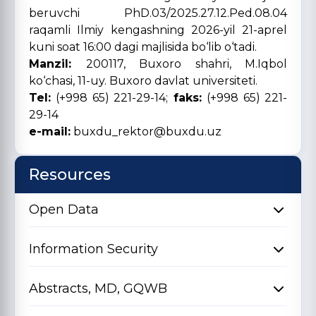
beruvchi PhD.03/2025.27.12.Ped.08.04
raqamli Ilmiy kengashning 2026-yil 21-aprel
kuni soat 16:00 dagi majlisida bo‘lib o‘tadi.
Manzil:
200117, Buxoro shahri, M.Iqbol
ko‘chasi, 11-uy. Buxoro davlat universiteti.
Tel:
(+998 65) 221-29-14;
faks:
(+998 65) 221-
29-14
e-mail:
buxdu_rektor@buxdu.uz
Resources
Open Data
Information Security
Abstracts, MD, GQWB