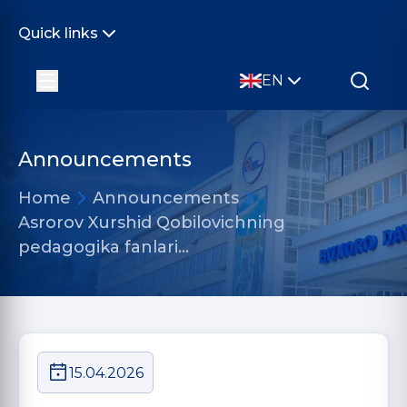
Quick links
EN
Announcements
Home
Announcements
Asrorov Xurshid Qobilovichning
pedagogika fanlari…
15.04.2026