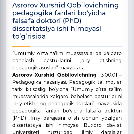
Asrorov Xurshid Qobilovichning
pedagogika fanlari bo‘yicha
falsafa doktori (PhD)
dissertatsiya ishi himoyasi
to‘g‘risida
“Umumiy o‘rta ta’lim muassasalarida xalqaro
baholash dasturlarini joriy etishning
pedagogik asoslari” mavzusida
Asrorov Xurshid Qobilovichning
13.00.01 –
Pedagogika nazariyasi. Pedagogik ta’limotlar
tarixi ixtisosligi bo‘yicha “Umumiy o‘rta ta’lim
muassasalarida xalqaro baholash dasturlarini
joriy etishning pedagogik asoslari” mavzusida
pedagogika fanlari bo‘yicha falsafa doktori
(PhD) ilmiy darajasini olish uchun yozilgan
dissertatsiya ishi himoyasi Buxoro davlat
universiteti huzuridagi ilmiy darajalar