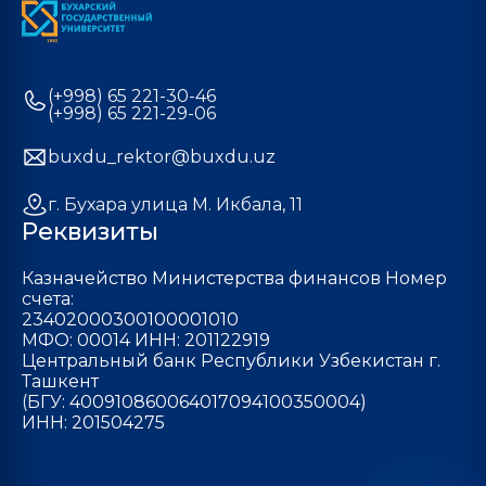
(+998) 65 221-30-46
(+998) 65 221-29-06
buxdu_rektor@buxdu.uz
г. Бухара улица М. Икбала, 11
Реквизиты
Казначейство Министерства финансов Номер
счета:
23402000300100001010
МФО: 00014 ИНН: 201122919
Центральный банк Республики Узбекистан г.
Ташкент
(БГУ: 400910860064017094100350004)
ИНН: 201504275