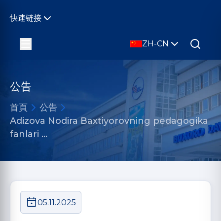
快速链接
ZH-CN
公告
首頁
公告
Adizova Nodira Baxtiyorovning pedagogika
fanlari …
05.11.2025