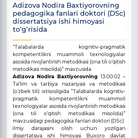
Adizova Nodira Baxtiyorovning
pedagogika fanlari doktori (DSc)
dissertatsiya ishi himoyasi
to‘g‘risida
“Talabalarda kognitiv-pragmatik
kompetentlikni muammoli texnologiyalar
asosida rivojlantirish metodikasi (ona tili o‘qitish
metodikasi misolida)” mavzusida
Adizova Nodira Baxtiyorovning
13.00.02 –
Ta’lim va tarbiya nazariyasi va metodikasi
(o‘zbek tili) ixtisosligida “Talabalarda kognitiv-
pragmatik kompetentlikni muammoli
texnologiyalar asosida rivojlantirish metodikasi
(ona tili o‘qitish metodikasi misolida)”
mavzusidagi pedagogika fanlari doktori (DSc)
ilmiy darajasini olish uchun yozilgan
dissertatsiya ishi himoyasi Buxoro davlat