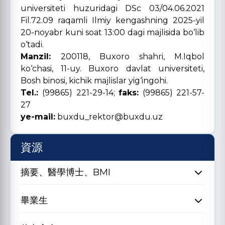
universiteti huzuridagi DSc 03/04.06.2021
Fil.72.09 raqamli Ilmiy kengashning 2025-yil
20-noyabr kuni soat 13:00 dagi majlisida bo‘lib
o‘tadi.
Manzil:
200118, Buxoro shahri, M.Iqbol
ko‘chasi, 11-uy. Buxoro davlat universiteti,
Bosh binosi, kichik majlislar yig‘ingohi.
Tel.:
(99865) 221-29-14;
faks:
(99865) 221-57-
27
ye-mail:
buxdu_rektor@buxdu.uz
資源
摘要、醫學博士、BMI
畢業生