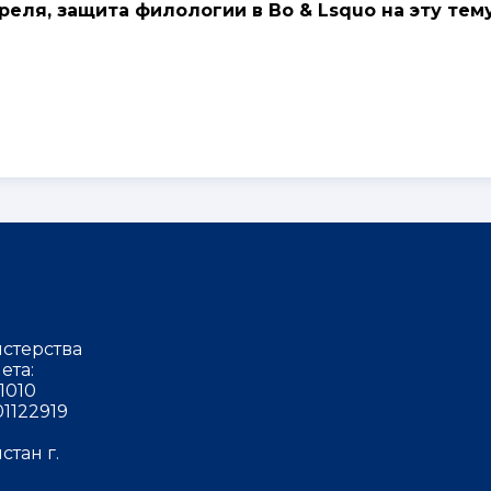
реля, защита филологии в Bo & Lsquo на эту тему
стерства
ета:
1010
1122919
тан г.