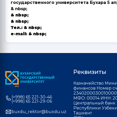
государственного университета Бухара 5 ап
& nbsp;
& nbsp;
& nbsp;
Тел.:
& nbsp;
e-mail: & nbsp;
Реквизиты
Казначейство Мини
финансов Номер сч
2340200030010000
(+998) 65 221-30-46
МФО: 00014 ИНН: 20
(+998) 65 221-29-06
Центральный банк
Республики Узбекис
buxdu_rektor@buxdu.uz
Ташкент