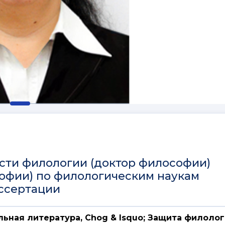
сти филологии (доктор философии)
офии) по филологическим наукам
иссертации
тельная литература, Chog & lsquo; Защита филоло