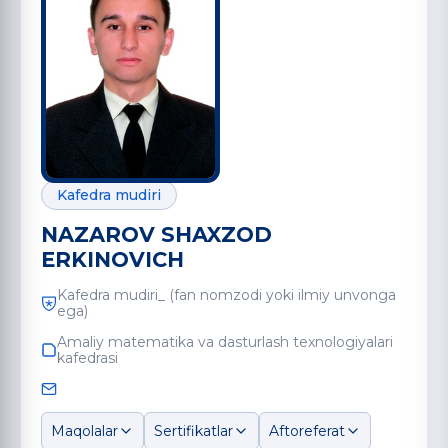
Kafedra mudiri
NAZAROV SHAXZOD
ERKINOVICH
Kafedra mudiri_ (fan nomzodi yoki ilmiy unvonga
ega)
Amaliy matematika va dasturlash texnologiyalari
kafedrasi
Maqolalar
Sertifikatlar
Aftoreferat