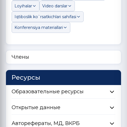
Loyihalar
Video darslar
Iqtiboslik ko`rsatkichlari sahifasi
Konferensiya materiallari
Члены
Ресурсы
Образовательные ресурсы
Открытые данные
Авторефераты, МД, ВКРБ