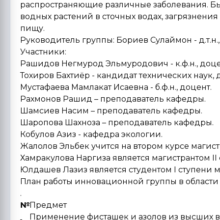
распространяющие различные заболевания. Бы
водных растений в сточных водах, загрязнени
пищу.
Руководитель группы: Бориев Сулаймон - д.т.н.
Участники:
Рашидов Негмурод Эльмуродович - к.ф.н., доце
Тохиров Бахтиёр - кандидат технических наук, 
Мустафаева Мамлакат Исаевна - б.ф.н., доцент.
Рахмонов Рашид – преподаватель кафедры.
Шамсиев Насим – преподаватель кафедры.
Шаропова Шахноза – преподаватель кафедры.
Кобулов Азиз - кафедра экологии.
Жалолов Эльбек учится на втором курсе магист
Хамракулова Наргиза является магистрантом II 
Юлдашев Лазиз является студентом I ступени м
План работы инновационной группы в области 
.
№
Предмет
Применение фисташек и азолов из высших в