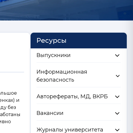
Ресурсы
Выпускники
Информационная
безопасность
большое
Авторефераты, МД, ВКРБ
енках) и
ду без
Вакансии
работаны
ивно
Журналы университета