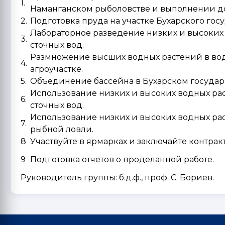
1.
Наманганском рыболовстве и выполнении д
2.
Подготовка пруда на участке Бухарского гос
Лабораторное разведение низких и высоких
3.
сточных вод.
Размножение высших водных растений в вода
4.
агроучастке.
5.
Объединение бассейна в Бухарском государ
Использование низких и высоких водных ра
6.
сточных вод.
Использование низких и высоких водных рас
7.
рыбной ловли.
8
Участвуйте в ярмарках и заключайте контра
9
Подготовка отчетов о проделанной работе.
Руководитель группы: б.д.ф., проф. С. Бориев.