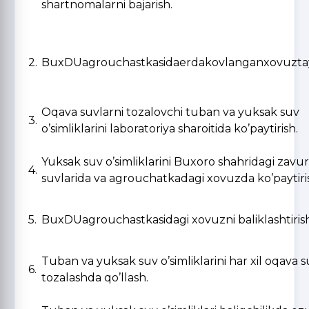
shartnomalarni bajarish.
2.
BuxDUagrouchastkasidaerdakovlanganxovuzta
Oqava suvlarni tozalovchi tuban va yuksak suv
3.
o’simliklarini laboratoriya sharoitida ko’paytirish.
Yuksak suv o’simliklarini Buxoro shahridagi zavur
4.
suvlarida va agrouchatkadagi xovuzda ko’paytiri
5.
BuxDUagrouchastkasidagi xovuzni baliklashtiris
Tuban va yuksak suv o’simliklarini har xil oqava s
6.
tozalashda qo’llash.