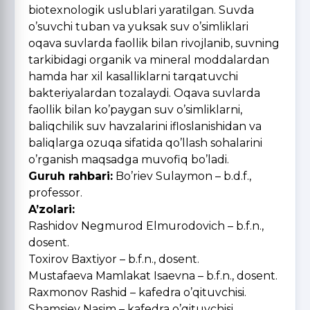
biotexnologik uslublari yaratilgan. Suvda
o’suvchi tuban va yuksak suv o’simliklari
oqava suvlarda faollik bilan rivojlanib, suvning
tarkibidagi organik va mineral moddalardan
hamda har xil kasalliklarni tarqatuvchi
bakteriyalardan tozalaydi. Oqava suvlarda
faollik bilan ko’paygan suv o’simliklarni,
baliqchilik suv havzalarini ifloslanishidan va
baliqlarga ozuqa sifatida qo’llash sohalarini
o’rganish maqsadga muvofiq bo’ladi.
Guruh rahbari:
Bo’riev Sulaymon – b.d.f.,
professor.
A’zolari:
Rashidov Negmurod Elmurodovich – b.f.n.,
dosent.
Toxirov Baxtiyor – b.f.n., dosent.
Mustafaeva Mamlakat Isaevna – b.f.n., dosent.
Raxmonov Rashid – kafedra o’qituvchisi.
Shamsiev Nasim – kafedra o’qituvchisi.