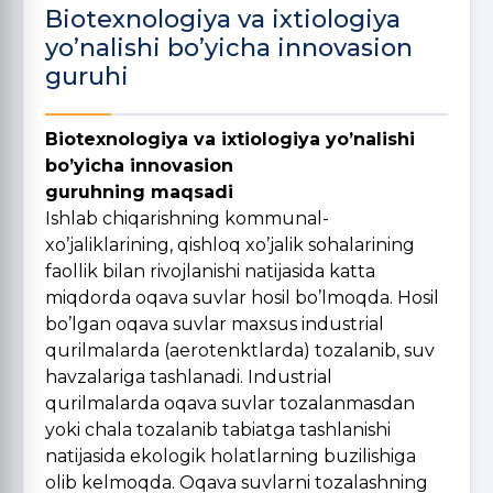
Biotexnologiya va ixtiologiya
yo’nalishi bo’yicha innovasion
guruhi
Bio
texnologiya va ixtiologiya yo’nalishi
bo’yicha innovasion
guruhning maqsadi
Ishlab chiqarishning kommunal-
xo’jaliklarining, qishloq xo’jalik sohalarining
faollik bilan rivojlanishi natijasida katta
miqdorda oqava suvlar hosil bo’lmoqda. Hosil
bo’lgan oqava suvlar maxsus industrial
qurilmalarda (aerotenktlarda) tozalanib, suv
havzalariga tashlanadi. Industrial
qurilmalarda oqava suvlar tozalanmasdan
yoki chala tozalanib tabiatga tashlanishi
natijasida ekologik holatlarning buzilishiga
olib kelmoqda. Oqava suvlarni tozalashning