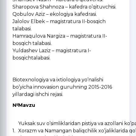
Sharopova Shahnoza – kafedra o’qituvchisi.
Qobulov Aziz – ekologiya kafedrasi.
Jalolov Elbek – magistratura II-bosqich
talabasi.
Hamraqulova Nargiza – magistratura II-
bosqich talabasi.
Yuldashev Laziz – magistratura I-
bosqichtalabasi.
Biotexnologiya va ixtiologiya yo’nalishi
bo’yicha innovasion guruhning 2015-2016
yillardagi ishchi rejasi.
№
Mavzu
Yuksak suv o’simliklaridan pistiya va azollani ko’pa
1.
Xorazm va Namangan baliqchilik xo’jaliklarida qo’