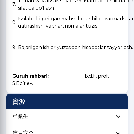
Tuban va yuksak suv o’simliklari baliqchilikda o
7.
sifatida qo’llash.
Ishlab chiqarilgan mahsulotlar bilan yarmarkala
8
qatnashishi va shartnomalar tuzish.
9
Bajarilgan ishlar yuzasidan hisobotlar tayyorlash.
Guruh rahbari:
b.d.f., prof.
S.Bo’riev.
資源
畢業生
信息安全