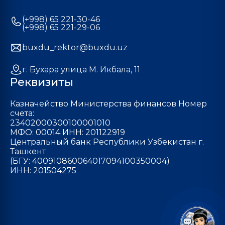
(+998) 65 221-30-46
(+998) 65 221-29-06
buxdu_rektor@buxdu.uz
г. Бухара улица М. Икбала, 11
Реквизиты
Казначейство Министерства финансов Номер
счета:
23402000300100001010
МФО: 00014 ИНН: 201122919
Центральный банк Республики Узбекистан г.
Ташкент
(БГУ: 400910860064017094100350004)
ИНН: 201504275