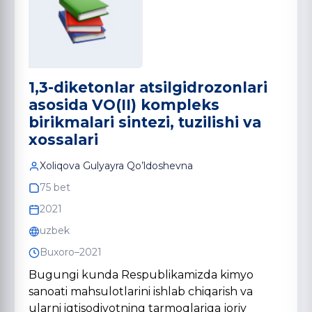
1,3-diketonlar atsilgidrozonlari
asosida VO(II) kompleks
birikmalari sintezi, tuzilishi va
xossalari
Xoliqova Gulyayra Qo’ldoshevna
75 bet
2021
uzbek
Buxoro–2021
Bugungi kunda Respublikamizda kimyo
sanoati mahsulotlarini ishlab chiqarish va
ularni iqtisodiyotning tarmoqlariga joriy