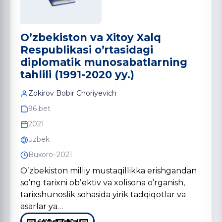
Oʼzbekiston va Xitoy Xalq
Respublikasi oʼrtasidagi
diplomatik munosabatlarning
tahlili (1991-2020 yy.)
Zokirov Bobir Choriyevich
96 bet
2021
uzbek
Buxoro–2021
Oʼzbekiston milliy mustaqillikka erishgandan
soʼng tarixni obʼektiv va xolisona oʼrganish,
tarixshunoslik sohasida yirik tadqiqotlar va
asarlar ya…