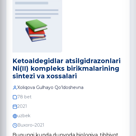
Ketoaldegidlar atsilgidrazonlari
Ni(II) kompleks birikmalarining
sintezi va xossalari
Xoliqova Gulhayo Qo’ldoshevna
78 bet
2021
uzbek
Buxoro–2021
Bugungi kunda dunyoda biologiya, tibbiyot,