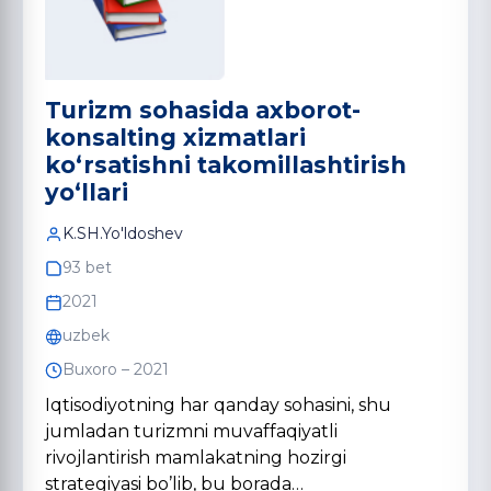
Turizm sohasida axborot-
konsalting xizmatlari
koʻrsatishni takomillashtirish
yoʻllari
K.SH.Yo'ldoshev
93 bet
2021
uzbek
Buxoro – 2021
Iqtisodiyotning har qanday sohasini, shu
jumladan turizmni muvaffaqiyatli
rivojlantirish mamlakatning hozirgi
strategiyasi bo’lib, bu borada…