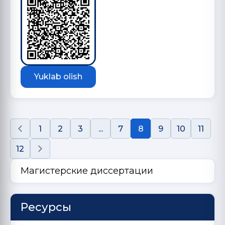
Yuklab olish
1
2
3
...
7
8
9
10
11
12
Магистерские диссертации
Ресурсы