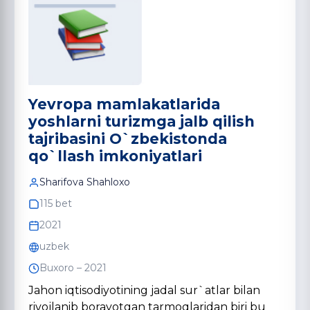
Yevropa mamlakatlarida
yoshlarni turizmga jalb qilish
tajribasini O`zbekistonda
qo`llash imkoniyatlari
Sharifova Shahloxo
115 bet
2021
uzbek
Buxoro – 2021
Jahon iqtisodiyotining jadal sur`atlar bilan
rivojlanib borayotgan tarmoqlaridan biri bu