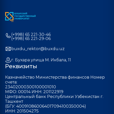
(+998) 65 221-30-46
(+998) 65 221-29-06
buxdu_rektor@buxdu.uz
г. Бухара улица М. Икбала, 11
Реквизиты
Казначейство Министерства финансов Номер
счета:
23402000300100001010
МФО: 00014 ИНН: 201122919
Центральный банк Республики Узбекистан г.
Ташкент
(БГУ: 400910860064017094100350004)
ИНН: 201504275