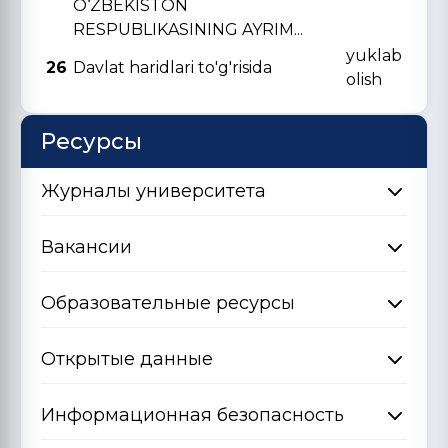
O‘ZBЕKISTON
RЕSPUBLIKASINING AYRIM...
yuklab
26
Davlat haridlari to'g'risida
olish
Ресурсы
Журналы университета
Вакансии
Образовательные ресурсы
Открытые данные
Информационная безопасность