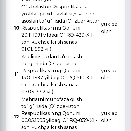
O`zbekiston Respublikasida
yoshlarga oid davlat siyosatining
asoslari to`g`risida (O`zbenkiston
yuklab
10
Respublikasining Qonuni
olish
20.11.1991 yildagi O`RQ-429-XII-
son, kuchga kirish sanasi
01.01.1992 yil)
Aholini ish bilan ta‘minlash
to`g`risida (O`zbekiston
Respublikasining Qonuni
yuklab
11
13.01.1992 yildagi O`RQ-510-XII-
olish
son, kuchga kirish sanasi
07.03.1992 yil)
Mehnatni muhofaza qilish
to`g`risida (O`zbekiston
Respublikasining Qonuni
yuklab
12
06.05.1993 yildagi O`RQ-839-XII-
olish
son, kuchga kirish sanasi