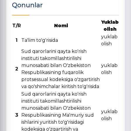
Qonunlar
Yuklab
T/R
Nomi
olish
yuklab
1
Ta'lim to'g'risida
olish
Sud qarorlarini qayta ko'rish
instituti takomillashtirilishi
munosabati bilan O'zbekiston
yuklab
2
Respublikasining fuqarolik
olish
protsessual kodeksiga o'zgartirish
va qo'shimchalar kiritish to'g'risida
Sud qarorlarini qayta ko'rish
instituti takomillashtirilishi
munosabati bilan O'zbekiston
yuklab
3
Respublikasining Ma'muriy sud
olish
ishlarini yuritish to'g'risidagi
kodeksiga o'zgartirish va