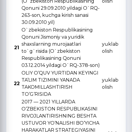
(O`zbekiston Respublikasining
olish
Qonuni 29.09.2010 yildagi O`RQ-
263-son, kuchga kirish sanasi
30.09.2010 yil)
O`zbekiston Respublikasining
Qonuni Jismoniy va yuridik
shaxslarning murojaatlari
yuklab
21
to`g`risida (O`zbekiston
olish
Respublikasining Qonuni
03.12.2014 yildagi O`RQ-378-son)
OLIY O‘QUV YURTIDAN KЕYINGI
TA’LIM TIZIMINI YANADA
yuklab
22
TAKOMILLASHTIRISH
olish
TO‘G‘RISIDA
2017 — 2021 YILLARDA
O‘ZBЕKISTON RЕSPUBLIKASINI
RIVOJLANTIRISHNING BЕSHTA
USTUVOR YO‘NALISHI BO‘YICHA
HARAKATLAR STRATЕGIYASINI