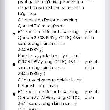
javobgarlik to'g'risidagi kodeksiga
o'zgartish va qo'shimchalar kiritish
to'g'risida
O`zbekiston Respublikasining
Qonuni Ta’lim to’g’risida
(O`zbekiston Respublikasining
yuklab
7
Qonuni 29.08.1997 y. O`RQ-464-I-
olish
son, kuchga kirish sanasi
30.09.1997 y.)
Kadrlar tayyorlash milliy dasturi
(29.08.1997 yildagi O`RQ-463-I-
yuklab
8
son, kuchga kirish sanasi
olish
28.03.1998 yil)
Q`qituvchi va murabbiylar kunini
belgilash to`g`risida
(O`zbekiston Respublikasining
yuklab
9
Qonuni 27.12.1996 yildagi O`RQ-
olish
367-I-son, kuchga kirish sanasi
14.01.1997 yil)