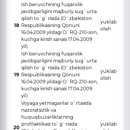
Ish beruvchining fuqarolik
javobgarligini majburiy sug`urta
qilish to`g`risida (O`zbekiston
yuklab
18
Respublikasining Qonuni
olish
16.04.2009 yildagi O`RQ-210-son,
kuchga kirish sanasi 17.04.2009
yil)
Ish beruvchining fuqarolik
javobgarligini majburiy sug`urta
qilish to`g`risida (O`zbekiston
yuklab
19
Respublikasining Qonuni
olish
16.04.2009 yildagi O`RQ-210-son,
kuchga kirish sanasi 17.04.2009
yil)
Voyaga yetmaganlar o`rtasida
nazoratsizlik va
huquqbuzarliklarning
profilaktikasi to`g`risida
yuklab
20