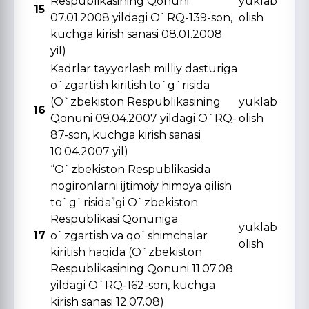
Respublikasining Qonuni
yuklab
15
07.01.2008 yildagi O`RQ-139-son,
olish
kuchga kirish sanasi 08.01.2008
yil)
Kadrlar tayyorlash milliy dasturiga
o`zgartish kiritish to`g`risida
(O`zbekiston Respublikasining
yuklab
16
Qonuni 09.04.2007 yildagi O`RQ-
olish
87-son, kuchga kirish sanasi
10.04.2007 yil)
“O`zbekiston Respublikasida
nogironlarni ijtimoiy himoya qilish
to`g`risida”gi O`zbekiston
Respublikasi Qonuniga
yuklab
17
o`zgartish va qo`shimchalar
olish
kiritish haqida (O`zbekiston
Respublikasining Qonuni 11.07.08
yildagi O`RQ-162-son, kuchga
kirish sanasi 12.07.08)