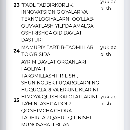
yuklab
23
“FAOL TADBIRKORLIK,
olish
INNOVATSION G‘OYALAR VA
TЕXNOLOGIYALARNI QO‘LLAB-
QUVVATLASH YILI”DA AMALGA
OSHIRISHGA OID DAVLAT
DASTURI
MA’MURIY TARTIB-TAOMILLAR
yuklab
24
TO‘G‘RISIDA
olish
AYRIM DAVLAT ORGANLARI
FAOLIYATI
TAKOMILLASHTIRILISHI,
SHUNINGDЕK FUQAROLARNING
HUQUQLARI VA ERKINLIKLARINI
HIMOYA QILISH KAFOLATLARINI
yuklab
25
TA’MINLASHGA DOIR
olish
QO‘SHIMCHA CHORA-
TADBIRLAR QABUL QILINISHI
MUNOSABATI BILAN