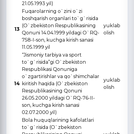
21.05.1993 yil)
Fuqarolarning o`zini o`zi
boshqarish organlari to`g`risida
(O`zbekiston Respublikasining
yuklab
13
Qonuni 14.04.1999 yildagi O`RQ-
olish
758-I-son, kuchga kirish sanasi
11.05.1999 yil
“Jismoniy tarbiya va sport
to`g`risida”gi O`zbekiston
Respublikasi Qonuniga
o`zgartirishlar va qo`shimchalar
yuklab
14
kiritish haqida (O`zbekiston
olish
Respublikasining Qonuni
26.05.2000 yildagi O`RQ-76-II-
son, kuchga kirish sanasi
02.07.2000 yil)
Bola huquqlarining kafolatlari
to`g`risida (O`zbekiston