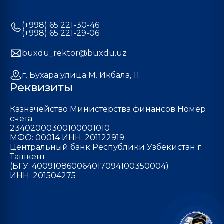
(+998) 65 221-30-46
(+998) 65 221-29-06
buxdu_rektor@buxdu.uz
г. Бухара улица М. Икбала, 11
Реквизиты
Казначейство Министерства финансов Номер
счета:
23402000300100001010
МФО: 00014 ИНН: 201122919
Центральный банк Республики Узбекистан г.
Ташкент
(БГУ: 400910860064017094100350004)
ИНН: 201504275