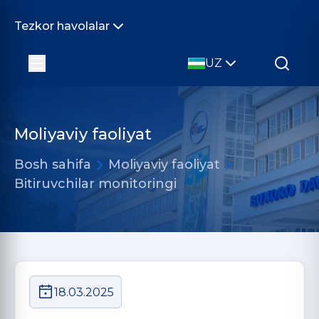
Tezkor havolalar
UZ
Moliyaviy faoliyat
Bosh sahifa
Moliyaviy faoliyat
Bitiruvchilar monitoringi
18.03.2025