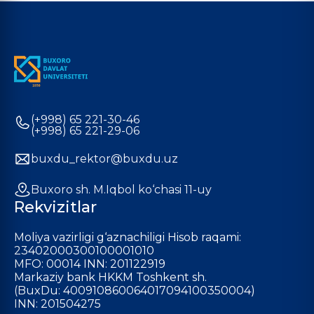
(+998) 65 221-30-46
(+998) 65 221-29-06
buxdu_rektor@buxdu.uz
Buxoro sh. M.Iqbol ko‘chasi 11-uy
Rekvizitlar
Moliya vazirligi g‘aznachiligi Hisob raqami:
23402000300100001010
MFO: 00014 INN: 201122919
Markaziy bank HKKM Toshkent sh.
(BuxDu: 400910860064017094100350004)
INN: 201504275